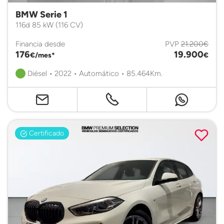
BMW Serie 1
116d 85 kW (116 CV)
Financia desde
PVP
21.200€
176
19.900
€/mes*
€
Diésel • 2022 • Automático • 85.464Km.
Certificado