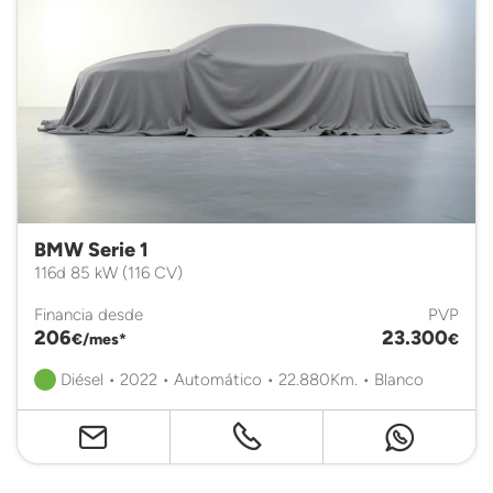
BMW Serie 1
116d 85 kW (116 CV)
Financia desde
PVP
206
23.300
€/mes*
€
Diésel • 2022 • Automático • 22.880Km. • Blanco