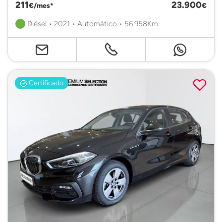
211
23.900
€/mes*
€
Diésel • 2021 • Automático • 56.958Km.
Certificado