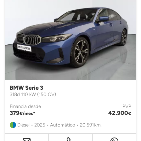
BMW Serie 3
318d 110 kW (150 CV)
Financia desde
PVP
379
42.900
€/mes*
€
Diésel • 2025 • Automático • 20.591Km.