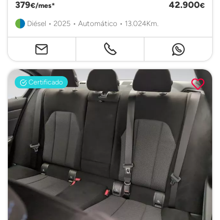
379
42.900
€/mes*
€
Diésel • 2025 • Automático • 13.024Km.
Certificado