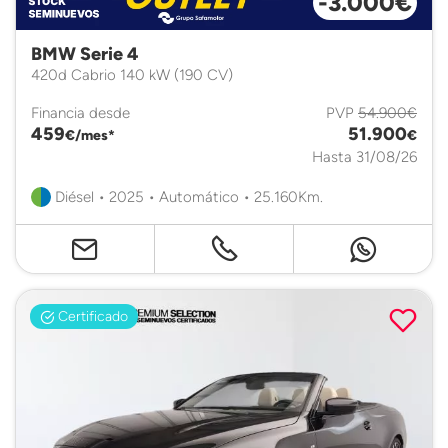
-3.000€
BMW Serie 4
420d Cabrio 140 kW (190 CV)
Financia desde
PVP
54.900€
459
51.900
€/mes*
€
Hasta 31/08/26
Diésel • 2025 • Automático • 25.160Km.
Certificado