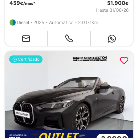
459
51.900
€/mes*
€
Hasta 31/08/26
Diésel • 2025 • Automático • 23.071Km.
Certificado