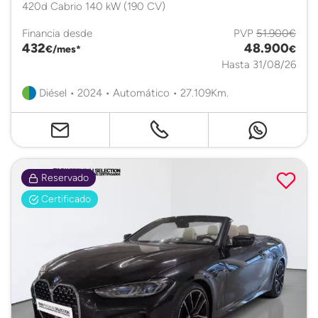
420d Cabrio 140 kW (190 CV)
Financia desde
PVP
51.900€
432
48.900
€/mes*
€
Hasta 31/08/26
Diésel • 2024 • Automático • 27.109Km.
Reservado
Certificado