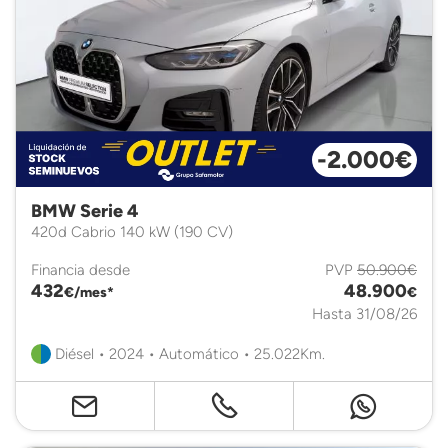
-2.000€
BMW Serie 4
420d Cabrio 140 kW (190 CV)
Financia desde
PVP
50.900€
432
48.900
€/mes*
€
Hasta 31/08/26
Diésel • 2024 • Automático • 25.022Km.