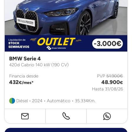
-3.000€
BMW Serie 4
420d Cabrio 140 kW (190 CV)
Financia desde
PVP
51.900€
432
48.900
€/mes*
€
Hasta 31/08/26
Diésel • 2024 • Automático • 35.334Km.