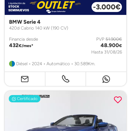
-3.000€
BMW Serie 4
420d Cabrio 140 kW (190 CV)
Financia desde
PVP
51.900€
432
48.900
€/mes*
€
Hasta 31/08/26
Diésel • 2024 • Automático • 30.589Km.
Certificado