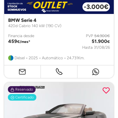
-3.000€
BMW Serie 4
420d Cabrio 140 kW (190 CV)
Financia desde
PVP
54.900€
459
51.900
€/mes*
€
Hasta 31/08/26
Diésel • 2025 • Automático • 24.731Km.
Reservado
Certificado