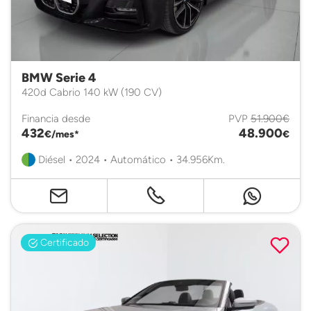
BMW Serie 4
420d Cabrio 140 kW (190 CV)
Financia desde
PVP
51.900€
432
48.900
€/mes*
€
Diésel • 2024 • Automático • 34.956Km.
Certificado