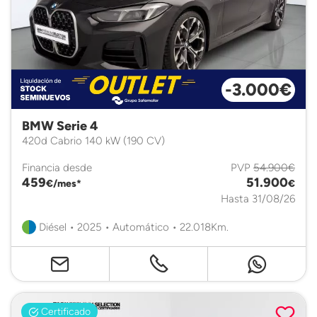
-3.000€
BMW Serie 4
420d Cabrio 140 kW (190 CV)
Financia desde
PVP
54.900€
459
51.900
€/mes*
€
Hasta 31/08/26
Diésel • 2025 • Automático • 22.018Km.
Certificado