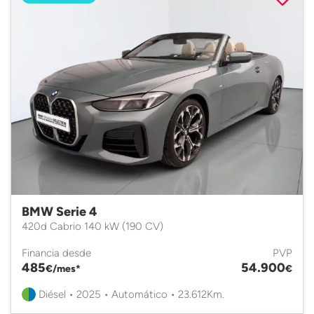
BMW Serie 4
420d Cabrio 140 kW (190 CV)
Financia desde
PVP
485
54.900
€/mes*
€
Diésel • 2025 • Automático • 23.612Km.