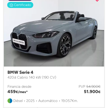
Certificado
BMW Serie 4
420d Cabrio 140 kW (190 CV)
Financia desde
PVP
54.900€
459
51.900
€/mes*
€
Diésel • 2025 • Automático • 19.057Km.