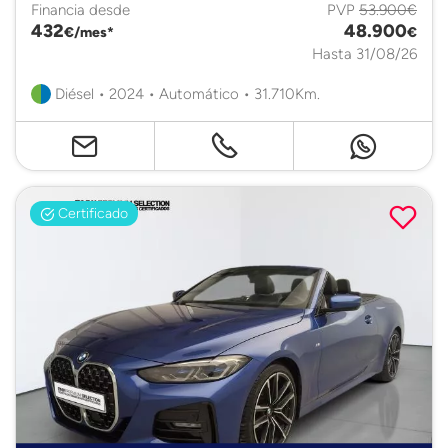
Financia desde
PVP
53.900€
432
48.900
€/mes*
€
Hasta 31/08/26
Diésel • 2024 • Automático • 31.710Km.
Certificado