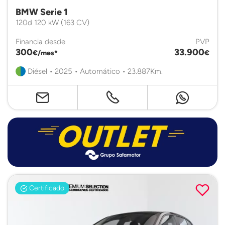
BMW Serie 1
120d 120 kW (163 CV)
Financia desde
PVP
300
33.900
€/mes*
€
Diésel • 2025 • Automático • 23.887Km.
Certificado