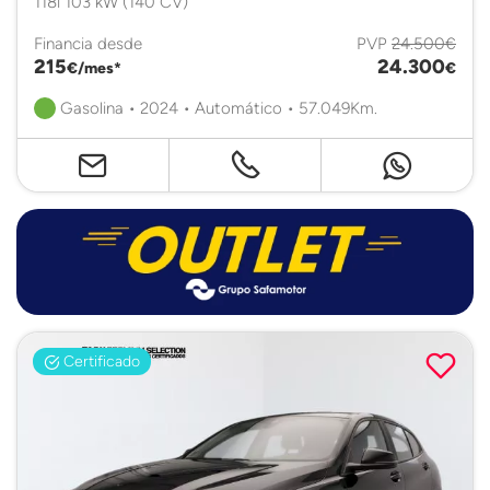
118i 103 kW (140 CV)
Financia desde
PVP
24.500€
215
24.300
€/mes*
€
Gasolina • 2024 • Automático • 57.049Km.
Certificado