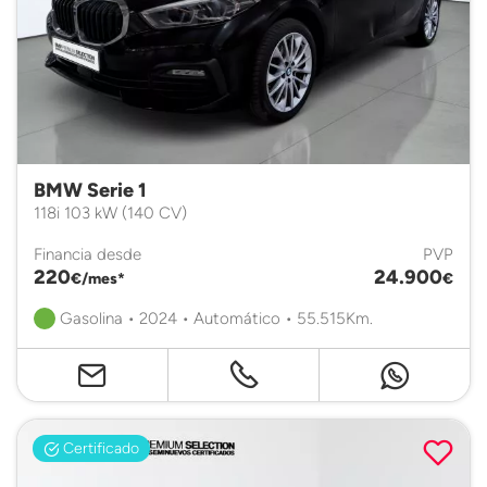
BMW Serie 1
118i 103 kW (140 CV)
Financia desde
PVP
220
24.900
€/mes*
€
Gasolina • 2024 • Automático • 55.515Km.
Certificado