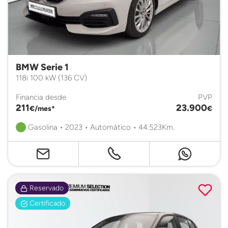
BMW Serie 1
118i 100 kW (136 CV)
Financia desde
PVP
211
23.900
€/mes*
€
Gasolina • 2023 • Automático • 44.523Km.
Reservado
Certificado