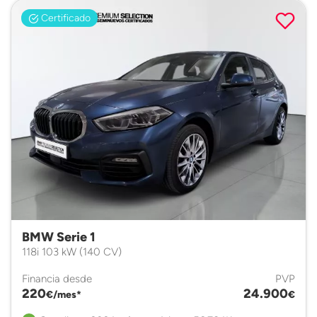
Certificado
BMW Serie 1
118i 103 kW (140 CV)
Financia desde
PVP
220
24.900
€/mes*
€