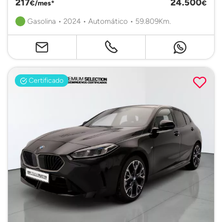
217
24.500
€/mes*
€
Gasolina • 2024 • Automático • 59.809Km.
Certificado