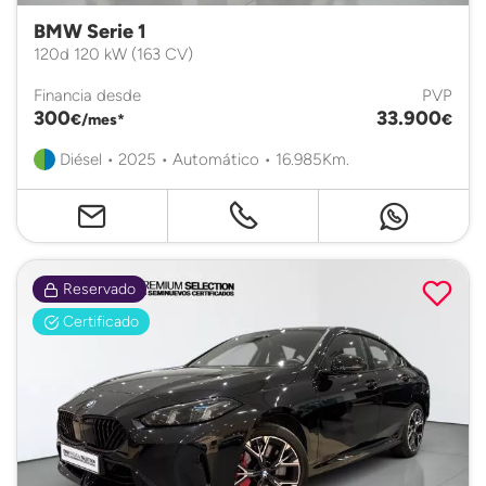
BMW Serie 1
120d 120 kW (163 CV)
Financia desde
PVP
300
33.900
€/mes*
€
Diésel • 2025 • Automático • 16.985Km.
Reservado
Certificado