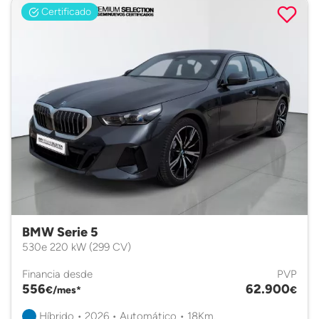
Certificado
BMW Serie 5
530e 220 kW (299 CV)
Financia desde
PVP
556
62.900
€/mes*
€
Híbrido • 2026 • Automático • 18Km.