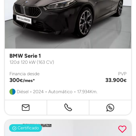
BMW Serie 1
120d 120 kW (163 CV)
Financia desde
PVP
300
33.900
€/mes*
€
Diésel • 2024 • Automático • 17.934Km.
Certificado