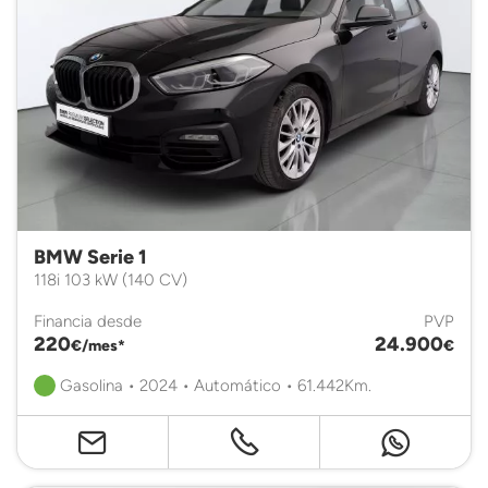
BMW Serie 1
118i 103 kW (140 CV)
Financia desde
PVP
220
24.900
€/mes*
€
Gasolina • 2024 • Automático • 61.442Km.