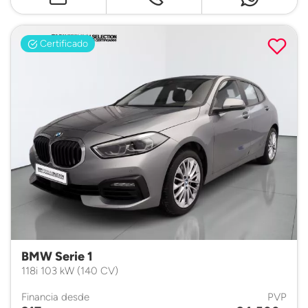
Certificado
BMW Serie 1
118i 103 kW (140 CV)
Financia desde
PVP