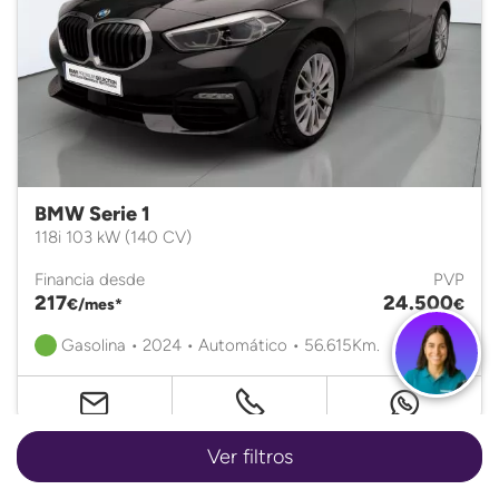
BMW Serie 1
118i 103 kW (140 CV)
Financia desde
PVP
217
24.500
€/mes*
€
Gasolina • 2024 • Automático • 56.615Km.
Ver filtros
Certificado