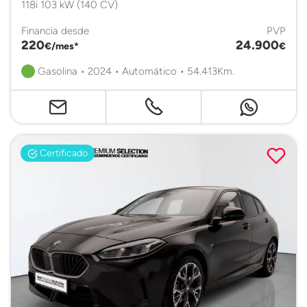
118i 103 kW (140 CV)
Financia desde
PVP
220
24.900
€/mes*
€
Gasolina • 2024 • Automático • 54.413Km.
Certificado