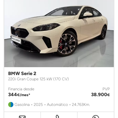
BMW Serie 2
220i Gran Coupe 125 kW (170 CV)
Financia desde
PVP
344
38.900
€/mes*
€
Gasolina • 2025 • Automático • 24.763Km.