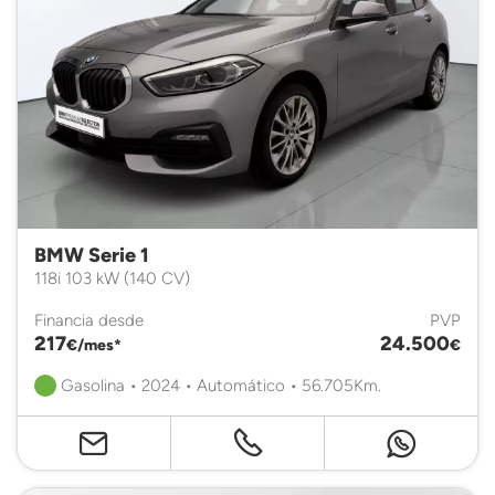
BMW Serie 1
118i 103 kW (140 CV)
Financia desde
PVP
217
24.500
€/mes*
€
Gasolina • 2024 • Automático • 56.705Km.