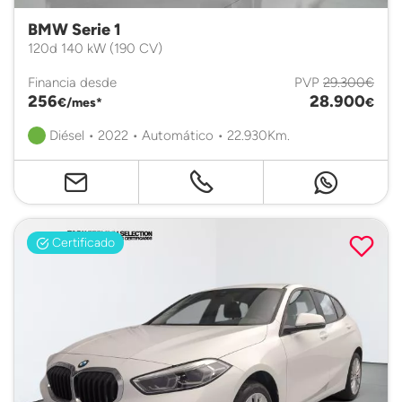
BMW Serie 1
120d 140 kW (190 CV)
Financia desde
PVP
29.300€
256
28.900
€/mes*
€
Diésel • 2022 • Automático • 22.930Km.
Certificado