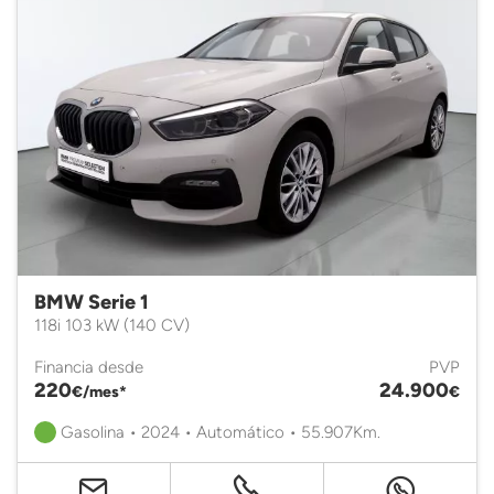
BMW Serie 1
118i 103 kW (140 CV)
Financia desde
PVP
220
24.900
€/mes*
€
Gasolina • 2024 • Automático • 55.907Km.