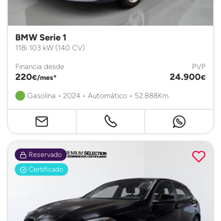
BMW Serie 1
118i 103 kW (140 CV)
Financia desde
PVP
220
24.900
€/mes*
€
Gasolina • 2024 • Automático • 52.888Km.
Reservado
Certificado