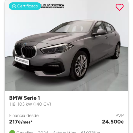
Certificado
BMW Serie 1
118i 103 kW (140 CV)
Financia desde
PVP
217
24.500
€/mes*
€
Gasolina • 2024 • Automático • 61.073Km.