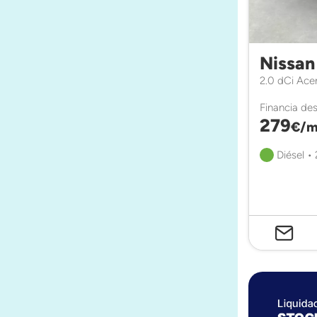
Nissan
2.0 dCi Ace
Financia de
279
€/m
Diésel •