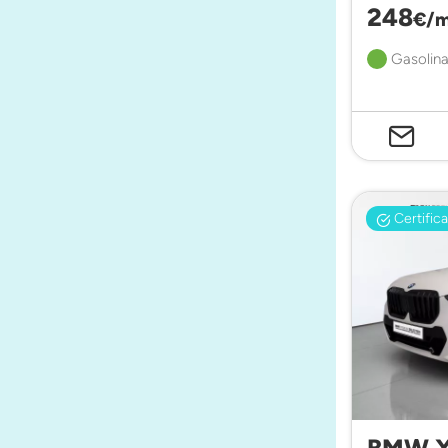
248
€/m
Gasolina
Certific