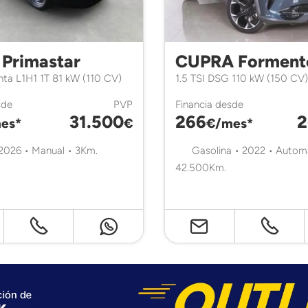
 Primastar
CUPRA Forment
nta L1H1 1T 81 kW (110 CV)
1.5 TSI DSG 110 kW (150 CV)
sde
PVP
Financia desde
31.500
266
2
es*
€
€/mes*
 2026 • Manual • 3Km.
Gasolina • 2022 • Autom
42.500Km.