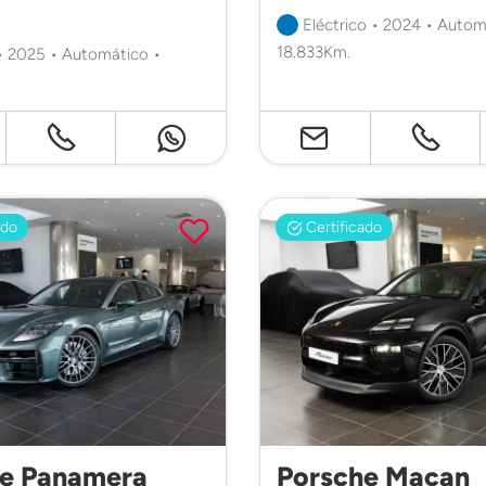
Eléctrico • 2024 • Autom
18.833Km.
• 2025 • Automático •
ado
Certificado
he Panamera
Porsche Macan