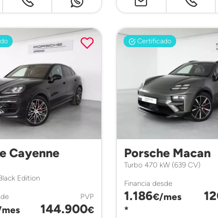
ado
Certificado
he Cayenne
Porsche Macan
Turbo 470 kW (639 CV)
Black Edition
Financia desde
1.186
12
€/mes
sde
PVP
144.900
/mes
€
*