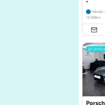
*
Híbrido 
13.128Km.
Certific
Porsc