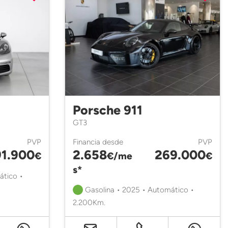
Porsche 911
GT3
PVP
Financia desde
PVP
91.900
2.658
269.000
€
€/me
€
s*
ático •
Gasolina • 2025 • Automático •
2.200Km.