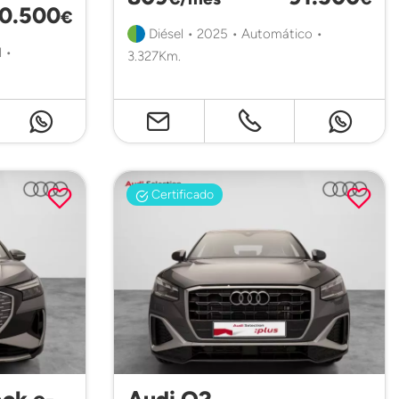
0.500
€
Diésel • 2025 • Automático •
 •
3.327Km.
Certificado