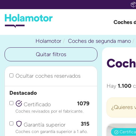

Coches 
Holamotor
Coches de segunda mano
Quitar filtros
Coch
Ocultar coches reservados
Hay
1.100
c
Destacado
1079
Certificado
¿Quieres v
Coches revisados por el fabricante.
315
Garantía superior
Coches con garantía superior a 1 año.
Certific