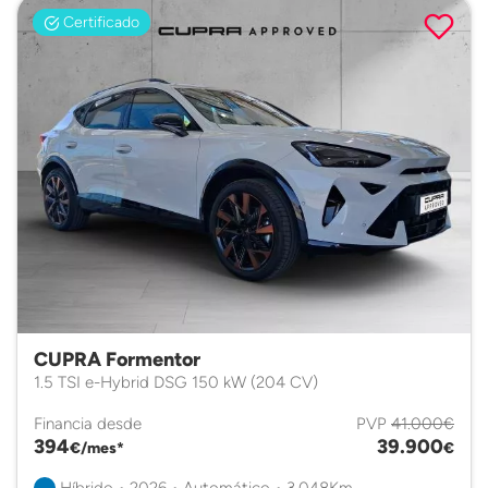
Certificado
CUPRA Formentor
1.5 TSI e-Hybrid DSG 150 kW (204 CV)
Financia desde
PVP
41.000€
394
39.900
€/mes*
€
Híbrido • 2026 • Automático • 3.048Km.