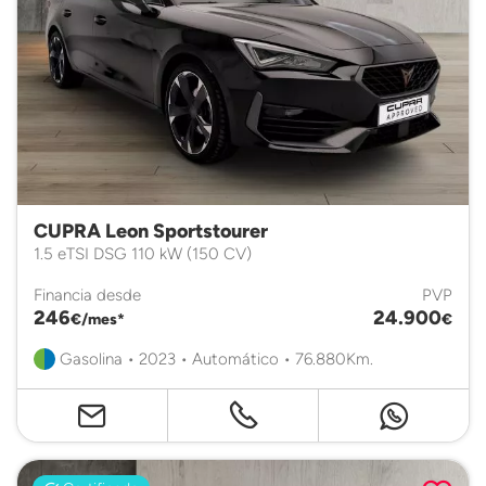
CUPRA Leon Sportstourer
1.5 eTSI DSG 110 kW (150 CV)
Financia desde
PVP
246
24.900
€/mes*
€
Gasolina • 2023 • Automático • 76.880Km.