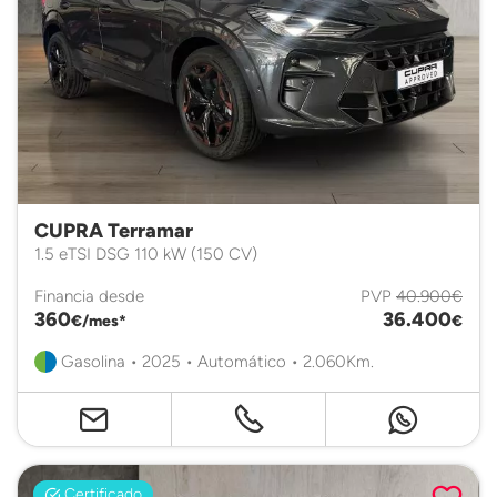
CUPRA Terramar
1.5 eTSI DSG 110 kW (150 CV)
Financia desde
PVP
40.900€
360
36.400
€/mes*
€
Gasolina • 2025 • Automático • 2.060Km.
Certificado