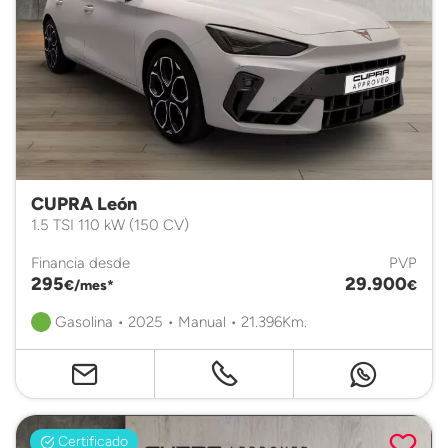
CUPRA León
1.5 TSI 110 kW (150 CV)
Financia desde
PVP
295
29.900
€/mes*
€
Gasolina • 2025 • Manual • 21.396Km.
Certificado