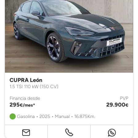
CUPRA León
1.5 TSI 110 kW (150 CV)
Financia desde
PVP
295
29.900
€/mes*
€
Gasolina • 2025 • Manual • 16.875Km.