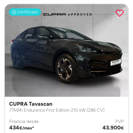
Certificado
CUPRA Tavascan
77kWh Endurance First Edition 210 kW (286 CV)
Financia desde
PVP
434
43.900
€/mes*
€