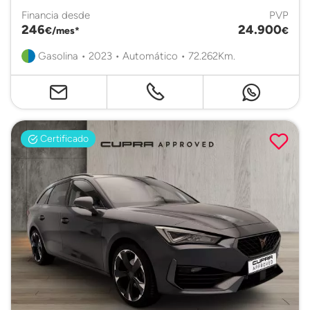
Financia desde
PVP
246
24.900
€/mes*
€
Gasolina • 2023 • Automático • 72.262Km.
Certificado