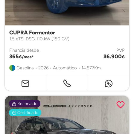
CUPRA Formentor
1.5 eTSI DSG 110 kW (150 CV)
Financia desde
PVP
365
36.900
€/mes*
€
Gasolina • 2026 • Automático • 14.577Km.
Reservado
Certificado