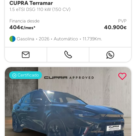
CUPRA Terramar
1.5 eTSI DSG 110 kW (150 CV)
Financia desde
PVP
404
40.900
€/mes*
€
Gasolina • 2026 • Automático • 11.739Km.
Certificado