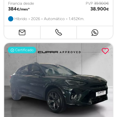
Financia desde
PVP
39.900€
384
38.900
€/mes*
€
Híbrido • 2026 • Automático • 1.452Km.
Certificado