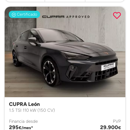
Certificado
CUPRA León
1.5 TSI 110 kW (150 CV)
Financia desde
PVP
295
29.900
€/mes*
€