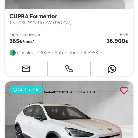
CUPRA Formentor
1.5 eTSI DSG 110 kW (150 CV)
Financia desde
PVP
365
36.900
€/mes*
€
Gasolina • 2026 • Automático • 4.598Km.
Certificado