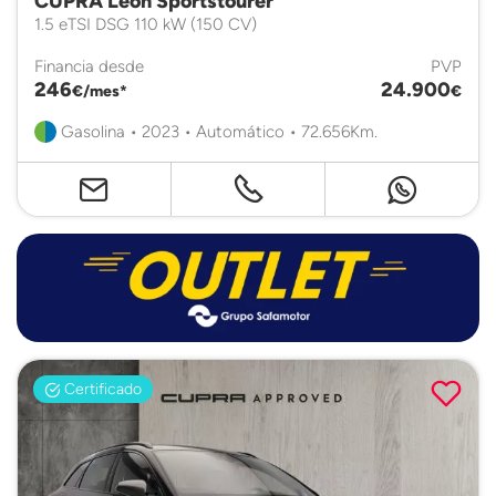
CUPRA Leon Sportstourer
1.5 eTSI DSG 110 kW (150 CV)
Financia desde
PVP
246
24.900
€/mes*
€
Gasolina • 2023 • Automático • 72.656Km.
Certificado