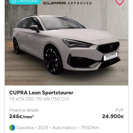
Certificado
CUPRA Leon Sportstourer
1.5 eTSI DSG 110 kW (150 CV)
Financia desde
PVP
246
24.900
€/mes*
€
Gasolina • 2023 • Automático • 79.321Km.