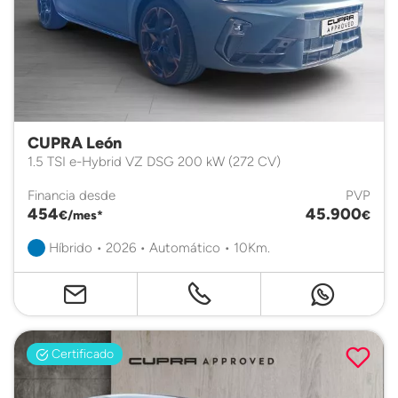
CUPRA León
1.5 TSI e-Hybrid VZ DSG 200 kW (272 CV)
Financia desde
PVP
454
45.900
€/mes*
€
Híbrido • 2026 • Automático • 10Km.
Certificado