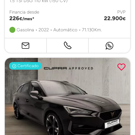
1.5 TSI DSG 110 kW (150 CV)
Financia desde
PVP
226
22.900
€/mes*
€
Gasolina • 2022 • Automático • 71.130Km.
Certificado