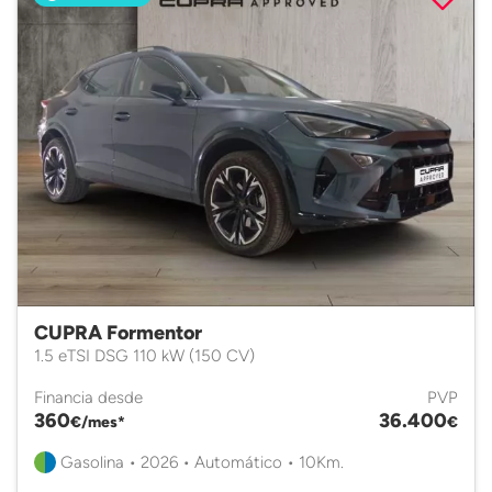
CUPRA Formentor
1.5 eTSI DSG 110 kW (150 CV)
Financia desde
PVP
360
36.400
€/mes*
€
Gasolina • 2026 • Automático • 10Km.