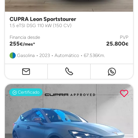
CUPRA Leon Sportstourer
1.5 eTSI DSG 110 kW (150 CV)
Financia desde
PVP
255
25.800
€/mes*
€
Gasolina • 2023 • Automático • 67.536Km.
Certificado