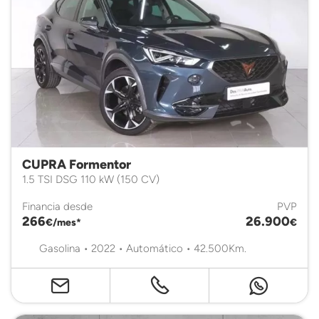
CUPRA Formentor
1.5 TSI DSG 110 kW (150 CV)
Financia desde
PVP
266
26.900
€/mes*
€
Gasolina • 2022 • Automático • 42.500Km.