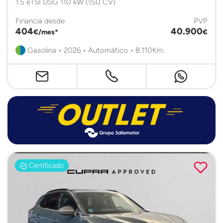
1.5 eTSI DSG 110 kW (150 CV)
Financia desde
PVP
404
40.900
€/mes*
€
Gasolina • 2026 • Automático • 8.110Km.
Certificado