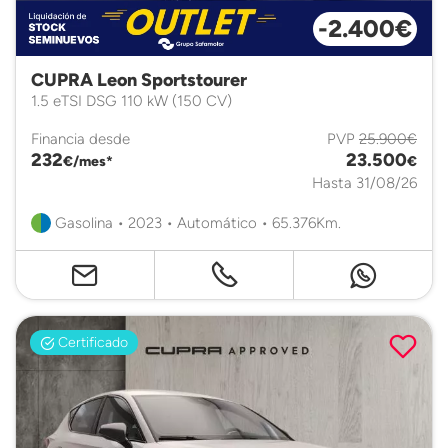
-2.400€
CUPRA Leon Sportstourer
1.5 eTSI DSG 110 kW (150 CV)
Financia desde
PVP
25.900€
232
23.500
€/mes*
€
Hasta 31/08/26
Gasolina • 2023 • Automático • 65.376Km.
Certificado