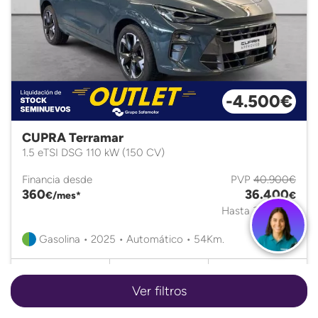
-4.500€
CUPRA Terramar
1.5 eTSI DSG 110 kW (150 CV)
Financia desde
PVP
40.900€
360
36.400
€/mes*
€
Hasta 31/08/26
Gasolina • 2025 • Automático • 54Km.
Ver filtros