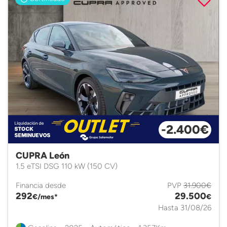
-2.400€
CUPRA León
1.5 eTSI DSG 110 kW (150 CV)
Financia desde
PVP
31.900€
292
29.500
€/mes*
€
Hasta 31/08/26