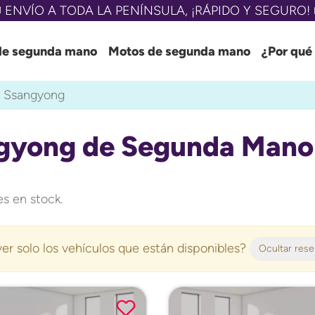
 ENVÍO A TODA LA PENÍNSULA, ¡RÁPIDO Y SEGURO! 
de segunda mano
Motos de segunda mano
¿Por qué
Ssangyong
gyong de Segunda Mano
s en stock.
er solo los vehículos que están disponibles?
Ocultar res