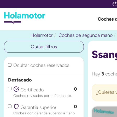

Coches 
Holamotor
Coches de segunda mano
Quitar filtros
Ssan
Ocultar coches reservados
Hay
3
coche
Destacado
0
Certificado
¿Quieres v
Coches revisados por el fabricante.
0
Garantía superior
Coches con garantía superior a 1 año.