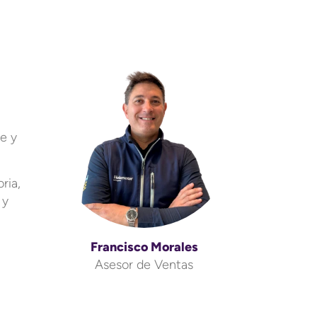
e y
ria,
 y
Francisco Morales
Asesor de Ventas