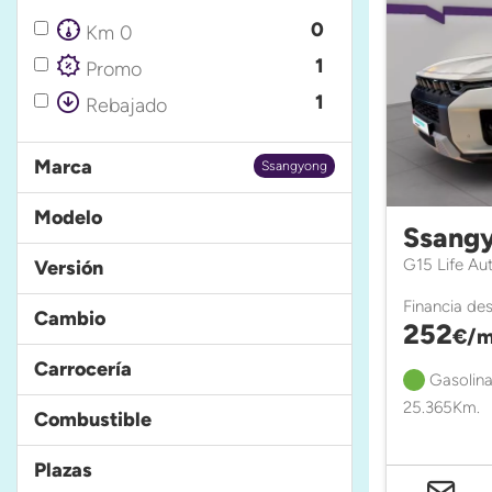
0
Km 0
1
Promo
1
Rebajado
Marca
Ssangyong
Modelo
Ssangy
G15 Life Au
Versión
Financia de
Cambio
252
€/m
Carrocería
Gasolina
25.365Km.
Combustible
Plazas