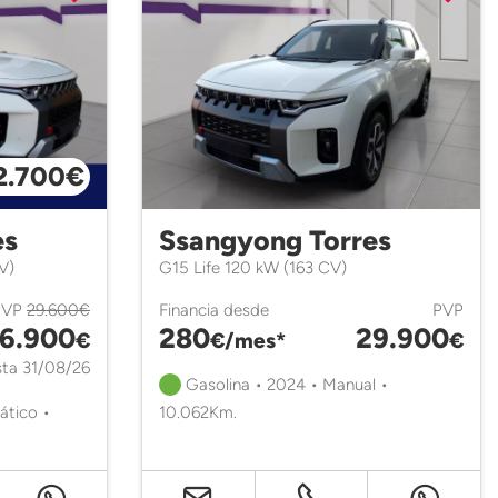
2.700€
es
Ssangyong Torres
V)
G15 Life 120 kW (163 CV)
PVP
29.600€
Financia desde
PVP
6.900
280
29.900
€
€/mes*
€
ta 31/08/26
Gasolina • 2024 • Manual •
ático •
10.062Km.