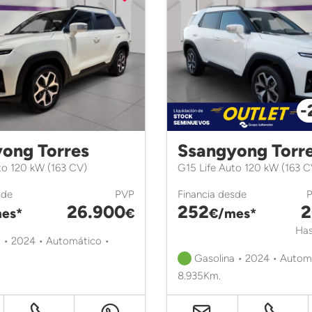
-
ong Torres
Ssangyong Torr
to 120 kW (163 CV)
G15 Life Auto 120 kW (163 C
sde
PVP
Financia desde
26.900
252
2
es*
€
€/mes*
Has
 • 2024 • Automático •
Gasolina • 2024 • Autom
8.935Km.