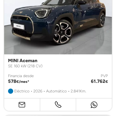
MINI Aceman
SE 160 kW (218 CV)
Financia desde
PVP
578
61.762
€/mes*
€
Eléctrico • 2026 • Automático • 2.841Km.