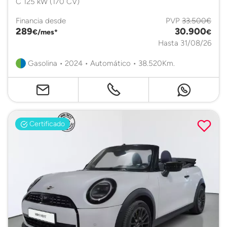
C 125 kW (170 CV)
Financia desde
PVP
33.500€
289
30.900
€/mes*
€
Hasta 31/08/26
Gasolina • 2024 • Automático • 38.520Km.
Certificado