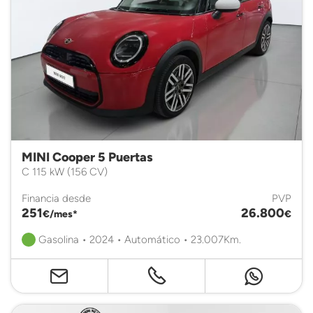
MINI Cooper 5 Puertas
C 115 kW (156 CV)
Financia desde
PVP
251
26.800
€/mes*
€
Gasolina • 2024 • Automático • 23.007Km.