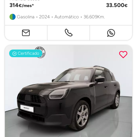
314
33.500
€/mes*
€
Gasolina • 2024 • Automático • 36.609Km.
Certificado