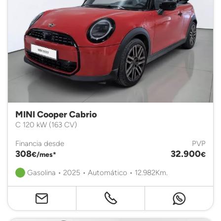
MINI Cooper Cabrio
C 120 kW (163 CV)
Financia desde
PVP
308
32.900
€/mes*
€
Gasolina • 2025 • Automático • 12.982Km.