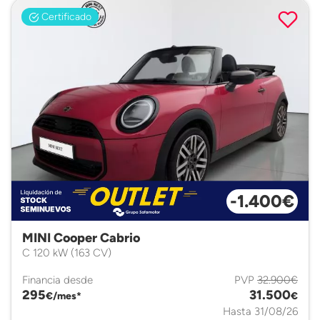
Certificado
-1.400€
MINI Cooper Cabrio
C 120 kW (163 CV)
Financia desde
PVP
32.900€
295
31.500
€/mes*
€
Hasta 31/08/26