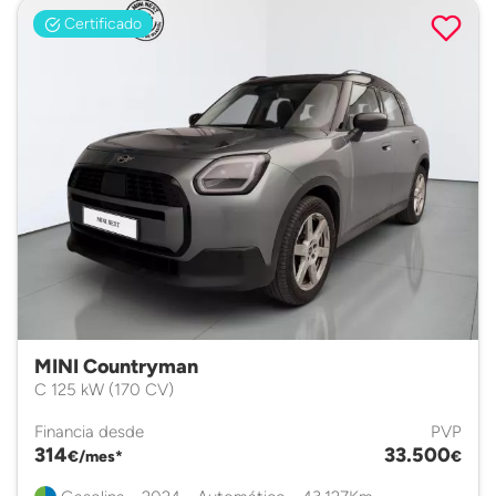
Certificado
MINI Countryman
C 125 kW (170 CV)
Financia desde
PVP
314
33.500
€/mes*
€