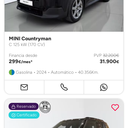
MINI Countryman
C 125 kW (170 CV)
Financia desde
PVP
32.200€
299
31.900
€/mes*
€
Gasolina • 2024 • Automático • 40.356Km.
Reservado
Certificado