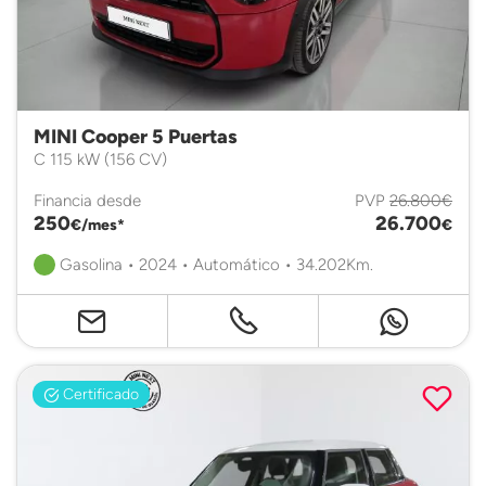
MINI Cooper 5 Puertas
C 115 kW (156 CV)
Financia desde
PVP
26.800€
250
26.700
€/mes*
€
Gasolina • 2024 • Automático • 34.202Km.
Certificado