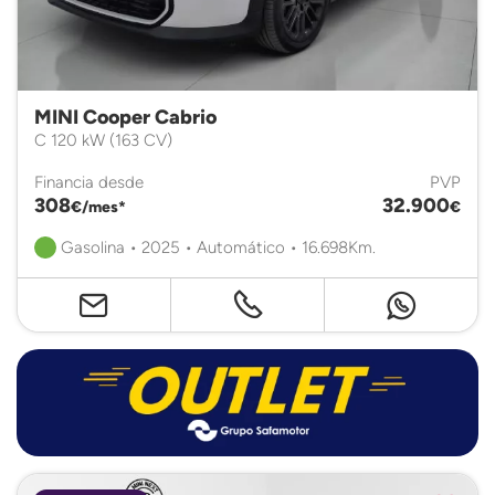
MINI Cooper Cabrio
C 120 kW (163 CV)
Financia desde
PVP
308
32.900
€/mes*
€
Gasolina • 2025 • Automático • 16.698Km.