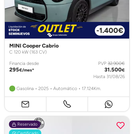
-1.400€
MINI Cooper Cabrio
C 120 kW (163 CV)
Financia desde
PVP
32.900€
295
31.500
€/mes*
€
Hasta 31/08/26
Gasolina • 2025 • Automático • 17.124Km.
Reservado
Certificado