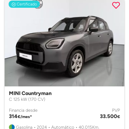
Certificado
MINI Countryman
C 125 kW (170 CV)
Financia desde
PVP
314
33.500
€/mes*
€
Gasolina • 2024 • Automático • 40.015Km.