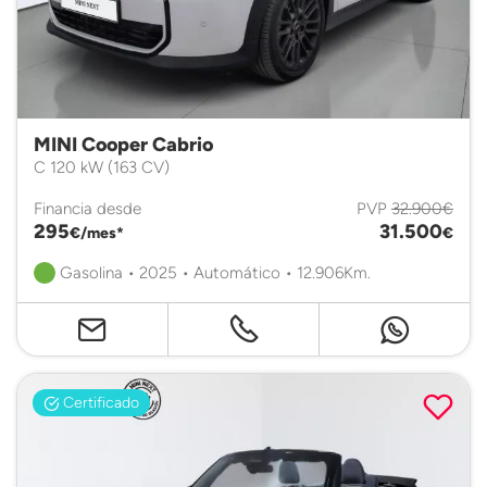
MINI Cooper Cabrio
C 120 kW (163 CV)
Financia desde
PVP
32.900€
295
31.500
€/mes*
€
Gasolina • 2025 • Automático • 12.906Km.
Certificado