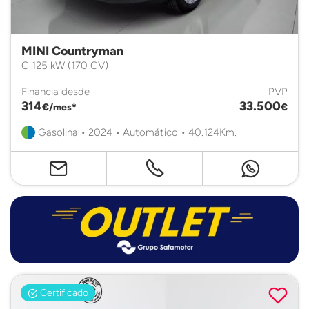
MINI Countryman
C 125 kW (170 CV)
Financia desde
PVP
314
33.500
€/mes*
€
Gasolina • 2024 • Automático • 40.124Km.
Certificado