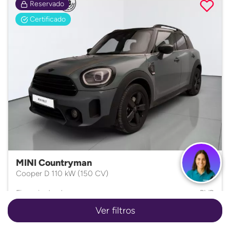
Reservado
Certificado
MINI Countryman
Cooper D 110 kW (150 CV)
Financia desde
PVP
269
28.700
€/mes*
€
Ver filtros
Diésel • 2022 • Automático • 46.096Km.