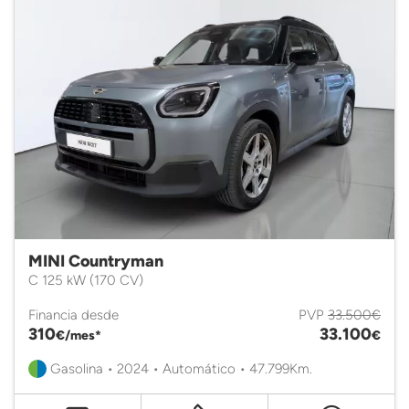
MINI Countryman
C 125 kW (170 CV)
Financia desde
PVP
33.500€
310
33.100
€/mes*
€
Gasolina • 2024 • Automático • 47.799Km.