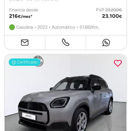
Financia desde
PVP
23.200€
216
23.100
€/mes*
€
Gasolina • 2023 • Automático • 51.692Km.
Certificado