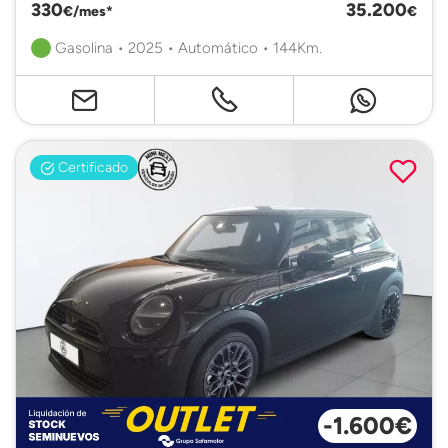
330
35.200
€/mes*
€
Gasolina • 2025 • Automático • 144Km.
Certificado
-1.600€