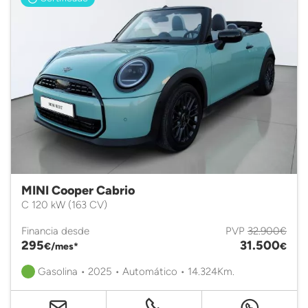
MINI Cooper Cabrio
C 120 kW (163 CV)
Financia desde
PVP
32.900€
295
31.500
€/mes*
€
Gasolina • 2025 • Automático • 14.324Km.