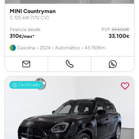
MINI Countryman
C 125 kW (170 CV)
Financia desde
PVP
33.500€
310
33.100
€/mes*
€
Gasolina • 2024 • Automático • 43.763Km.
Certificado