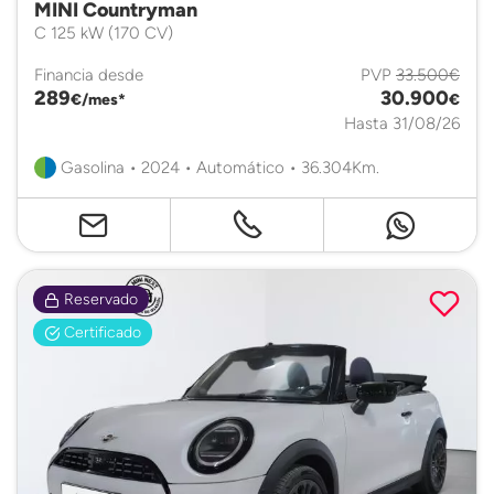
MINI Countryman
C 125 kW (170 CV)
Financia desde
PVP
33.500€
289
30.900
€/mes*
€
Hasta 31/08/26
Gasolina • 2024 • Automático • 36.304Km.
Reservado
Certificado