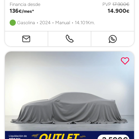
Financia desde
PVP
17.900€
136
14.900
€/mes*
€
Gasolina • 2024 • Manual • 14.101Km.