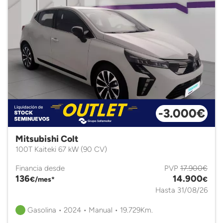
-3.000€
Mitsubishi Colt
100T Kaiteki 67 kW (90 CV)
Financia desde
PVP
17.900€
136
14.900
€/mes*
€
Hasta 31/08/26
Gasolina • 2024 • Manual • 19.729Km.