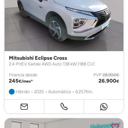
Mitsubishi Eclipse Cross
2.4 PHEV Kaiteki 4WD Auto 138 kW (188 CV)
Financia desde
PVP
28.900€
245
26.900
€/mes*
€
Híbrido • 2025 • Automático • 6.257Km.