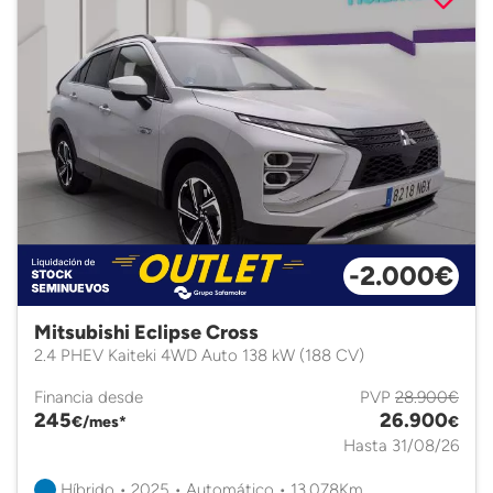
-2.000€
Mitsubishi Eclipse Cross
2.4 PHEV Kaiteki 4WD Auto 138 kW (188 CV)
Financia desde
PVP
28.900€
245
26.900
€/mes*
€
Hasta 31/08/26
Híbrido • 2025 • Automático • 13.078Km.