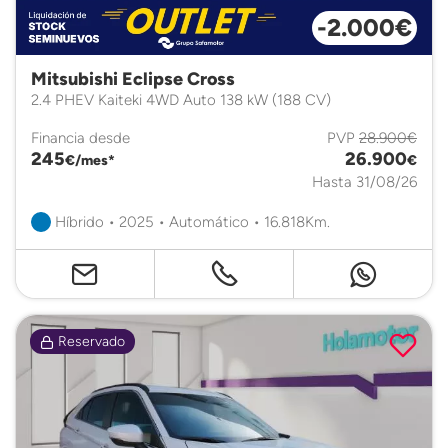
-2.000€
Mitsubishi Eclipse Cross
2.4 PHEV Kaiteki 4WD Auto 138 kW (188 CV)
Financia desde
PVP
28.900€
245
26.900
€/mes*
€
Hasta 31/08/26
Híbrido • 2025 • Automático • 16.818Km.
Reservado