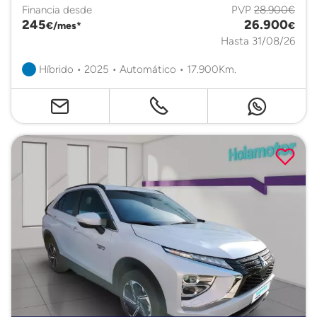
Financia desde
PVP
28.900€
245
26.900
€/mes*
€
Hasta 31/08/26
Híbrido • 2025 • Automático • 17.900Km.