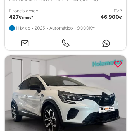
Financia desde
PVP
427
46.900
€/mes*
€
Híbrido • 2025 • Automático • 9.000Km.