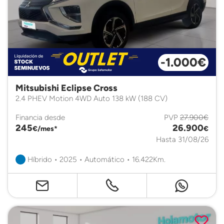
-1.000€
Mitsubishi Eclipse Cross
2.4 PHEV Motion 4WD Auto 138 kW (188 CV)
Financia desde
PVP
27.900€
245
26.900
€/mes*
€
Hasta 31/08/26
Híbrido • 2025 • Automático • 16.422Km.