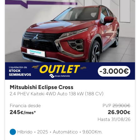
-3.000€
Mitsubishi Eclipse Cross
2.4 PHEV Kaiteki 4WD Auto 138 kW (188 CV)
Financia desde
PVP
29.900€
245
26.900
€/mes*
€
Hasta 31/08/26
Híbrido • 2025 • Automático • 9.600Km.