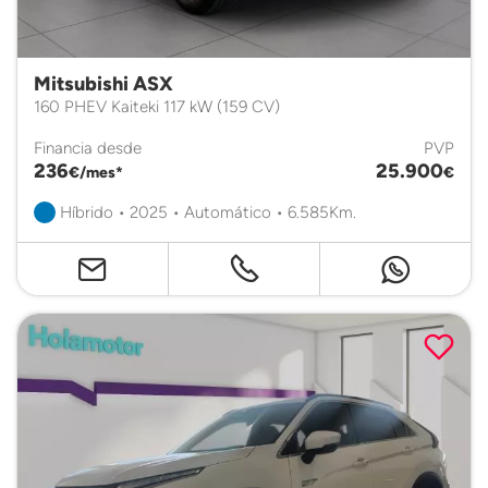
Mitsubishi ASX
160 PHEV Kaiteki 117 kW (159 CV)
Financia desde
PVP
236
25.900
€/mes*
€
Híbrido • 2025 • Automático • 6.585Km.