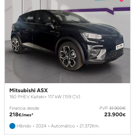
Mitsubishi ASX
160 PHEV Kaiteki+ 117 kW (159 CV)
Financia desde
PVP
31.900€
218
23.900
€/mes*
€
Híbrido • 2024 • Automático • 21.372Km.