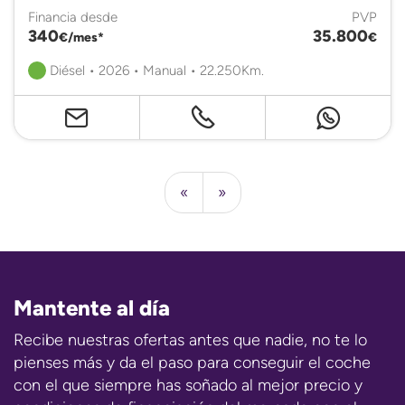
Financia desde
PVP
340
35.800
€/mes*
€
Diésel • 2026 • Manual • 22.250Km.
«
»
Mantente al día
Recibe nuestras ofertas antes que nadie, no te lo
pienses más y da el paso para conseguir el coche
con el que siempre has soñado al mejor precio y