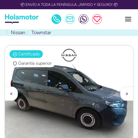
📦 ENVÍO A TODA LA PENÍNSULA, ¡RÁPIDO Y SEGURO! 📦
Nissan
Townstar
Certificado
Garantía superior
«
»