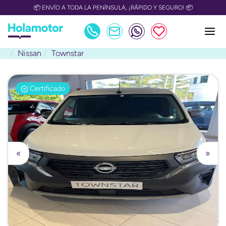
📦 ENVÍO A TODA LA PENÍNSULA, ¡RÁPIDO Y SEGURO! 📦
Nissan
Townstar
Certificado
«
»