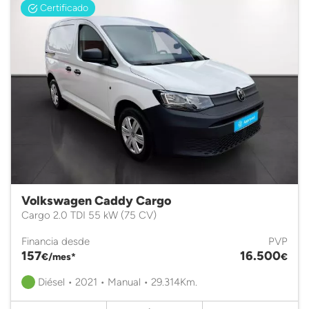
Certificado
Volkswagen Caddy Cargo
Cargo 2.0 TDI 55 kW (75 CV)
Financia desde
PVP
157
16.500
€/mes*
€
Diésel • 2021 • Manual • 29.314Km.