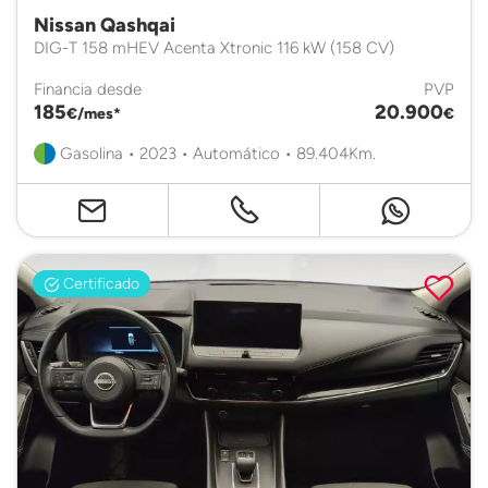
Nissan Qashqai
DIG-T 158 mHEV Acenta Xtronic 116 kW (158 CV)
Financia desde
PVP
185
20.900
€/mes*
€
Gasolina • 2023 • Automático • 89.404Km.
Certificado