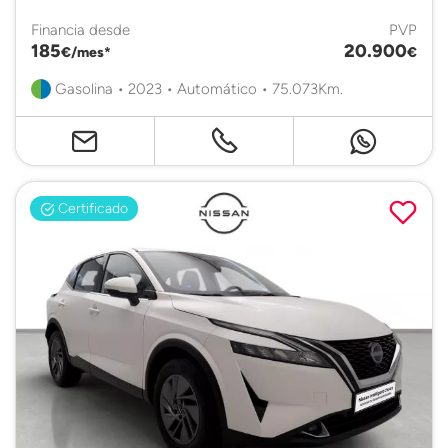
Financia desde
PVP
185
20.900
€/mes*
€
Gasolina • 2023 • Automático • 75.073Km.
Certificado