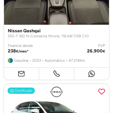
Nissan Qashqai
DIG-T 160 N-Connecta Xtronic 116 kW (158 CV)
Financia desde
PVP
238
26.900
€/mes*
€
Gasolina • 2023 • Automático • 47.214Km.
Certificado