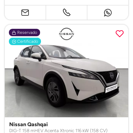
Reservado
Certificado
Nissan Qashqai
DIG-T 158 mHEV Acenta Xtronic 116 kW (158 CV)