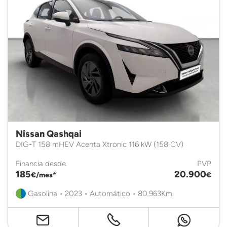
Nissan Qashqai
DIG-T 158 mHEV Acenta Xtronic 116 kW (158 CV)
Financia desde
PVP
185
20.900
€/mes*
€
Gasolina • 2023 • Automático • 80.963Km.