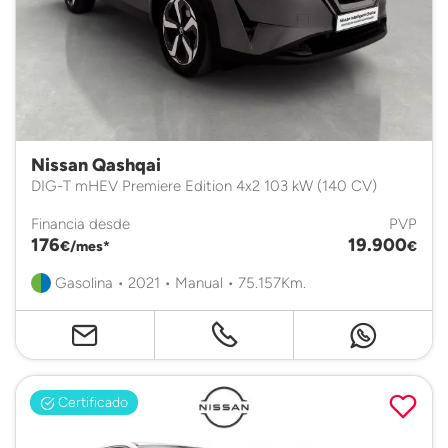
Nissan Qashqai
DIG-T mHEV Premiere Edition 4x2 103 kW (140 CV)
Financia desde
PVP
176
19.900
€/mes*
€
Gasolina • 2021 • Manual • 75.157Km.
Certificado