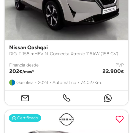
Nissan Qashqai
DIG-T 158 mHEV N-Connecta Xtronic 116 kW (158 CV)
Financia desde
PVP
202
22.900
€/mes*
€
Gasolina • 2023 • Automático • 74.027Km.
Certificado