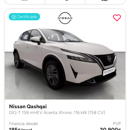
Certificado
Nissan Qashqai
DIG-T 158 mHEV Acenta Xtronic 116 kW (158 CV)
Financia desde
PVP
185
20.900
€/mes*
€