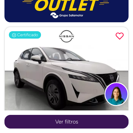
Certificado
Ver filtros
Nissan Qashqai
DIG-T 158 mHEV Acenta Xtronic 116 kW (158 CV)