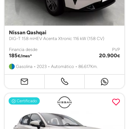
Nissan Qashqai
DIG-T 158 mHEV Acenta Xtronic 116 kW (158 CV)
Financia desde
PVP
185
20.900
€/mes*
€
Gasolina • 2023 • Automático • 86.617Km.
Certificado