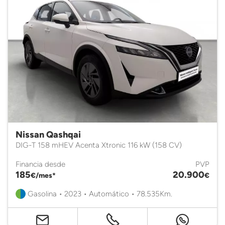
Nissan Qashqai
DIG-T 158 mHEV Acenta Xtronic 116 kW (158 CV)
Financia desde
PVP
185
20.900
€/mes*
€
Gasolina • 2023 • Automático • 78.535Km.