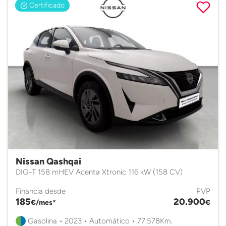
Certificado
Nissan Qashqai
DIG-T 158 mHEV Acenta Xtronic 116 kW (158 CV)
Financia desde
PVP
185
20.900
€/mes*
€
Gasolina • 2023 • Automático • 77.578Km.