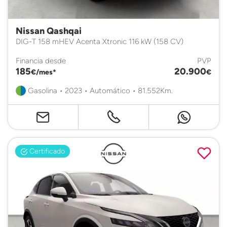
Nissan Qashqai
DIG-T 158 mHEV Acenta Xtronic 116 kW (158 CV)
Financia desde
PVP
185
20.900
€/mes*
€
Gasolina • 2023 • Automático • 81.552Km.
Certificado