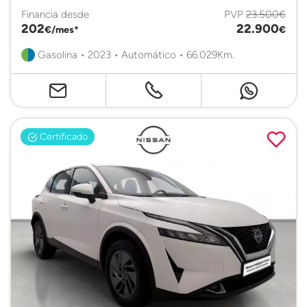
Financia desde
PVP
23.500€
202
22.900
€/mes*
€
Gasolina • 2023 • Automático • 66.029Km.
Certificado