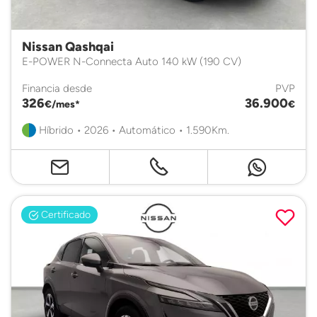
Nissan Qashqai
E-POWER N-Connecta Auto 140 kW (190 CV)
Financia desde
PVP
326
36.900
€/mes*
€
Híbrido • 2026 • Automático • 1.590Km.
Certificado