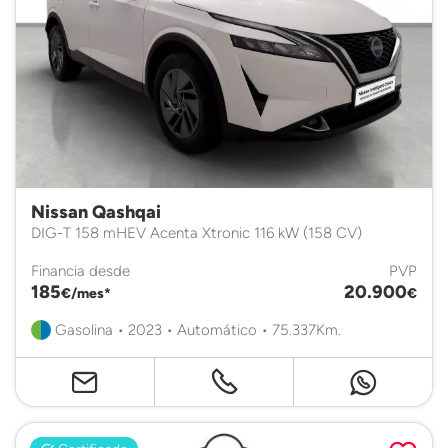
Nissan Qashqai
DIG-T 158 mHEV Acenta Xtronic 116 kW (158 CV)
Financia desde
PVP
185
20.900
€/mes*
€
Gasolina • 2023 • Automático • 75.337Km.