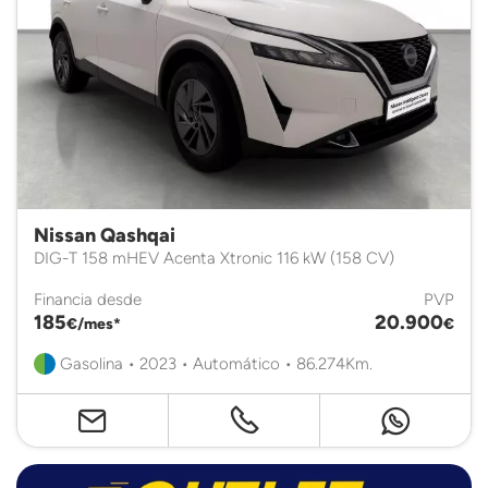
Nissan Qashqai
DIG-T 158 mHEV Acenta Xtronic 116 kW (158 CV)
Financia desde
PVP
185
20.900
€/mes*
€
Gasolina • 2023 • Automático • 86.274Km.