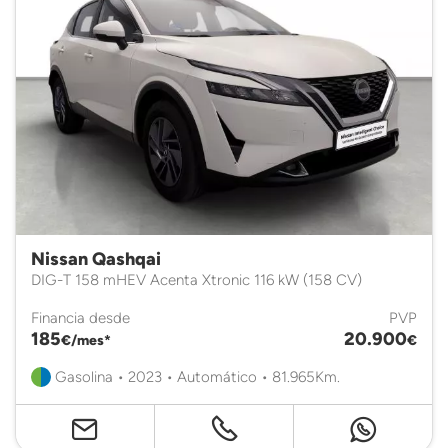
Nissan Qashqai
DIG-T 158 mHEV Acenta Xtronic 116 kW (158 CV)
Financia desde
PVP
185
20.900
€/mes*
€
Gasolina • 2023 • Automático • 81.965Km.