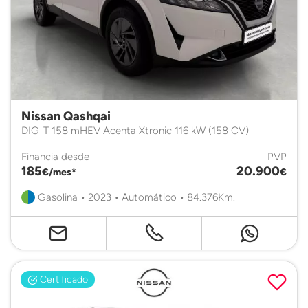
Nissan Qashqai
DIG-T 158 mHEV Acenta Xtronic 116 kW (158 CV)
Financia desde
PVP
185
20.900
€/mes*
€
Gasolina • 2023 • Automático • 84.376Km.
Certificado