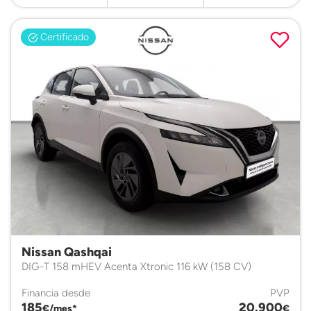
Certificado
Nissan Qashqai
DIG-T 158 mHEV Acenta Xtronic 116 kW (158 CV)
Financia desde
PVP
185
20.900
€/mes*
€