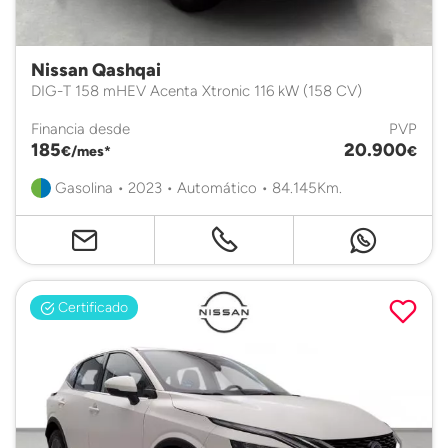
Nissan Qashqai
DIG-T 158 mHEV Acenta Xtronic 116 kW (158 CV)
Financia desde
PVP
185
20.900
€/mes*
€
Gasolina • 2023 • Automático • 84.145Km.
Certificado