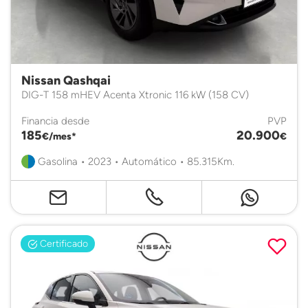
Nissan Qashqai
DIG-T 158 mHEV Acenta Xtronic 116 kW (158 CV)
Financia desde
PVP
185
20.900
€/mes*
€
Gasolina • 2023 • Automático • 85.315Km.
Certificado