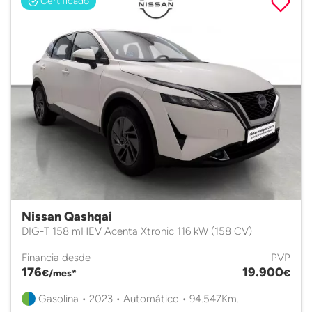
Certificado
Nissan Qashqai
DIG-T 158 mHEV Acenta Xtronic 116 kW (158 CV)
Financia desde
PVP
176
19.900
€/mes*
€
Gasolina • 2023 • Automático • 94.547Km.