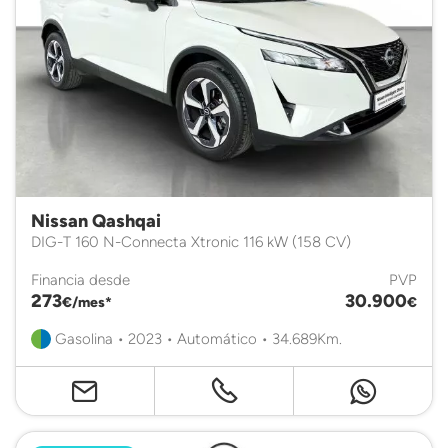
Nissan Qashqai
DIG-T 160 N-Connecta Xtronic 116 kW (158 CV)
Financia desde
PVP
273
30.900
€/mes*
€
Gasolina • 2023 • Automático • 34.689Km.