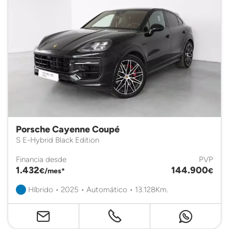
Porsche Cayenne Coupé
S E-Hybrid Black Edition
Financia desde
PVP
1.432
144.900
€/mes*
€
Híbrido • 2025 • Automático • 13.128Km.