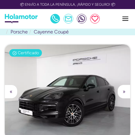
📦 ENVÍO A TODA LA PENÍNSULA, ¡RÁPIDO Y SEGURO! 📦
Porsche
Cayenne Coupé
Certificado
«
»