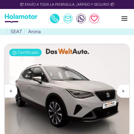
📦 ENVÍO A TODA LA PENÍNSULA, ¡RÁPIDO Y SEGURO! 📦
SEAT
Arona
Certificado
«
»