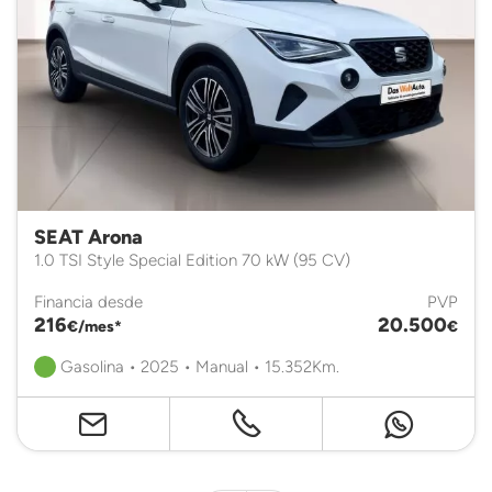
SEAT Arona
1.0 TSI Style Special Edition 70 kW (95 CV)
Financia desde
PVP
216
20.500
€/mes*
€
Gasolina • 2025 • Manual • 15.352Km.