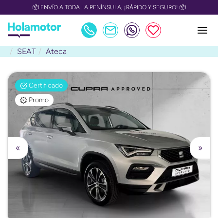
📦 ENVÍO A TODA LA PENÍNSULA, ¡RÁPIDO Y SEGURO! 📦
SEAT
Ateca
Certificado
Promo
«
»