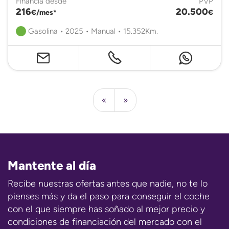
Financia desde
PVP
216
20.500
€/mes*
€
Gasolina • 2025 • Manual • 15.352Km.
«
»
Mantente al día
Recibe nuestras ofertas antes que nadie, no te lo
pienses más y da el paso para conseguir el coche
con el que siempre has soñado al mejor precio y
condiciones de financiación del mercado con el