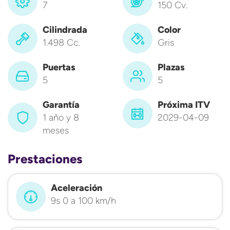
7
150 Cv.
Cilindrada
Color
1.498 Cc.
Gris
Puertas
Plazas
5
5
Garantía
Próxima ITV
1 año y 8
2029-04-09
meses
Prestaciones
Aceleración
9s 0 a 100 km/h