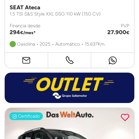
SEAT Ateca
1.5 TSI S&S Style XXL DSG 110 kW (150 CV)
Financia desde
PVP
294
27.900
€/mes*
€
Gasolina • 2025 • Automático • 15.637Km.
Certificado