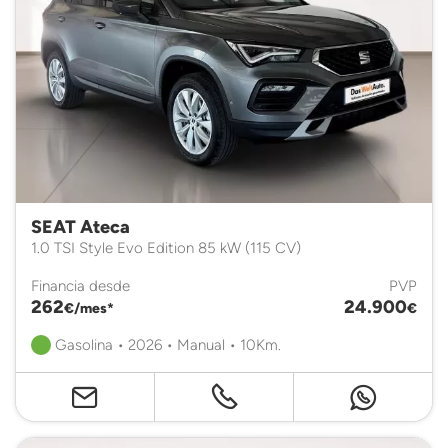
SEAT Ateca
1.0 TSI Style Evo Edition 85 kW (115 CV)
Financia desde
PVP
262
24.900
€/mes*
€
Gasolina • 2026 • Manual • 10Km.