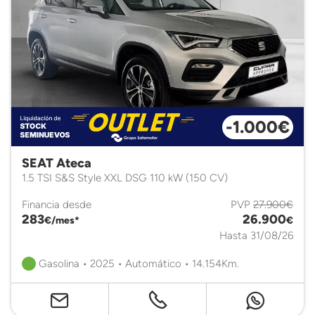
-1.000€
SEAT Ateca
1.5 TSI S&S Style XXL DSG 110 kW (150 CV)
Financia desde
PVP
27.900€
283
26.900
€/mes*
€
Hasta 31/08/26
Gasolina • 2025 • Automático • 14.154Km.