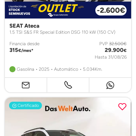
-2.600€
SEAT Ateca
1.5 TSI S&S FR Special Edition DSG 110 kW (150 CV)
Financia desde
PVP
32.500€
315
29.900
€/mes*
€
Hasta 31/08/26
Gasolina • 2025 • Automático • 5.034Km.
Certificado