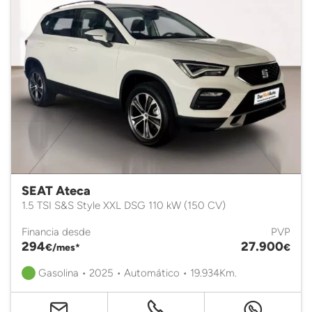
SEAT Ateca
1.5 TSI S&S Style XXL DSG 110 kW (150 CV)
Financia desde
PVP
294
27.900
€/mes*
€
Gasolina • 2025 • Automático • 19.934Km.