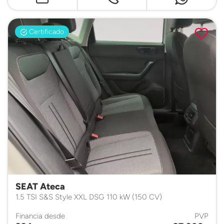
Certificado
SEAT Ateca
1.5 TSI S&S Style XXL DSG 110 kW (150 CV)
Financia desde
PVP