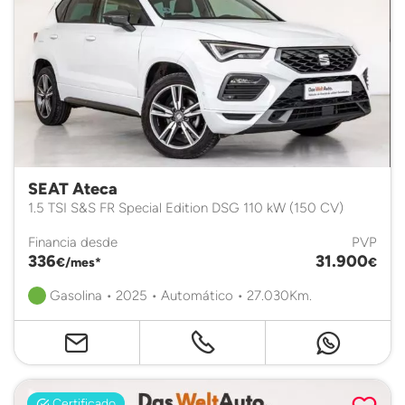
SEAT Ateca
1.5 TSI S&S FR Special Edition DSG 110 kW (150 CV)
Financia desde
PVP
336
31.900
€/mes*
€
Gasolina • 2025 • Automático • 27.030Km.
Certificado