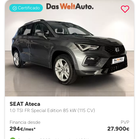
Certificado
SEAT Ateca
1.0 TSI FR Special Edition 85 kW (115 CV)
Financia desde
PVP
294
27.900
€/mes*
€