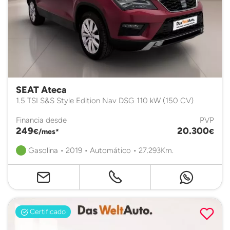
SEAT Ateca
1.5 TSI S&S Style Edition Nav DSG 110 kW (150 CV)
Financia desde
PVP
249
20.300
€/mes*
€
Gasolina • 2019 • Automático • 27.293Km.
Certificado