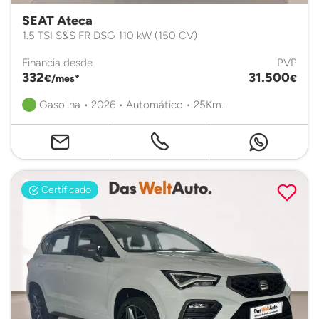
SEAT Ateca
1.5 TSI S&S FR DSG 110 kW (150 CV)
Financia desde
PVP
332
31.500
€/mes*
€
Gasolina • 2026 • Automático • 25Km.
Certificado