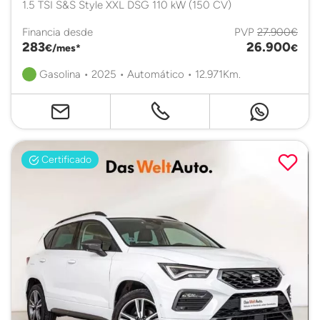
1.5 TSI S&S Style XXL DSG 110 kW (150 CV)
Financia desde
PVP
27.900€
283
26.900
€/mes*
€
Gasolina • 2025 • Automático • 12.971Km.
Certificado