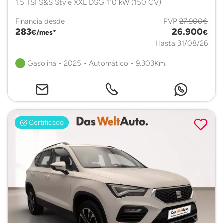
1.5 TSI S&S Style XXL DSG 110 kW (150 CV)
Financia desde
PVP
27.900€
283
26.900
€/mes*
€
Hasta 31/08/26
Gasolina • 2025 • Automático • 9.303Km.
Certificado