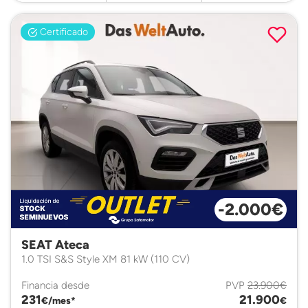
Certificado
-2.000€
SEAT Ateca
1.0 TSI S&S Style XM 81 kW (110 CV)
Financia desde
PVP
23.900€
231
21.900
€/mes*
€