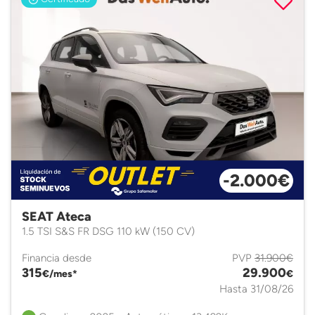
-2.000€
SEAT Ateca
1.5 TSI S&S FR DSG 110 kW (150 CV)
Financia desde
PVP
31.900€
315
29.900
€/mes*
€
Hasta 31/08/26