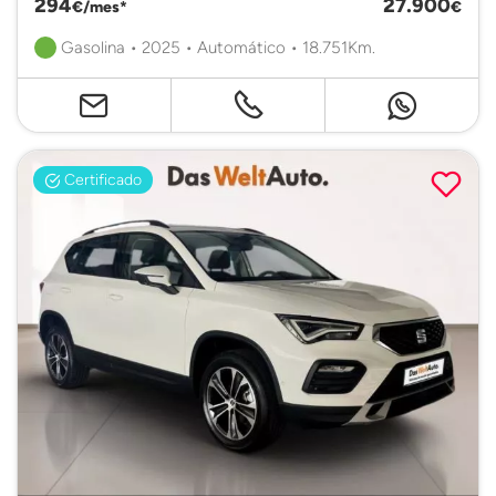
294
27.900
€/mes*
€
Gasolina • 2025 • Automático • 18.751Km.
Certificado