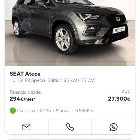
SEAT Ateca
1.0 TSI FR Special Edition 85 kW (115 CV)
Financia desde
PVP
294
27.900
€/mes*
€
Gasolina • 2025 • Manual • 6.535Km.