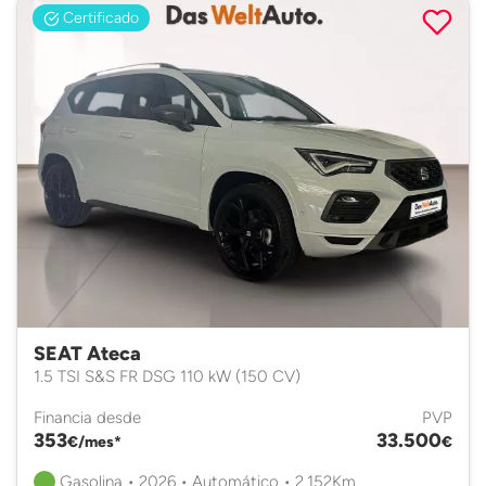
Certificado
SEAT Ateca
1.5 TSI S&S FR DSG 110 kW (150 CV)
Financia desde
PVP
353
33.500
€/mes*
€
Gasolina • 2026 • Automático • 2.152Km.