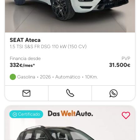
SEAT Ateca
1.5 TSI S&S FR DSG 110 kW (150 CV)
Financia desde
PVP
332
31.500
€/mes*
€
Gasolina • 2026 • Automático • 10Km.
Certificado