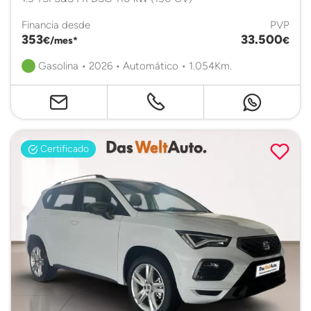
Financia desde
PVP
353
33.500
€/mes*
€
Gasolina • 2026 • Automático • 1.054Km.
Certificado