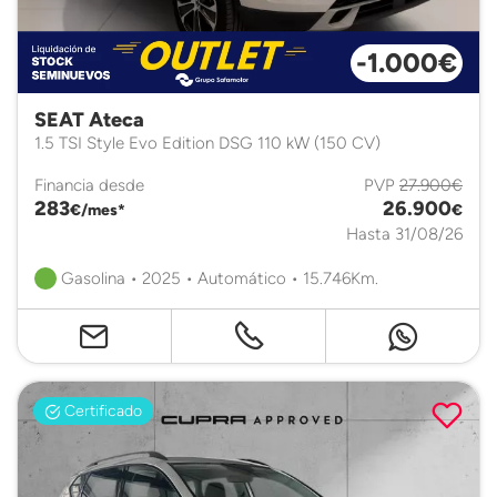
-1.000€
SEAT Ateca
1.5 TSI Style Evo Edition DSG 110 kW (150 CV)
Financia desde
PVP
27.900€
283
26.900
€/mes*
€
Hasta 31/08/26
Gasolina • 2025 • Automático • 15.746Km.
Certificado