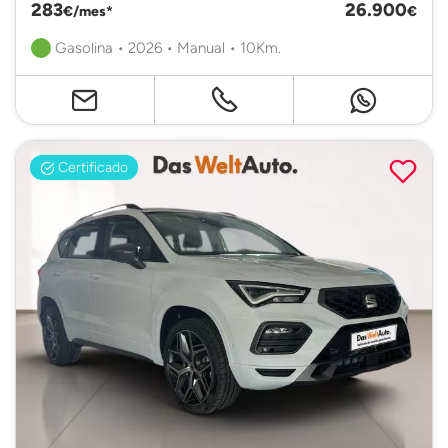
283
26.900
€/mes*
€
Gasolina • 2026 • Manual • 10Km.
Certificado