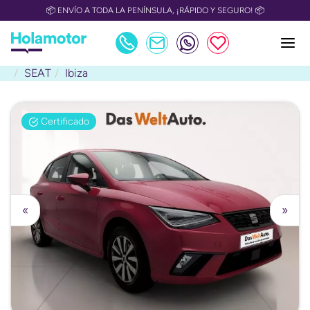
📦 ENVÍO A TODA LA PENÍNSULA, ¡RÁPIDO Y SEGURO! 📦
SEAT
Ibiza
Certificado
«
»