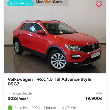
Certificado
Volkswagen T-Roc 1.5 TSI Advance Style
DSG7
Financia desde
PVP
202
19.900
€/mes*
€
Gasolina • 2020 • Manual • 40.071Km.