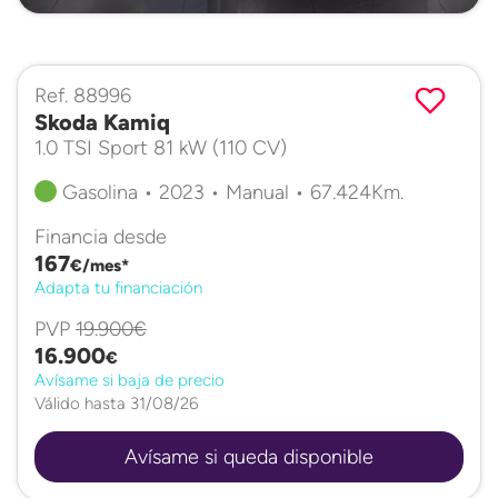
Ref. 88996
Skoda Kamiq
1.0 TSI Sport 81 kW (110 CV)
Gasolina • 2023 • Manual • 67.424Km.
Financia desde
167
€/mes*
Adapta tu financiación
PVP
19.900€
16.900
€
Avísame si baja de precio
Válido hasta 31/08/26
Avísame si queda disponible