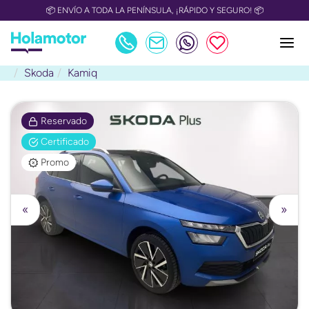
📦 ENVÍO A TODA LA PENÍNSULA, ¡RÁPIDO Y SEGURO! 📦
Skoda
Kamiq
Reservado
Certificado
Promo
«
»