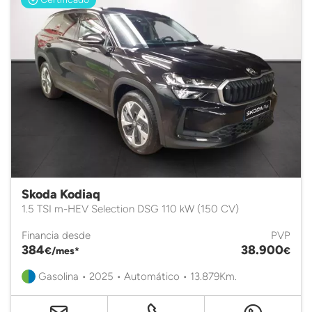
Skoda Kodiaq
1.5 TSI m-HEV Selection DSG 110 kW (150 CV)
Financia desde
PVP
384
38.900
€/mes*
€
Gasolina • 2025 • Automático • 13.879Km.