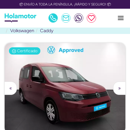
📦 ENVÍO A TODA LA PENÍNSULA, ¡RÁPIDO Y SEGURO! 📦
Volkswagen
Caddy
Certificado
«
»