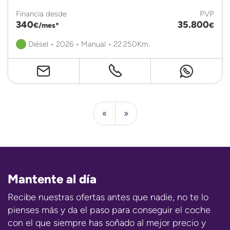
Financia desde
PVP
340
35.800
€/mes*
€
Diésel • 2026 • Manual • 22.250Km.
«
»
Mantente al día
Recibe nuestras ofertas antes que nadie, no te lo
pienses más y da el paso para conseguir el coche
con el que siempre has soñado al mejor precio y