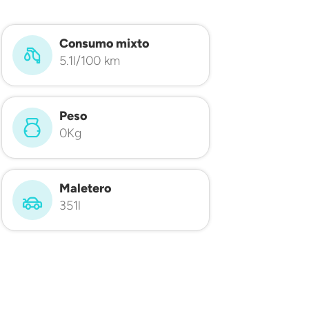
Consumo mixto
5.1l/100 km
Peso
0Kg
Maletero
351l