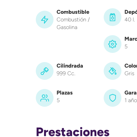
Combustible
Depó
Combustión /
40 l.
Gasolina
Marc
5
Cilindrada
Colo
999 Cc.
Gris
Plazas
Gara
5
1 año
Prestaciones