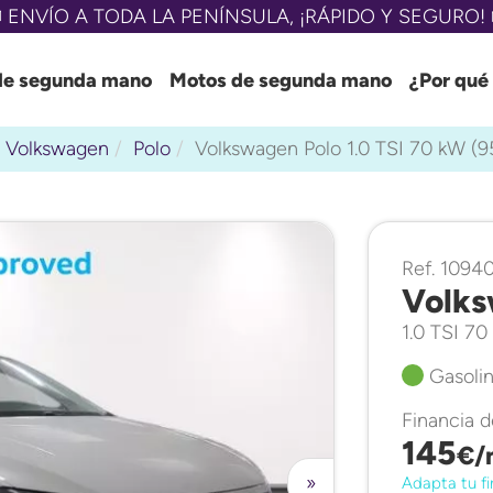
 ENVÍO A TODA LA PENÍNSULA, ¡RÁPIDO Y SEGURO! 
de segunda mano
Motos de segunda mano
¿Por qué
Volkswagen
Polo
Volkswagen Polo 1.0 TSI 70 kW (
Ref. 1094
Volks
1.0 TSI 7
Gasolin
Financia 
145
€/
»
Adapta tu fi