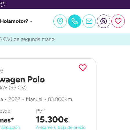
📦
 Holamotor?
95 CV) de segunda mano
03
wagen Polo
0 kW (95 CV)
a • 2022 • Manual • 83.000Km.
desde
PVP
15.300
mes*
€
nanciación
Avísame si baja de precio