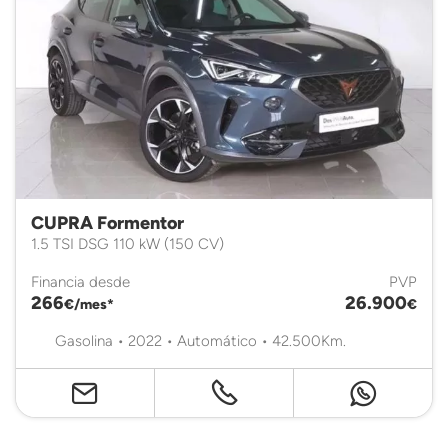
CUPRA Formentor
1.5 TSI DSG 110 kW (150 CV)
Financia desde
PVP
266
26.900
€/mes*
€
Gasolina • 2022 • Automático • 42.500Km.