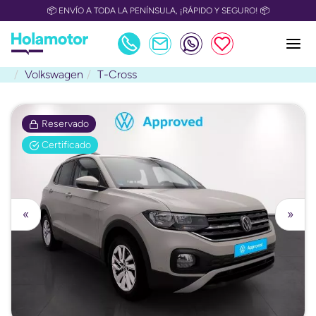
📦 ENVÍO A TODA LA PENÍNSULA, ¡RÁPIDO Y SEGURO! 📦
Volkswagen
T-Cross
Reservado
Certificado
«
»