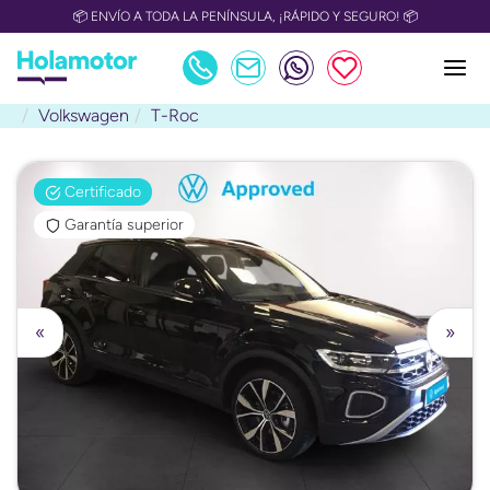
📦 ENVÍO A TODA LA PENÍNSULA, ¡RÁPIDO Y SEGURO! 📦
Volkswagen
T-Roc
Certificado
Garantía superior
«
»