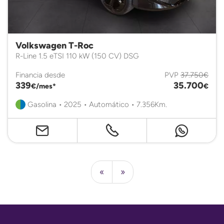
Volkswagen T-Roc
R-Line 1.5 eTSI 110 kW (150 CV) DSG
Financia desde
PVP
37.750€
339
35.700
€/mes*
€
Gasolina • 2025 • Automático • 7.356Km.
«
»