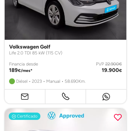
Volkswagen Golf
Life 2.0 TDI 85 kW (115 CV)
Financia desde
PVP
22.900€
189
19.900
€/mes*
€
Diésel • 2023 • Manual • 58.690Km.
Certificado