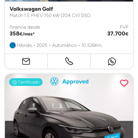
Volkswagen Golf
Match 1.5 PHEV 150 kW (204 CV) DSG
Financia desde
PVP
358
37.700
€/mes*
€
Híbrido • 2025 • Automático • 10.526Km.
Certificado