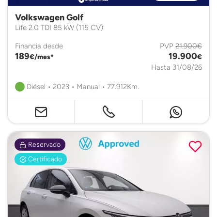
Volkswagen Golf
Life 2.0 TDI 85 kW (115 CV)
Financia desde
PVP
21.900€
189
19.900
€/mes*
€
Hasta 31/08/26
Diésel • 2023 • Manual • 77.912Km.
Reservado
Certificado