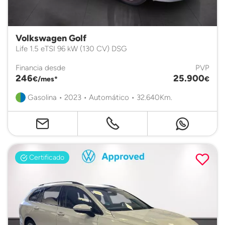
Volkswagen Golf
Life 1.5 eTSI 96 kW (130 CV) DSG
Financia desde
PVP
246
25.900
€/mes*
€
Gasolina • 2023 • Automático • 32.640Km.
Certificado