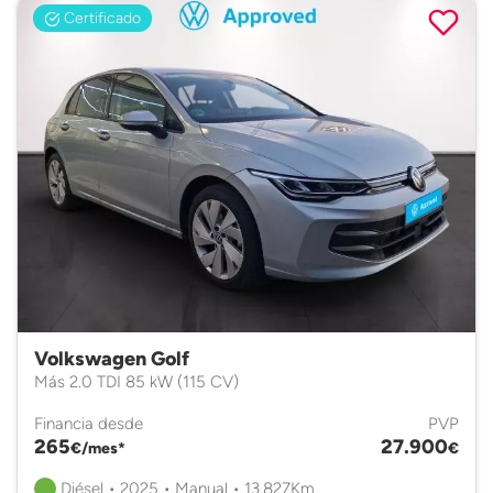
Certificado
Volkswagen Golf
Más 2.0 TDI 85 kW (115 CV)
Financia desde
PVP
265
27.900
€/mes*
€
Diésel • 2025 • Manual • 13.827Km.