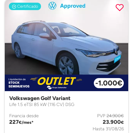
Certificado
-1.000€
Volkswagen Golf Variant
Life 1.5 eTSI 85 kW (116 CV) DSG
Financia desde
PVP
24.900€
227
23.900
€/mes*
€
Hasta 31/08/26