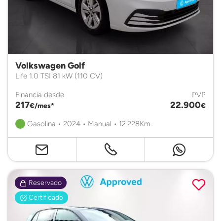
Volkswagen Golf
Life 1.0 TSI 81 kW (110 CV)
Financia desde
PVP
217
22.900
€/mes*
€
Gasolina • 2024 • Manual • 12.228Km.
Reservado
Certificado