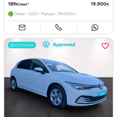
189
19.900
€/mes*
€
Diésel • 2023 • Manual • 76.455Km.
Certificado