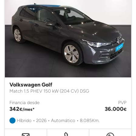
Volkswagen Golf
Match 1.5 PHEV 150 kW (204 CV) DSG
Financia desde
PVP
342
36.000
€/mes*
€
Híbrido • 2026 • Automático • 8.085Km.