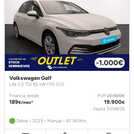
-1.000€
Volkswagen Golf
Life 2.0 TDI 85 kW (115 CV)
Financia desde
PVP
20.900€
189
19.900
€/mes*
€
Hasta 31/08/26
Diésel • 2023 • Manual • 87.140Km.