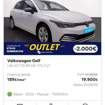
-2.000€
Volkswagen Golf
Life 2.0 TDI 85 kW (115 CV)
Financia desde
PVP
21.900€
189
19.900
€/mes*
€
Hasta 31/08/26
Diésel • 2023 • Manual • 79.800Km.