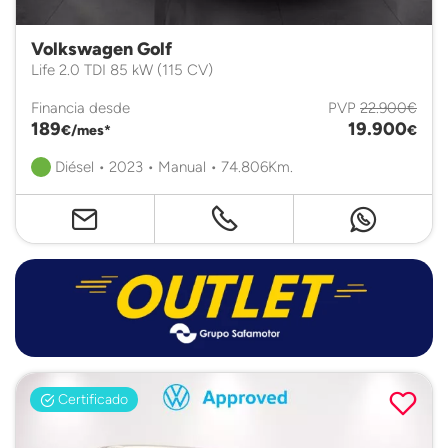
Volkswagen Golf
Life 2.0 TDI 85 kW (115 CV)
Financia desde
PVP
22.900€
189
19.900
€/mes*
€
Diésel • 2023 • Manual • 74.806Km.
Certificado