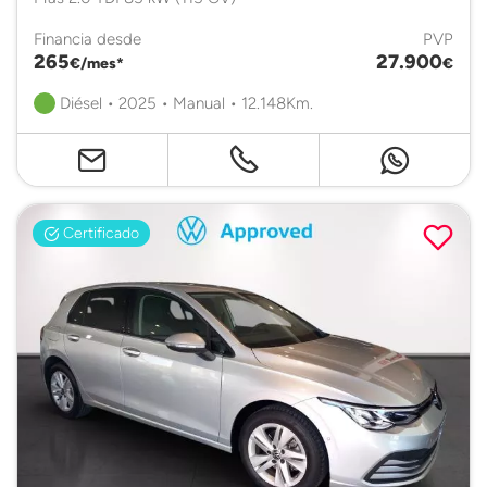
Financia desde
PVP
265
27.900
€/mes*
€
Diésel • 2025 • Manual • 12.148Km.
Certificado