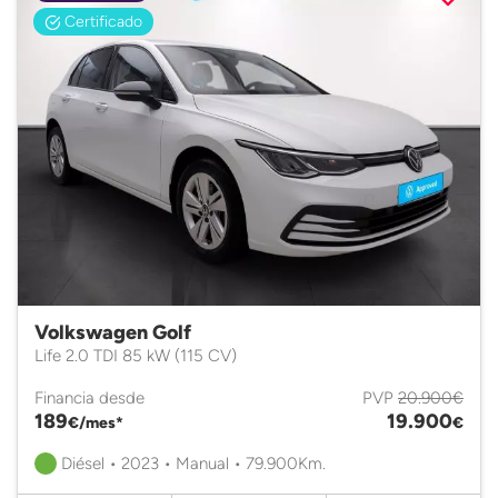
Certificado
Volkswagen Golf
Life 2.0 TDI 85 kW (115 CV)
Financia desde
PVP
20.900€
189
19.900
€/mes*
€
Diésel • 2023 • Manual • 79.900Km.