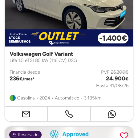
-1.400€
Volkswagen Golf Variant
Life 1.5 eTSI 85 kW (116 CV) DSG
Financia desde
PVP
26.300€
236
24.900
€/mes*
€
Hasta 31/08/26
Gasolina • 2024 • Automático • 3.185Km.
Reservado