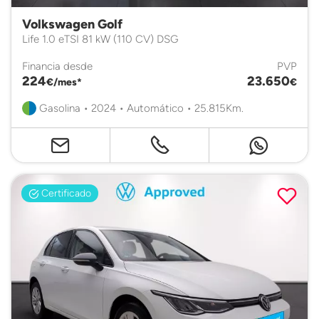
Volkswagen Golf
Life 1.0 eTSI 81 kW (110 CV) DSG
Financia desde
PVP
224
23.650
€/mes*
€
Gasolina • 2024 • Automático • 25.815Km.
Certificado