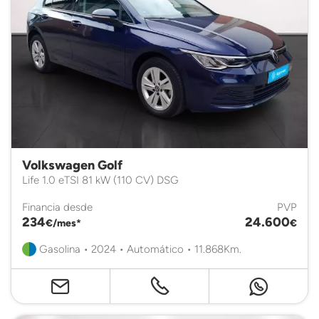
Volkswagen Golf
Life 1.0 eTSI 81 kW (110 CV) DSG
Financia desde
PVP
234
24.600
€/mes*
€
Gasolina • 2024 • Automático • 11.868Km.