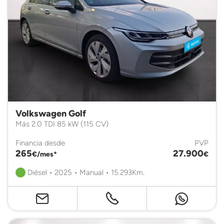
Volkswagen Golf
Más 2.0 TDI 85 kW (115 CV)
Financia desde
PVP
265
27.900
€/mes*
€
Diésel • 2025 • Manual • 15.293Km.