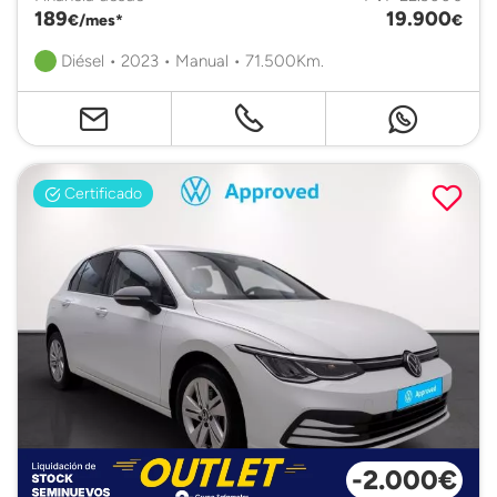
189
19.900
€/mes*
€
Diésel • 2023 • Manual • 71.500Km.
Certificado
-2.000€