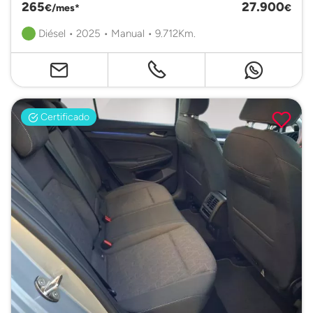
265
27.900
€/mes*
€
Diésel • 2025 • Manual • 9.712Km.
Certificado