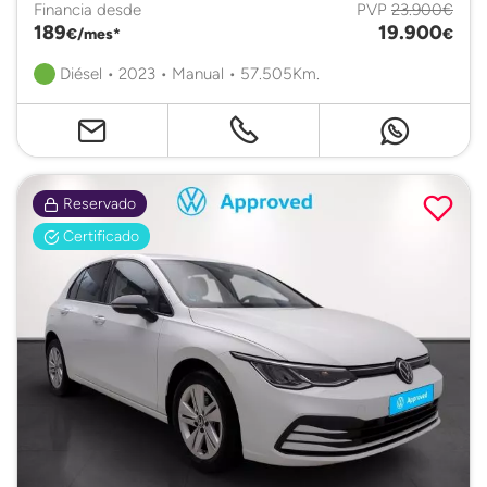
Financia desde
PVP
23.900€
189
19.900
€/mes*
€
Diésel • 2023 • Manual • 57.505Km.
Reservado
Certificado