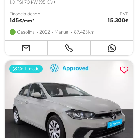
1.0 TSI 70 kW (95 CV)
Financia desde
PVP
145
15.300
€/mes*
€
Gasolina • 2022 • Manual • 87.423Km.
Certificado