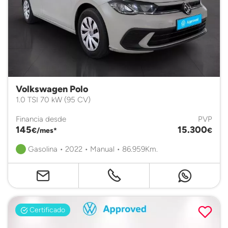
Volkswagen Polo
1.0 TSI 70 kW (95 CV)
Financia desde
PVP
145
15.300
€/mes*
€
Gasolina • 2022 • Manual • 86.959Km.
Certificado