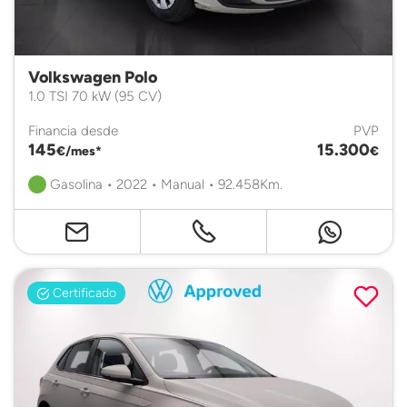
Volkswagen Polo
1.0 TSI 70 kW (95 CV)
Financia desde
PVP
145
15.300
€/mes*
€
Gasolina • 2022 • Manual • 92.458Km.
Certificado