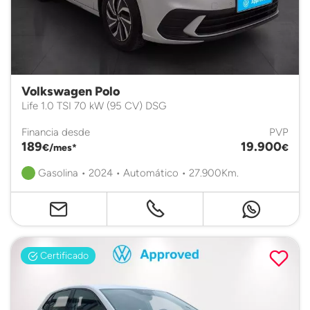
Volkswagen Polo
Life 1.0 TSI 70 kW (95 CV) DSG
Financia desde
PVP
189
19.900
€/mes*
€
Gasolina • 2024 • Automático • 27.900Km.
Certificado