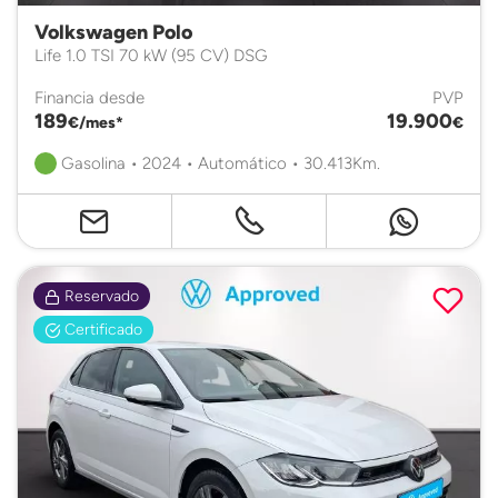
Volkswagen Polo
Life 1.0 TSI 70 kW (95 CV) DSG
Financia desde
PVP
189
19.900
€/mes*
€
Gasolina • 2024 • Automático • 30.413Km.
Reservado
Certificado