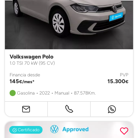
Volkswagen Polo
1.0 TSI 70 kW (95 CV)
Financia desde
PVP
145
15.300
€/mes*
€
Gasolina • 2022 • Manual • 87.578Km.
Certificado