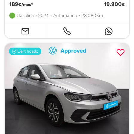
189
19.900
€/mes*
€
Gasolina • 2024 • Automático • 28.080Km.
Certificado