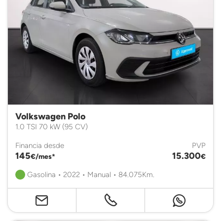
Volkswagen Polo
1.0 TSI 70 kW (95 CV)
Financia desde
PVP
145
15.300
€/mes*
€
Gasolina • 2022 • Manual • 84.075Km.