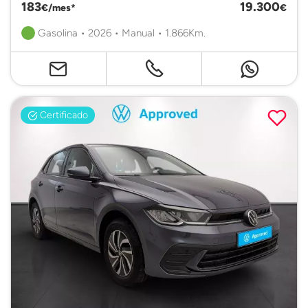
183
19.300
€/mes*
€
Gasolina • 2026 • Manual • 1.866Km.
Certificado