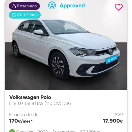
Reservado
Certificado
Volkswagen Polo
Life 1.0 TSI 81 kW (110 CV) DSG
Financia desde
PVP
170
17.900
€/mes*
€
Gasolina • 2022 • Automático • 59.380Km.