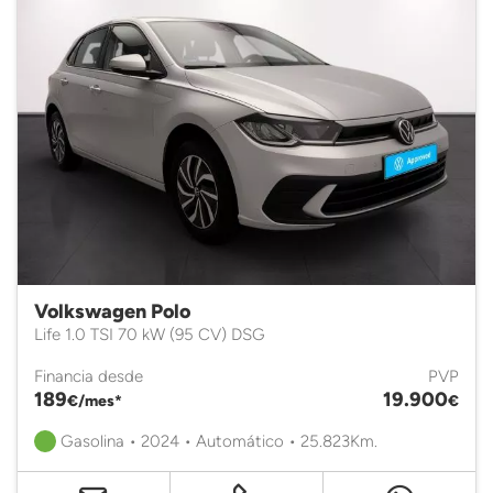
Volkswagen Polo
Life 1.0 TSI 70 kW (95 CV) DSG
Financia desde
PVP
189
19.900
€/mes*
€
Gasolina • 2024 • Automático • 25.823Km.