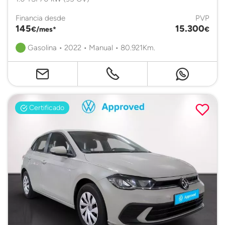
Financia desde
PVP
145
15.300
€/mes*
€
Gasolina • 2022 • Manual • 80.921Km.
Certificado