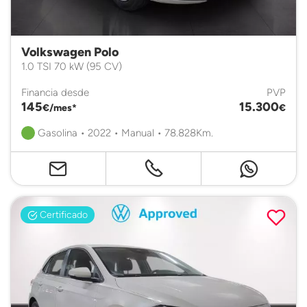
Volkswagen Polo
1.0 TSI 70 kW (95 CV)
Financia desde
PVP
145
15.300
€/mes*
€
Gasolina • 2022 • Manual • 78.828Km.
Certificado