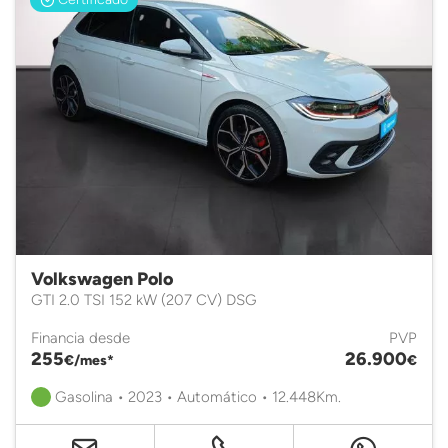
Volkswagen Polo
GTI 2.0 TSI 152 kW (207 CV) DSG
Financia desde
PVP
255
26.900
€/mes*
€
Gasolina • 2023 • Automático • 12.448Km.