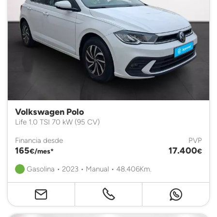
Volkswagen Polo
Life 1.0 TSI 70 kW (95 CV)
Financia desde
PVP
165
17.400
€/mes*
€
Gasolina • 2023 • Manual • 48.406Km.