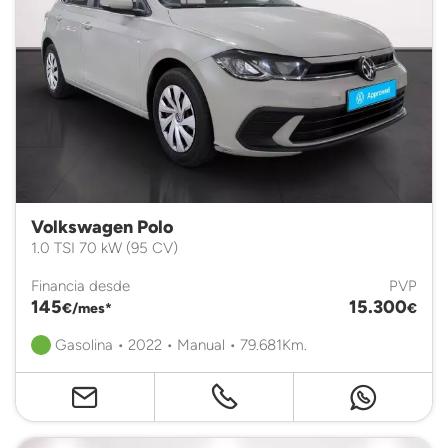
Volkswagen Polo
1.0 TSI 70 kW (95 CV)
Financia desde
PVP
145
15.300
€/mes*
€
Gasolina • 2022 • Manual • 79.681Km.