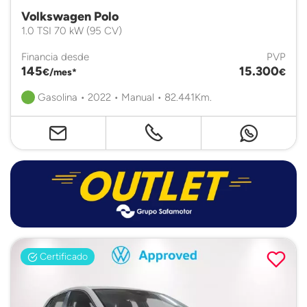
Volkswagen Polo
1.0 TSI 70 kW (95 CV)
Financia desde
PVP
145
15.300
€/mes*
€
Gasolina • 2022 • Manual • 82.441Km.
Certificado