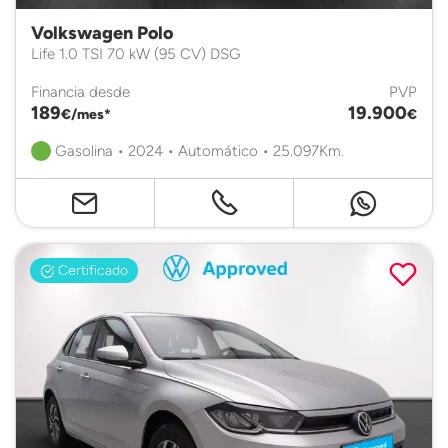
Volkswagen Polo
Life 1.0 TSI 70 kW (95 CV) DSG
Financia desde
PVP
189
19.900
€/mes*
€
Gasolina • 2024 • Automático • 25.097Km.
Certificado