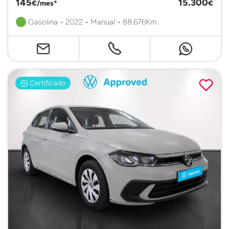
145
15.300
€/mes*
€
Gasolina • 2022 • Manual • 88.676Km.
Certificado