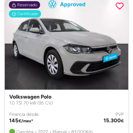
Reservado
Certificado
Volkswagen Polo
1.0 TSI 70 kW (95 CV)
Financia desde
PVP
145
15.300
€/mes*
€
Gasolina • 2022 • Manual • 83.000Km.