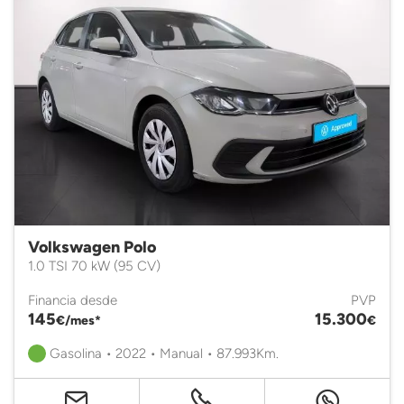
Volkswagen Polo
1.0 TSI 70 kW (95 CV)
Financia desde
PVP
145
15.300
€/mes*
€
Gasolina • 2022 • Manual • 87.993Km.