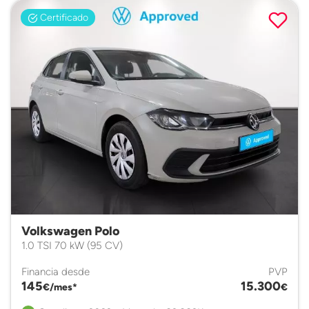
Certificado
Volkswagen Polo
1.0 TSI 70 kW (95 CV)
Financia desde
PVP
145
15.300
€/mes*
€