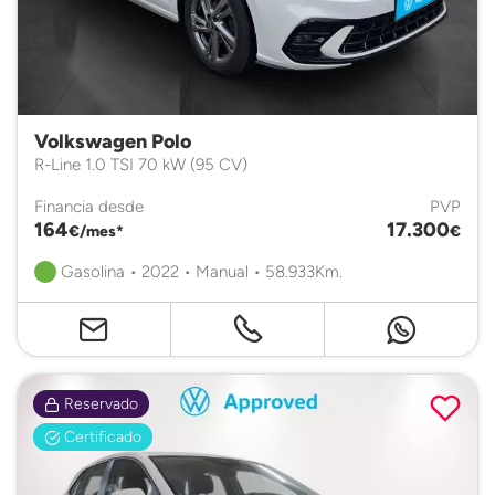
Volkswagen Polo
R-Line 1.0 TSI 70 kW (95 CV)
Financia desde
PVP
164
17.300
€/mes*
€
Gasolina • 2022 • Manual • 58.933Km.
Reservado
Certificado