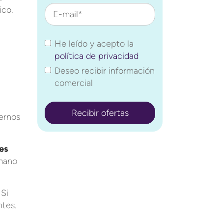
ico.
E-mail*
He leído y acepto la
política de privacidad
Deseo recibir información
l
comercial
aernos
nes
 mano
 Si
ntes.