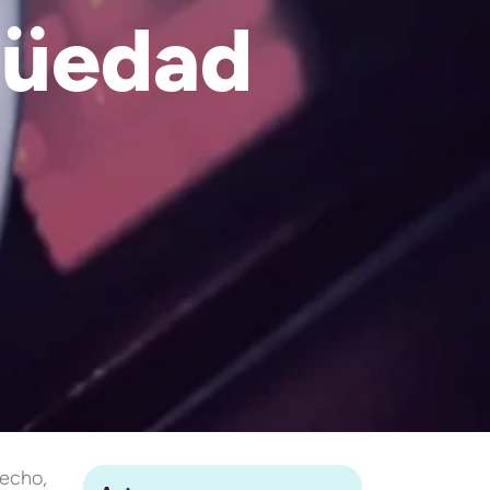
güedad
hecho,