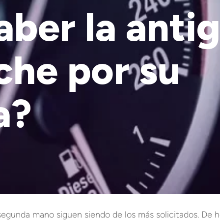
ber la anti
che por su
a?
segunda mano siguen siendo de los más solicitados. De 