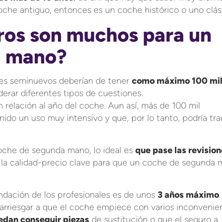
oche antiguo, entonces es un coche histórico o uno clás
ros son muchos para un
a mano?
es seminuevos deberían de tener
como máximo 100 mi
siderar diferentes tipos de cuestiones.
n relación al año del coche. Aun así, más de 100 mil
enido un uso muy intensivo y que, por lo tanto, podría tr
che de segunda mano, lo ideal es
que pase las revisio
e la calidad-precio clave para que un coche de segunda
ndación de los profesionales es de unos
3 años máximo
.
arriesgar a que el coche empiece con varios inconvenie
edan conseguir piezas
de sustitución o que el seguro a