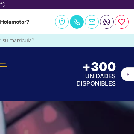
📦
 Holamotor?
 su matrícula?
»