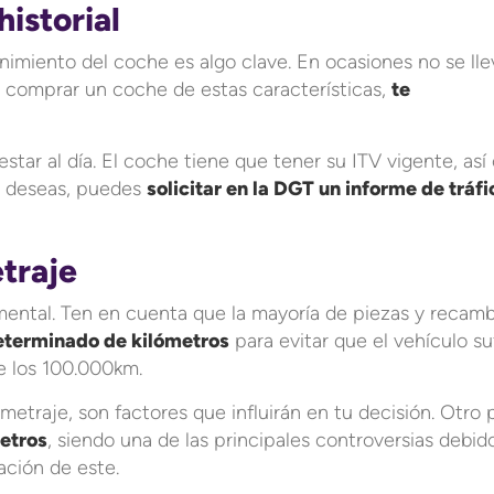
istorial
enimiento del coche es algo clave. En ocasiones no se lle
a comprar un coche de estas características,
te
star al día. El coche tiene que tener su ITV vigente, as
lo deseas, puedes
solicitar en la DGT un informe de tráfi
traje
ntal. Ten en cuenta que la mayoría de piezas y recamb
eterminado de kilómetros
para evitar que el vehículo su
de los 100.000km.
ometraje, son factores que influirán en tu decisión. Otro
etros
, siendo una de las principales controversias debid
ación de este.