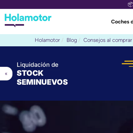

Coches 
Holamotor
Blog
Consejos al comprar
«