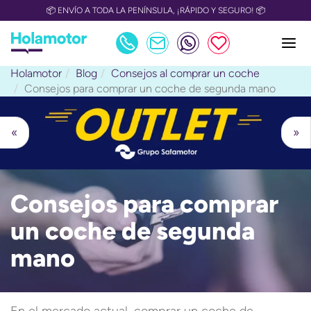
📦 ENVÍO A TODA LA PENÍNSULA, ¡RÁPIDO Y SEGURO! 📦
Holamotor
Blog
Consejos al comprar un coche
Consejos para comprar un coche de segunda mano
«
»
Consejos para comprar
un coche de segunda
mano
En el mercado actual, comprar un coche de