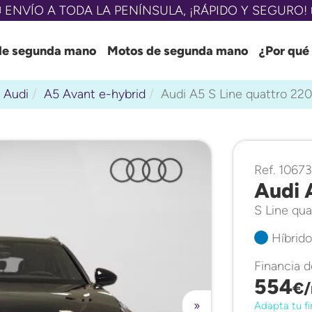
 ENVÍO A TODA LA PENÍNSULA, ¡RÁPIDO Y SEGURO! 
de segunda mano
Motos de segunda mano
¿Por qué
Audi
A5 Avant e-hybrid
Audi A5 S Line quattro 2
Ref. 1067
Audi 
S Line qu
Híbrido
Financia 
554
€/
»
Adapta tu fi