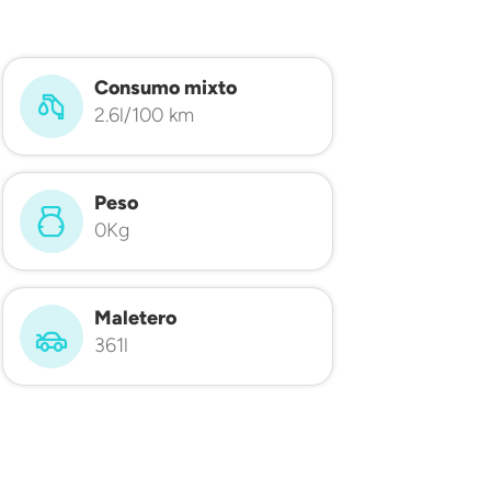
Consumo mixto
2.6l/100 km
Peso
0Kg
Maletero
361l