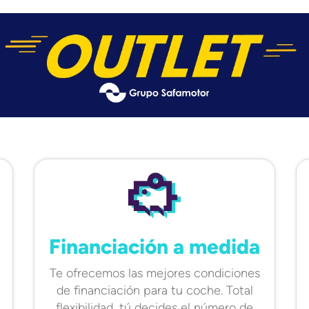
Financiación a medida
Te ofrecemos las mejores condiciones
de financiación para tu coche. Total
flexibilidad, tú decides el número de