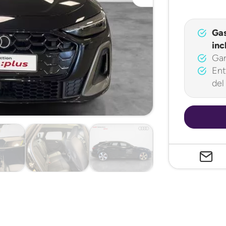
Ga
inc
Gar
Ent
del