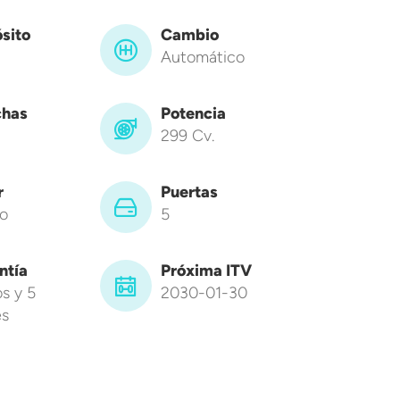
sito
Cambio
Automático
has
Potencia
299 Cv.
r
Puertas
o
5
ntía
Próxima ITV
s y 5
2030-01-30
s