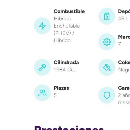
Combustible
Depó
Híbrido
46 l.
Enchufable
(PHEV) /
Marc
Híbrido
7
Cilindrada
Colo
1.984 Cc.
Negr
Plazas
Gara
5
2 año
mese
Prestaciones