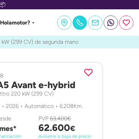
📦
 Holamotor?
20 kW (299 CV) de segunda mano
38
A5 Avant e-hybrid
attro 220 kW (299 CV)
 • 2026 • Automático • 6.208Km.
desde
PVP
63.400€
62.600
mes*
€
nanciación
Avísame si baja de precio