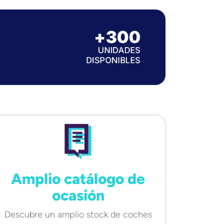
Amplio catálogo de
ocasión
Descubre un amplio stock de coches