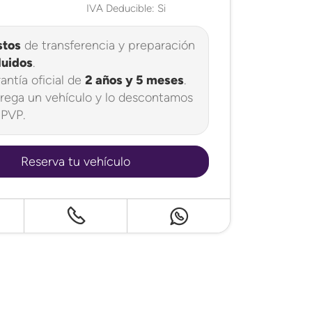
IVA Deducible: Si
stos
de transferencia y preparación
luidos
.
antía oficial de
2 años y 5 meses
.
rega un vehículo y lo descontamos
 PVP.
Reserva tu vehículo