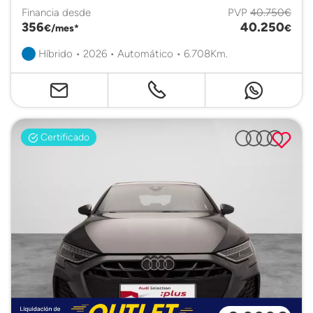
Financia desde
PVP
40.750€
356
40.250
€/mes*
€
Híbrido • 2026 • Automático • 6.708Km.
Certificado