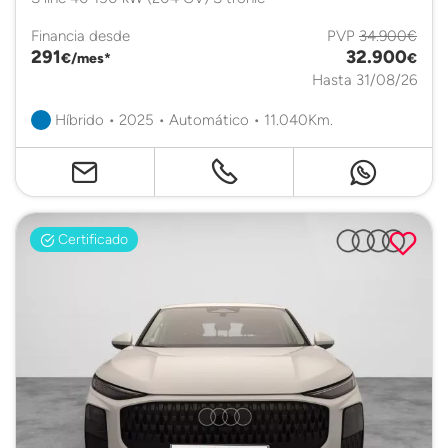
Financia desde
PVP
34.900€
291
32.900
€/mes*
€
Hasta 31/08/26
Híbrido • 2025 • Automático • 11.040Km.
Certificado