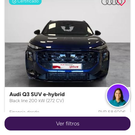
Certificado
Audi Q3 SUV e-hybrid
Black line 200 kW (272 CV)
Financia desde
PVP
58.600€
512
57.850
€/mes*
€
Ver filtros
Híbrido • 2025 • Automático • 6.300Km.