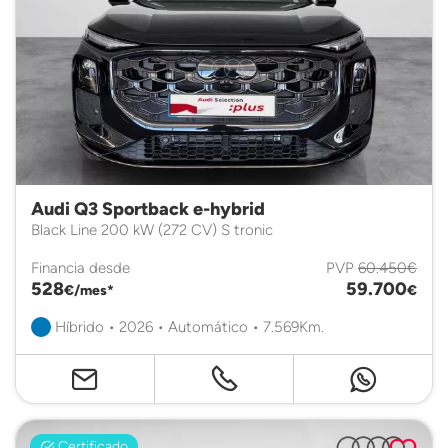
Audi Q3 Sportback e-hybrid
Black Line 200 kW (272 CV) S tronic
Financia desde
PVP
60.450€
528
59.700
€/mes*
€
Híbrido • 2026 • Automático • 7.569Km.
Certificado