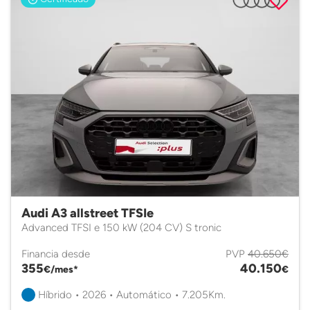
Audi A3 allstreet TFSIe
Advanced TFSI e 150 kW (204 CV) S tronic
Financia desde
PVP
40.650€
355
40.150
€/mes*
€
Híbrido • 2026 • Automático • 7.205Km.