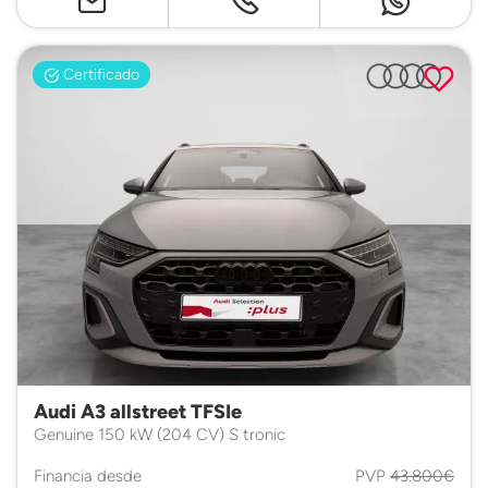
Certificado
Audi A3 allstreet TFSIe
Genuine 150 kW (204 CV) S tronic
Financia desde
PVP
43.800€