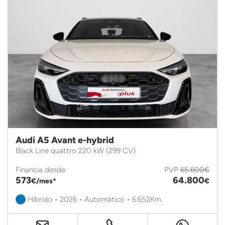
Audi A5 Avant e-hybrid
Black Line quattro 220 kW (299 CV)
Financia desde
PVP
65.600€
573
64.800
€/mes*
€
Híbrido • 2026 • Automático • 6.652Km.