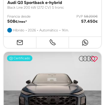
Audi Q3 Sportback e-hybrid
Black Line 200 kW (272 CV) S tronic
Financia desde
PVP
58.200€
508
57.450
€/mes*
€
Híbrido • 2026 • Automático • 1Km.
Certificado