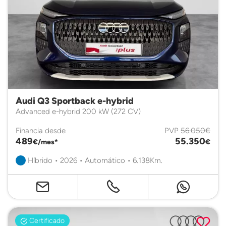
Audi Q3 Sportback e-hybrid
Advanced e-hybrid 200 kW (272 CV)
Financia desde
PVP
56.050€
489
55.350
€/mes*
€
Híbrido • 2026 • Automático • 6.138Km.
Certificado