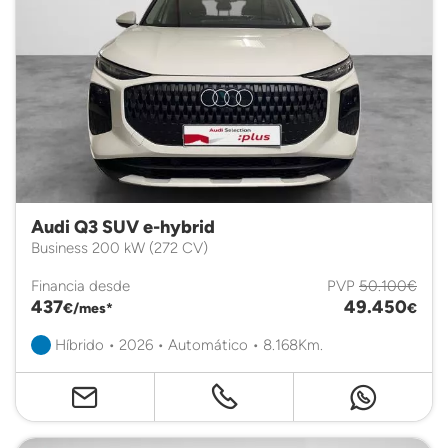
Audi Q3 SUV e-hybrid
Business 200 kW (272 CV)
Financia desde
PVP
50.100€
437
49.450
€/mes*
€
Híbrido • 2026 • Automático • 8.168Km.