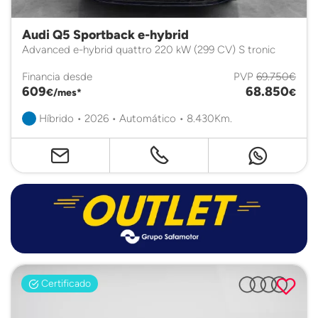
Audi Q5 Sportback e-hybrid
Advanced e-hybrid quattro 220 kW (299 CV) S tronic
Financia desde
PVP
69.750€
609
68.850
€/mes*
€
Híbrido • 2026 • Automático • 8.430Km.
Certificado