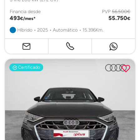
Financia desde
PVP
56.500€
493
55.750
€/mes*
€
Híbrido • 2025 • Automático • 15.396Km.
Certificado