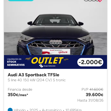
-2.000€
Audi A3 Sportback TFSIe
S line 40 150 kW (204 CV) S tronic
Financia desde
PVP
41.600€
350
39.600
€/mes*
€
Hasta 31/08/26
Híbrido • 2025 • Automático • 10.695Km.