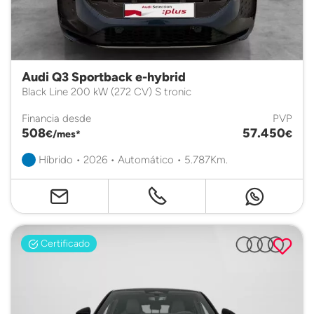
Audi Q3 Sportback e-hybrid
Black Line 200 kW (272 CV) S tronic
Financia desde
PVP
508
57.450
€/mes*
€
Híbrido • 2026 • Automático • 5.787Km.
Certificado