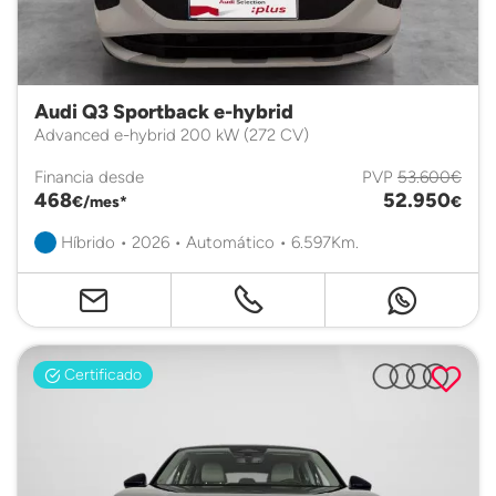
Audi Q3 Sportback e-hybrid
Advanced e-hybrid 200 kW (272 CV)
Financia desde
PVP
53.600€
468
52.950
€/mes*
€
Híbrido • 2026 • Automático • 6.597Km.
Certificado