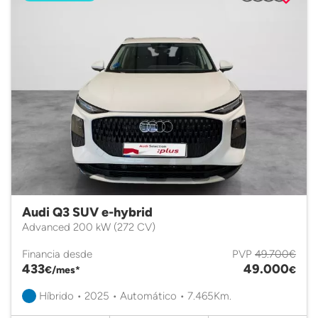
Audi Q3 SUV e-hybrid
Advanced 200 kW (272 CV)
Financia desde
PVP
49.700€
433
49.000
€/mes*
€
Híbrido • 2025 • Automático • 7.465Km.