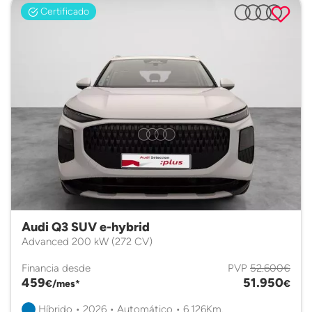
Certificado
Audi Q3 SUV e-hybrid
Advanced 200 kW (272 CV)
Financia desde
PVP
52.600€
459
51.950
€/mes*
€
Híbrido • 2026 • Automático • 6.126Km.