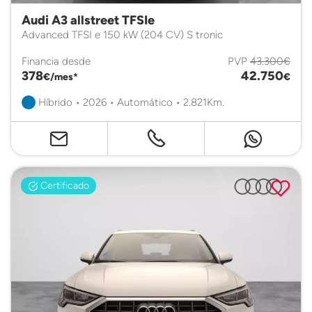
Audi A3 allstreet TFSIe
Advanced TFSI e 150 kW (204 CV) S tronic
Financia desde
PVP
43.300€
378
42.750
€/mes*
€
Híbrido • 2026 • Automático • 2.821Km.
Certificado