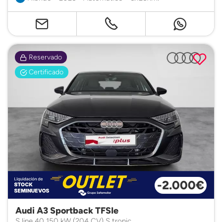
Reservado
Certificado
-2.000€
Audi A3 Sportback TFSIe
S line 40 150 kW (204 CV) S tronic