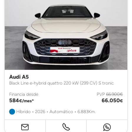
Audi A5
Black Line e-hybrid quattro 220 kW (299 CV) S tronic
Financia desde
PVP
66.900€
584
66.050
€/mes*
€
Híbrido • 2026 • Automático • 6.883Km.