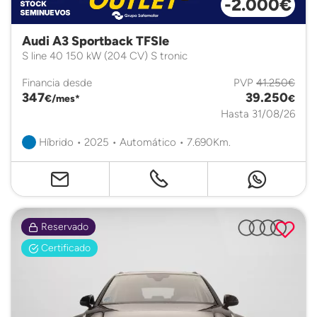
-2.000€
Audi A3 Sportback TFSIe
S line 40 150 kW (204 CV) S tronic
Financia desde
PVP
41.250€
347
39.250
€/mes*
€
Hasta 31/08/26
Híbrido • 2025 • Automático • 7.690Km.
Reservado
Certificado