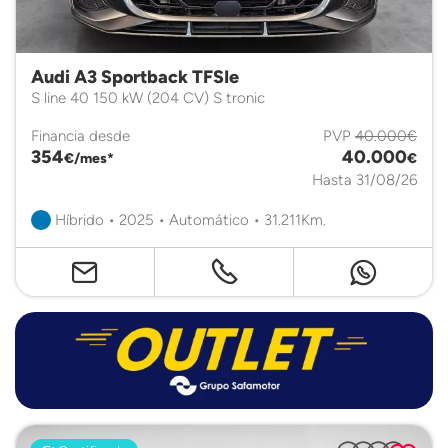
Audi A3 Sportback TFSIe
S line 40 150 kW (204 CV) S tronic
Financia desde
PVP
40.000€
354
40.000
€/mes*
€
Hasta 31/08/26
Híbrido • 2025 • Automático • 31.211Km.