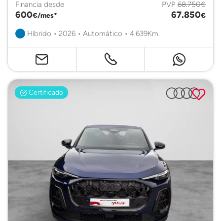
Financia desde
PVP
68.750€
600
67.850
€/mes*
€
Híbrido • 2026 • Automático • 4.639Km.
Certificado