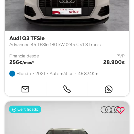
Audi Q3 TFSIe
Advanced 45 TFSIe 180 kW (245 CV) S tronic
Financia desde
PVP
256
28.900
€/mes*
€
Híbrido • 2021 • Automático • 46.824Km.
Certificado