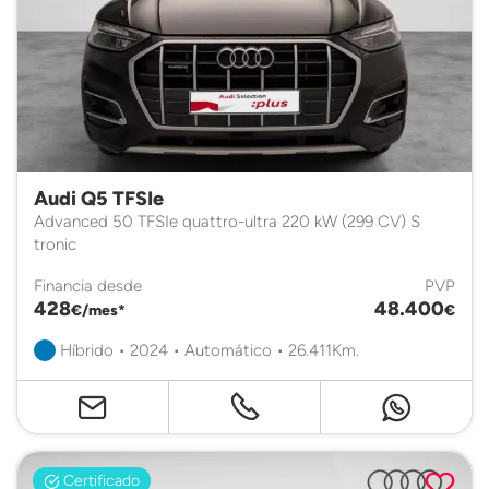
Audi Q5 TFSIe
Advanced 50 TFSIe quattro-ultra 220 kW (299 CV) S
tronic
Financia desde
PVP
428
48.400
€/mes*
€
Híbrido • 2024 • Automático • 26.411Km.
Certificado