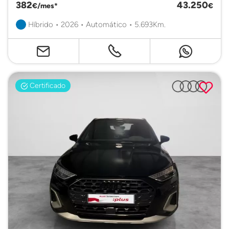
382
43.250
€/mes*
€
Híbrido • 2026 • Automático • 5.693Km.
Certificado