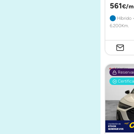
561
€/m
Híbrido 
6.200Km.
Reserva
Certific