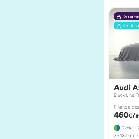
Reserva
Certific
Audi A
Black Line 
Financia de
460
€/m
Diésel •
25.187Km. 