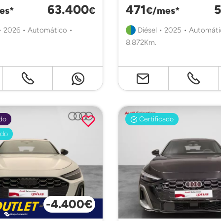
63.400
471
5
es*
€
€/mes*
• 2026 • Automático •
Diésel • 2025 • Automáti
8.872Km.
do
Certificado
ado
-4.400€