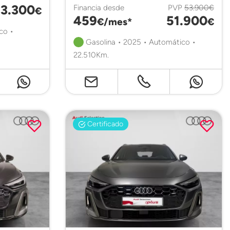
3.300
Financia desde
PVP
53.900€
€
459
51.900
€/mes*
€
co •
Gasolina • 2025 • Automático •
22.510Km.
Certificado