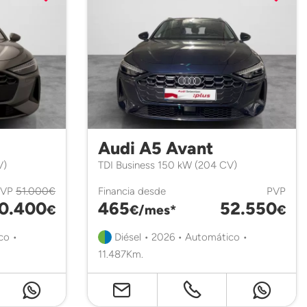
Audi A5 Avant
V)
TDI Business 150 kW (204 CV)
PVP
51.000€
Financia desde
PVP
0.400
465
52.550
€
€/mes*
€
co •
Diésel • 2026 • Automático •
11.487Km.