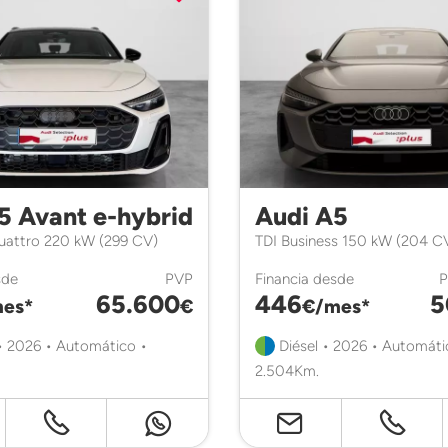
5 Avant e-hybrid
Audi A5
quattro 220 kW (299 CV)
TDI Business 150 kW (204 C
sde
PVP
Financia desde
65.600
446
5
es*
€
€/mes*
• 2026 • Automático •
Diésel • 2026 • Automáti
2.504Km.