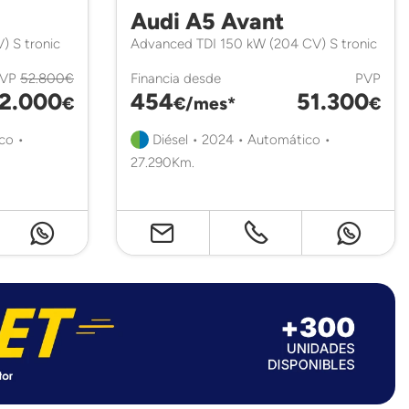
Audi A5 Avant
) S tronic
Advanced TDI 150 kW (204 CV) S tronic
PVP
52.800€
Financia desde
PVP
2.000
454
51.300
€
€/mes*
€
co •
Diésel • 2024 • Automático •
27.290Km.