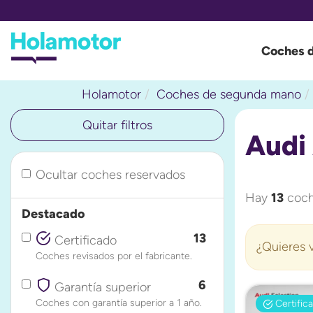
Coches 
Holamotor
Coches de segunda mano
Quitar filtros
Audi
Ocultar coches reservados
Hay
13
coch
Destacado
13
Certificado
¿Quieres v
Coches revisados por el fabricante.
6
Garantía superior
Coches con garantía superior a 1 año.
Certific