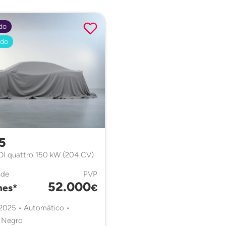
do
ado
5
TDI quattro 150 kW (204 CV)
sde
PVP
52.000
es*
€
 2025 • Automático •
• Negro