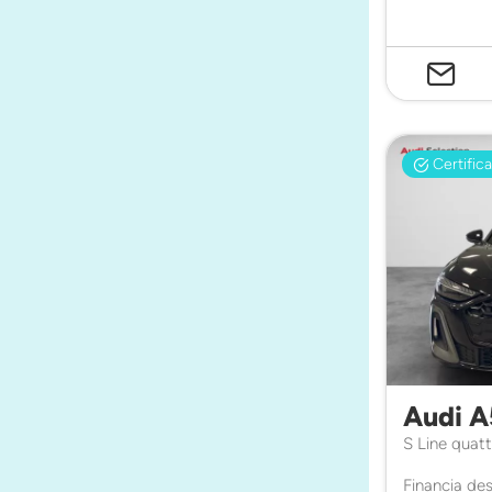
Certific
Audi A
S Line quat
Financia de