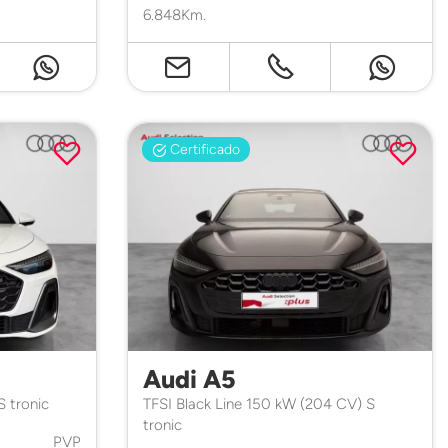
6.848Km.
Certificado
Audi A5
S tronic
TFSI Black Line 150 kW (204 CV) S
tronic
PVP