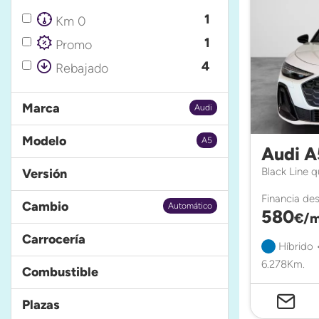
1
Km 0
1
Promo
4
Rebajado
Marca
Audi
Modelo
A5
Audi A
Black Line 
Versión
Financia de
Cambio
Automático
580
€/m
Carrocería
Híbrido 
6.278Km.
Combustible
Plazas