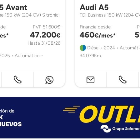
5 Avant
Audi A5
ine 150 kW (204 CV) S tronic
TDI Business 150 kW (204 CV
sde
PVP
51.600€
Financia desde
47.200
460
5
es*
€
€/mes*
Hasta 31/08/26
Diésel • 2024 • Automáti
 2025 • Automático •
34.079Km.