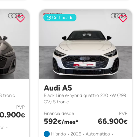
Certificado
Audi A5
S tronic
Black Line e-hybrid quattro 220 kW (299
CV) S tronic
PVP
0.900
Financia desde
PVP
€
592
66.900
€/mes*
€
co •
Híbrido • 2026 • Automático •