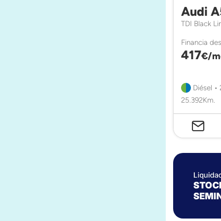
Audi A
TDI Black L
Financia de
417
€/m
Diésel •
25.392Km.