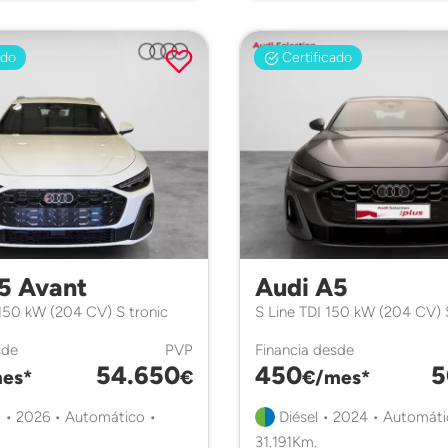
ado
Certificado
5 Avant
Audi A5
 150 kW (204 CV) S tronic
S Line TDI 150 kW (204 CV) 
sde
PVP
Financia desde
54.650
450
5
es*
€
€/mes*
 • 2026 • Automático •
Diésel • 2024 • Automáti
31.191Km.