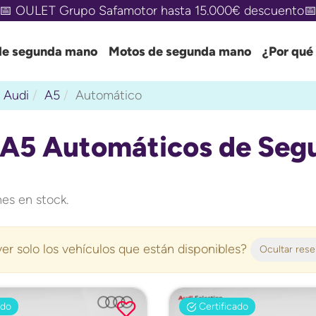
🚗 MÁS DE 800 COCHES CON MENOS DE 3 AÑOS 🚗
de segunda mano
Motos de segunda mano
¿Por qué
Audi
A5
Automático
 A5 Automáticos de Seg
es en stock.
er solo los vehículos que están disponibles?
Ocultar res
ado
Certificado