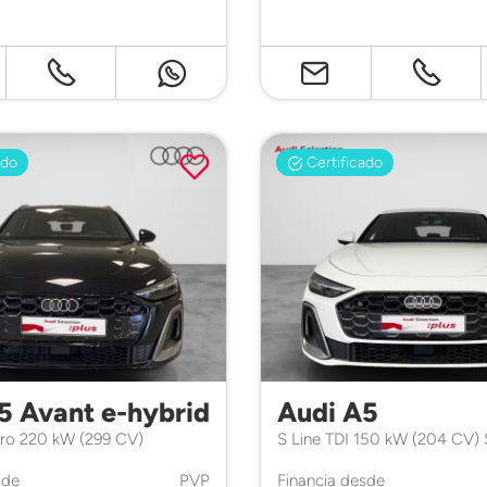
ado
Certificado
5 Avant e-hybrid
Audi A5
tro 220 kW (299 CV)
S Line TDI 150 kW (204 CV) 
sde
PVP
Financia desde