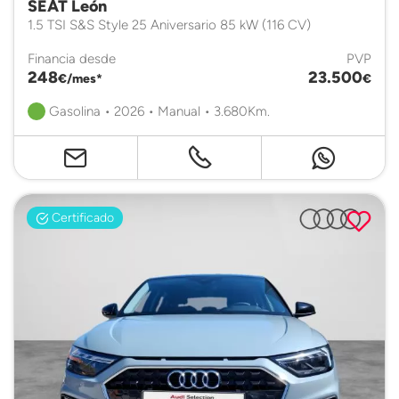
SEAT León
1.5 TSI S&S Style 25 Aniversario 85 kW (116 CV)
Financia desde
PVP
248
23.500
€/mes*
€
Gasolina • 2026 • Manual • 3.680Km.
Certificado