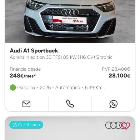
Audi A1 Sportback
Adrenalin edition 30 TFSI 85 kW (116 CV) S tronic
Financia desde
PVP
28.400€
248
28.100
€/mes*
€
Gasolina • 2026 • Automático • 6.491Km.
Certificado