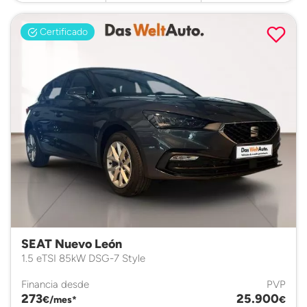
Certificado
SEAT Nuevo León
1.5 eTSI 85kW DSG-7 Style
Financia desde
PVP
273
25.900
€/mes*
€