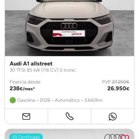
Audi A1 allstreet
30 TFSI 85 kW (116 CV) S tronic
Financia desde
PVP
27.250€
238
26.950
€/mes*
€
Gasolina • 2026 • Automático • 3.642Km.
Certificado