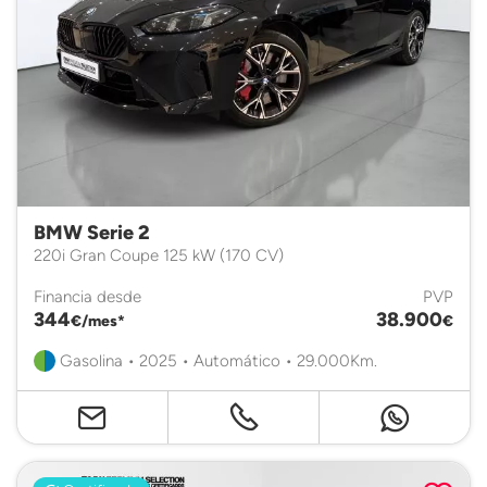
BMW Serie 2
220i Gran Coupe 125 kW (170 CV)
Financia desde
PVP
344
38.900
€/mes*
€
Gasolina • 2025 • Automático • 29.000Km.