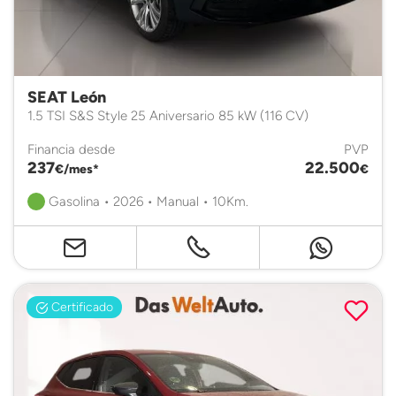
SEAT León
1.5 TSI S&S Style 25 Aniversario 85 kW (116 CV)
Financia desde
PVP
237
22.500
€/mes*
€
Gasolina • 2026 • Manual • 10Km.
Certificado