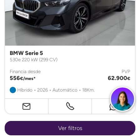
BMW Serie 5
530e 220 kW (299 CV)
Financia desde
PVP
556
62.900
€/mes*
€
Híbrido • 2026 • Automático • 18Km.
Certificado
Ver filtros