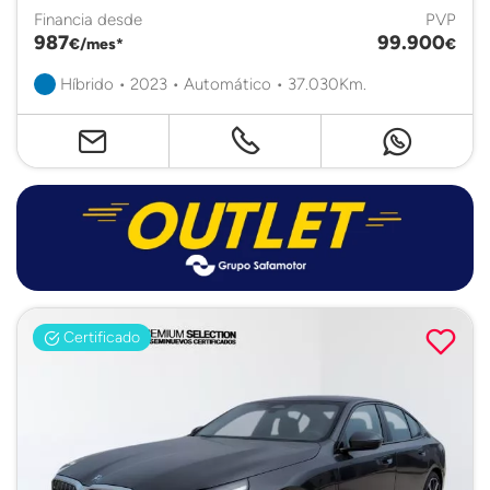
Financia desde
PVP
987
99.900
€/mes*
€
Híbrido • 2023 • Automático • 37.030Km.
Certificado