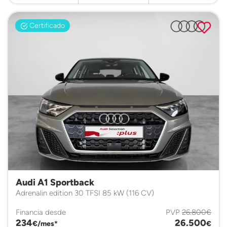
Certificado
Audi A1 Sportback
Adrenalin edition 30 TFSI 85 kW (116 CV)
Financia desde
PVP
26.800€
234
26.500
€/mes*
€