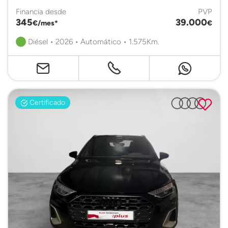
Financia desde
PVP
345
39.000
€/mes*
€
Diésel • 2026 • Automático • 1.575Km.
Certificado