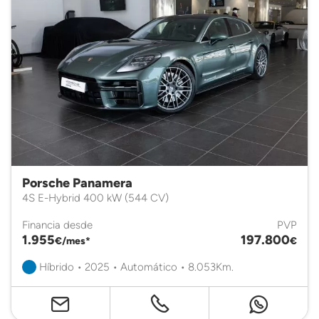
Porsche Panamera
4S E-Hybrid 400 kW (544 CV)
Financia desde
PVP
1.955
197.800
€/mes*
€
Híbrido • 2025 • Automático • 8.053Km.