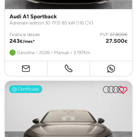
Audi A1 Sportback
Adrenalin edition 30 TFSI 85 kW (116 CV)
Financia desde
PVP
27.800€
243
27.500
€/mes*
€
Gasolina • 2026 • Manual • 3.197Km.
Certificado