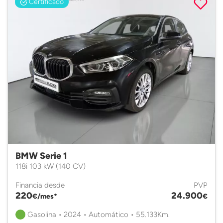
Certificado
BMW Serie 1
118i 103 kW (140 CV)
Financia desde
PVP
220
24.900
€/mes*
€
Gasolina • 2024 • Automático • 55.133Km.