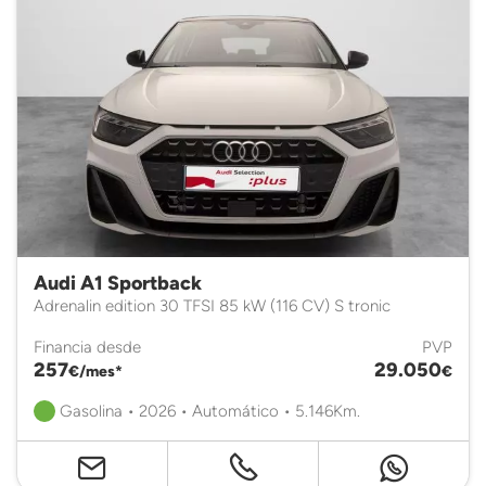
Audi A1 Sportback
Adrenalin edition 30 TFSI 85 kW (116 CV) S tronic
Financia desde
PVP
257
29.050
€/mes*
€
Gasolina • 2026 • Automático • 5.146Km.