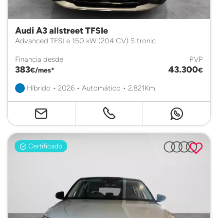
Audi A3 allstreet TFSIe
Advanced TFSI e 150 kW (204 CV) S tronic
Financia desde
PVP
383
43.300
€/mes*
€
Híbrido • 2026 • Automático • 2.821Km.
Certificado