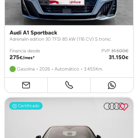
Audi A1 Sportback
Adrenalin edition 30 TFSI 85 kW (116 CV) S tronic
Financia desde
PVP
31.500€
275
31.150
€/mes*
€
Gasolina • 2026 • Automático • 3.455Km.
Certificado