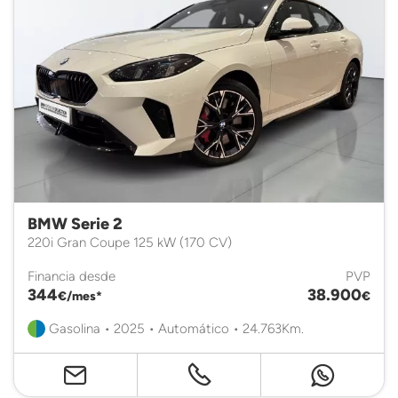
BMW Serie 2
220i Gran Coupe 125 kW (170 CV)
Financia desde
PVP
344
38.900
€/mes*
€
Gasolina • 2025 • Automático • 24.763Km.