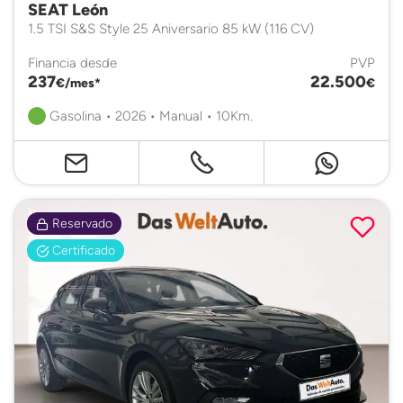
SEAT León
1.5 TSI S&S Style 25 Aniversario 85 kW (116 CV)
Financia desde
PVP
237
22.500
€/mes*
€
Gasolina • 2026 • Manual • 10Km.
Reservado
Certificado