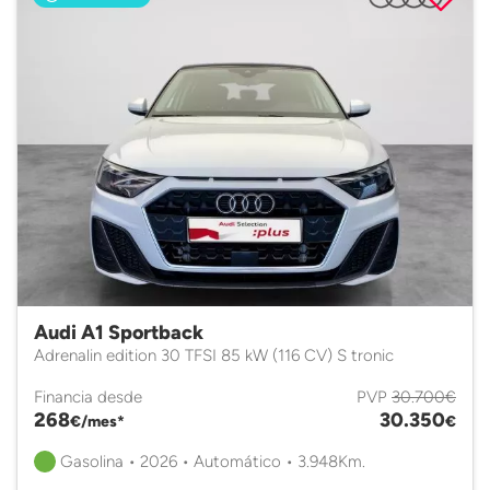
Audi A1 Sportback
Adrenalin edition 30 TFSI 85 kW (116 CV) S tronic
Financia desde
PVP
30.700€
268
30.350
€/mes*
€
Gasolina • 2026 • Automático • 3.948Km.