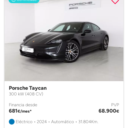
Porsche Taycan
300 kW (408 CV)
Financia desde
PVP
681
68.900
€/mes*
€
Eléctrico • 2024 • Automático • 31.804Km.