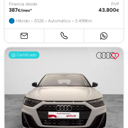
Financia desde
PVP
387
43.800
€/mes*
€
Híbrido • 2026 • Automático • 5.499Km.
Certificado