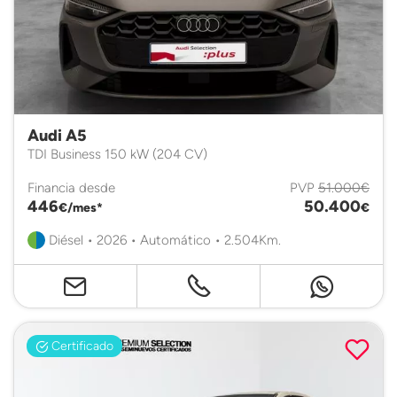
Audi A5
TDI Business 150 kW (204 CV)
Financia desde
PVP
51.000€
446
50.400
€/mes*
€
Diésel • 2026 • Automático • 2.504Km.
Certificado