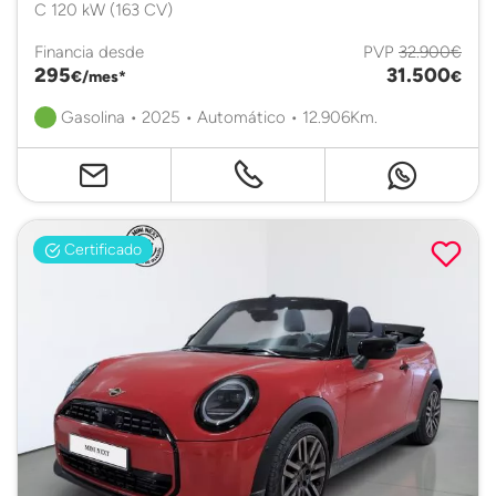
C 120 kW (163 CV)
Financia desde
PVP
32.900€
295
31.500
€/mes*
€
Gasolina • 2025 • Automático • 12.906Km.
Certificado