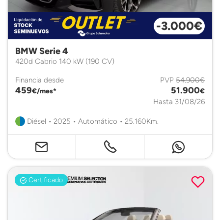
-3.000€
BMW Serie 4
420d Cabrio 140 kW (190 CV)
Financia desde
PVP
54.900€
459
51.900
€/mes*
€
Hasta 31/08/26
Diésel • 2025 • Automático • 25.160Km.
Certificado