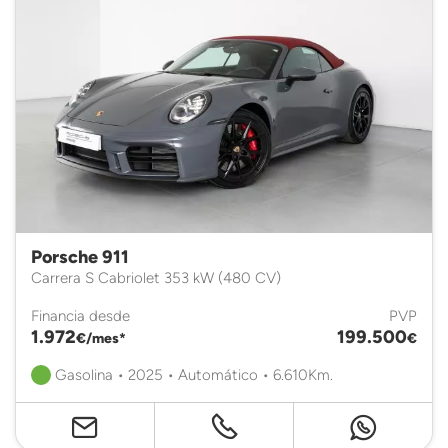
Porsche 911
Carrera S Cabriolet 353 kW (480 CV)
Financia desde
PVP
1.972
199.500
€/mes*
€
Gasolina • 2025 • Automático • 6.610Km.