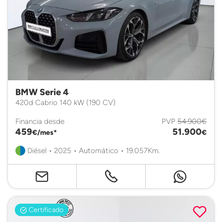
BMW Serie 4
420d Cabrio 140 kW (190 CV)
Financia desde
PVP
54.900€
459
51.900
€/mes*
€
Diésel • 2025 • Automático • 19.057Km.
Certificado