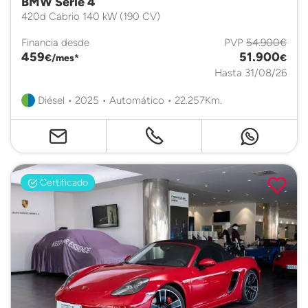
BMW Serie 4
420d Cabrio 140 kW (190 CV)
Financia desde
PVP
54.900€
459
51.900
€/mes*
€
Hasta 31/08/26
Diésel • 2025 • Automático • 22.257Km.
Certificado