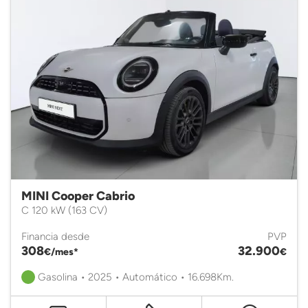
MINI Cooper Cabrio
C 120 kW (163 CV)
Financia desde
PVP
308
32.900
€/mes*
€
Gasolina • 2025 • Automático • 16.698Km.