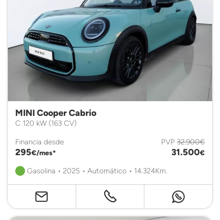
MINI Cooper Cabrio
C 120 kW (163 CV)
Financia desde
PVP
32.900€
295
31.500
€/mes*
€
Gasolina • 2025 • Automático • 14.324Km.