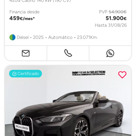
420d Cabrio 140 kW (190 CV)
Financia desde
PVP
54.900€
459
51.900
€/mes*
€
Hasta 31/08/26
Diésel • 2025 • Automático • 23.071Km.
Certificado