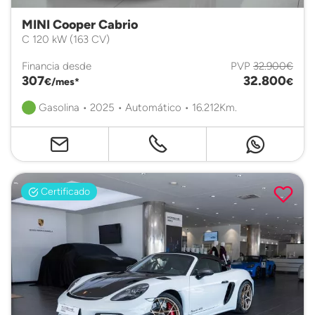
MINI Cooper Cabrio
C 120 kW (163 CV)
Financia desde
PVP
32.900€
307
32.800
€/mes*
€
Gasolina • 2025 • Automático • 16.212Km.
Certificado