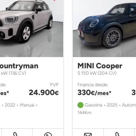
Countryman
MINI Cooper
 kW (136 CV)
S 150 kW (204 CV)
sde
PVP
Financia desde
24.900
330
3
es*
€
€/mes*
 • 2022 • Manual •
Gasolina • 2025 • Autom
144Km.