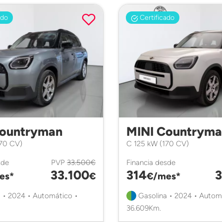
ado
Certificado
Countryman
MINI Countrym
170 CV)
C 125 kW (170 CV)
sde
PVP
33.500€
Financia desde
33.100
314
3
es*
€
€/mes*
 • 2024 • Automático •
Gasolina • 2024 • Autom
36.609Km.