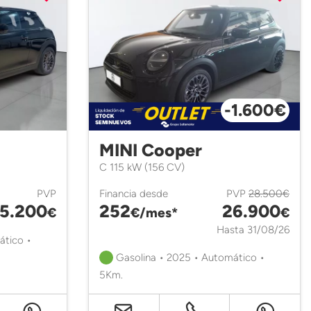
-1.600€
MINI Cooper
C 115 kW (156 CV)
PVP
Financia desde
PVP
28.500€
5.200
252
26.900
€
€/mes*
€
Hasta 31/08/26
ático •
Gasolina • 2025 • Automático •
5Km.