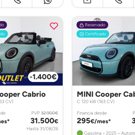
do
Reservado
ado
Certificado
-1.400€
ooper Cabrio
MINI Cooper Ca
63 CV)
C 120 kW (163 CV)
sde
PVP
32.900€
Financia desde
31.500
295
es*
€
€/mes*
Hasta 31/08/26
Gasolina • 2025 • Autom