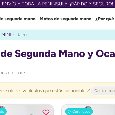
 ENVÍO A TODA LA PENÍNSULA, ¡RÁPIDO Y SEGURO! 
de segunda mano
Motos de segunda mano
¿Por qué
MINI
Jaén
 de Segunda Mano y Oca
es en stock.
er solo los vehículos que están disponibles?
Ocultar res
ado
Certificado