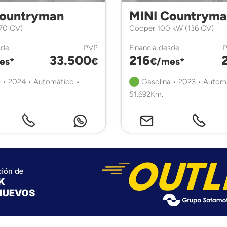
Countryman
MINI Countrym
170 CV)
Cooper 100 kW (136 CV)
sde
PVP
Financia desde
33.500
216
es*
€
€/mes*
 • 2024 • Automático •
Gasolina • 2023 • Autom
51.692Km.