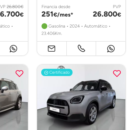
PVP
26.800€
Financia desde
PVP
6.700
251
26.800
€
€/mes*
€
ático •
Gasolina • 2024 • Automático •
23.406Km.
Certificado