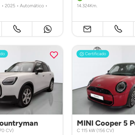
 • 2025 • Automático •
14.324Km.
ado
Certificado
Countryman
MINI Cooper 5 P
170 CV)
C 115 kW (156 CV)