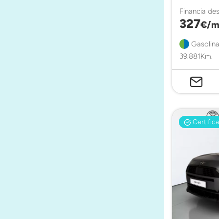
Financia de
327
€/m
Gasolina
39.881Km.
Certific