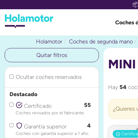

Coches 
Holamotor
Coches de segunda mano
Quitar filtros
MINI
Ocultar coches reservados
Hay
54
coch
Destacado
55
Certificado
¿Quieres v
Coches revisados por el fabricante.
4
Garantía superior
Coches con garantía superior a 1 año.
Certific