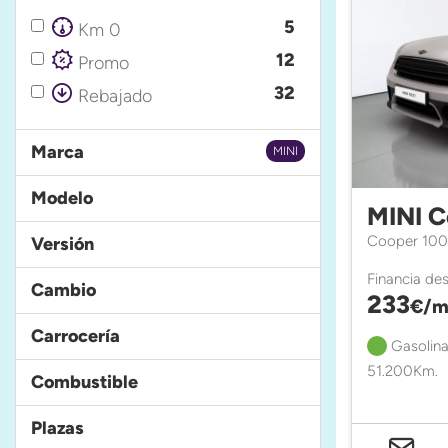
5
Km 0
12
Promo
32
Rebajado
Marca
MINI
Modelo
MINI 
Cooper 100
Versión
Financia de
Cambio
233
€/m
Carrocería
Gasolina
51.200Km.
Combustible
Plazas