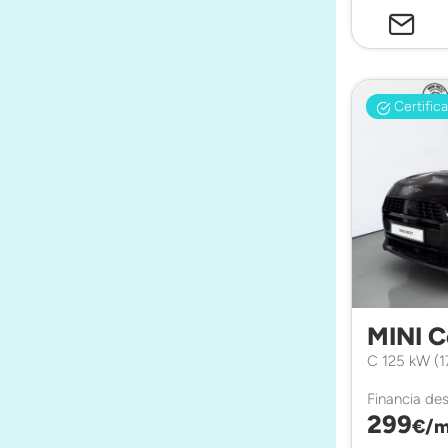
Certific
MINI 
C 125 kW (
Financia de
299
€/m