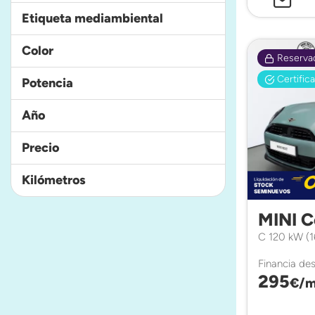
Etiqueta mediambiental
Color
Reserva
Certific
Potencia
Año
Precio
Kilómetros
MINI C
C 120 kW (1
Financia de
295
€/m