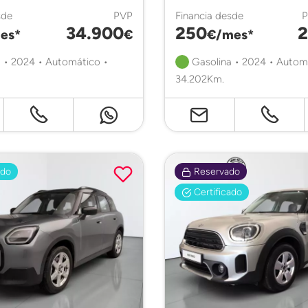
sde
PVP
Financia desde
34.900
250
2
es*
€
€/mes*
 • 2024 • Automático •
Gasolina • 2024 • Autom
34.202Km.
ado
Reservado
Certificado