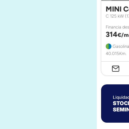
MINI 
C 125 kW (
Financia de
314
€/m
Gasolina
40.015Km.