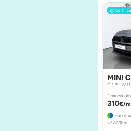
Certific
MINI 
C 125 kW (
Financia de
310
€/m
Gasolina
47.803Km.