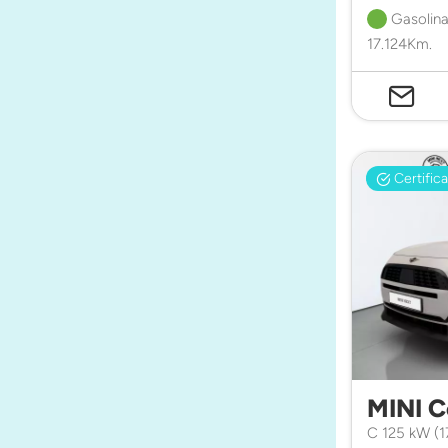
Gasolina
17.124Km.
Certific
MINI 
C 125 kW (