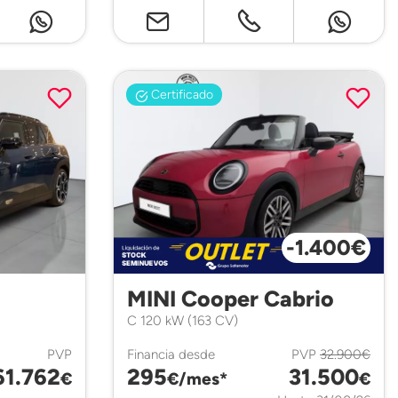
Certificado
-1.400€
MINI Cooper Cabrio
C 120 kW (163 CV)
PVP
Financia desde
PVP
32.900€
61.762
295
31.500
€
€/mes*
€