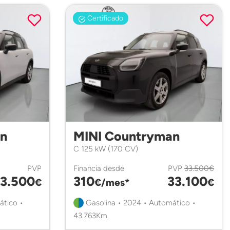
Certificado
an
MINI Countryman
C 125 kW (170 CV)
PVP
Financia desde
PVP
33.500€
3.500
310
33.100
€
€/mes*
€
ático •
Gasolina • 2024 • Automático •
43.763Km.