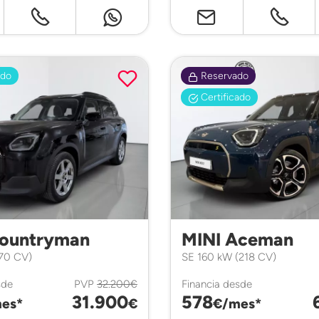
ado
Reservado
Certificado
Countryman
MINI Aceman
170 CV)
SE 160 kW (218 CV)
sde
PVP
32.200€
Financia desde
31.900
578
es*
€
€/mes*