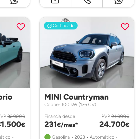
Certificado
brio
MINI Countryman
Cooper 100 kW (136 CV)
PVP
32.900€
Financia desde
PVP
24.900€
31.500
231
24.700
€
€/mes*
€
ático •
Gasolina • 2023 • Automático •