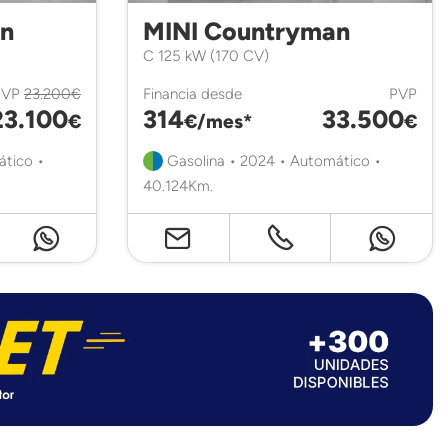
an
MINI Countryman
C 125 kW (170 CV)
PVP
23.200€
Financia desde
PVP
23.100
314
33.500
€
€/mes*
€
ático •
Gasolina • 2024 • Automático •
40.124Km.