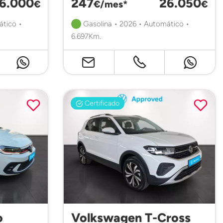
6.000
247
26.050
€
€/mes*
€
ático •
Gasolina • 2026 • Automático •
6.697Km.
Certificado
o
Volkswagen T-Cross