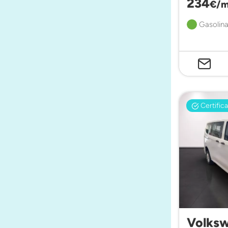
234
€/m
Gasolina
Certific
Volksw