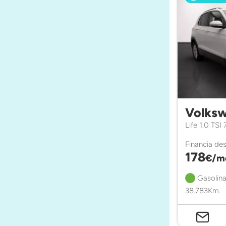
Volksw
Life 1.0 TSI
Financia de
178
€/m
Gasolina
38.783Km.