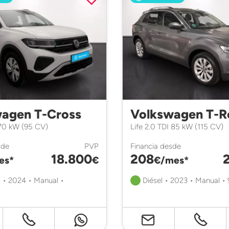
agen T-Cross
Volkswagen T-R
 70 kW (95 CV)
Life 2.0 TDI 85 kW (115 CV)
sde
PVP
Financia desde
18.800
208
es*
€
€/mes*
 • 2024 • Manual •
Diésel • 2023 • Manual •