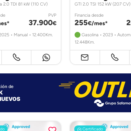
ta 2.0 TDI 81 kW (110 CV)
GTI 2.0 TSI 152 kW (207 CV
sde
PVP
Financia desde
37.900
255
2
es*
€
€/mes*
 2025 • Manual • 12.400Km.
Gasolina • 2023 • Autom
12.448Km.
ado
Certificado