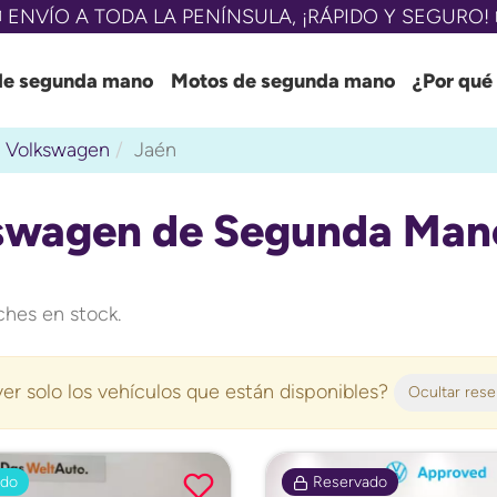
 ENVÍO A TODA LA PENÍNSULA, ¡RÁPIDO Y SEGURO! 
de segunda mano
Motos de segunda mano
¿Por qué
Volkswagen
Jaén
swagen de Segunda Mano
hes en stock.
er solo los vehículos que están disponibles?
Ocultar res
ado
Reservado