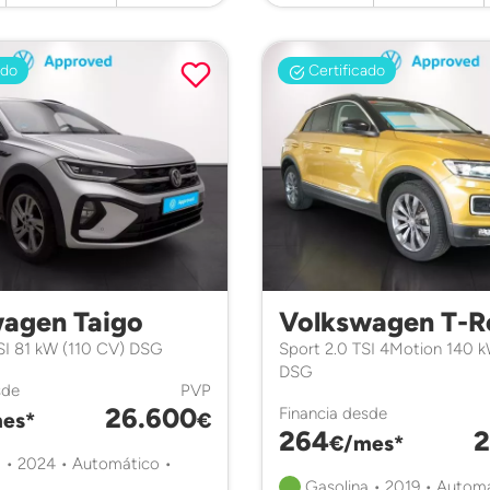
ado
Certificado
agen Taigo
Volkswagen T-R
TSI 81 kW (110 CV) DSG
Sport 2.0 TSI 4Motion 140 
DSG
sde
PVP
26.600
Financia desde
es*
€
264
2
€/mes*
 • 2024 • Automático •
Gasolina • 2019 • Automá