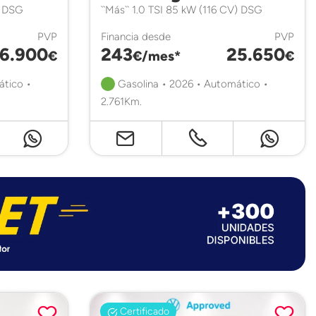
) DSG
``Más`` 1.0 TSI 85 kW (116 CV) DSG
PVP
Financia desde
PVP
6.900
243
25.650
€
€/mes*
€
ático •
Gasolina • 2026 • Automático •
2.761Km.
Certificado