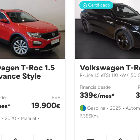
Certificado
agen T-Roc 1.5
Volkswagen T-R
vance Style
R-Line 1.5 eTSI 110 kW (150
Financia desde
339
3
€/mes*
sde
PVP
19.900
es*
€
Gasolina • 2025 • Autom
7.356Km.
 • 2020 • Manual •