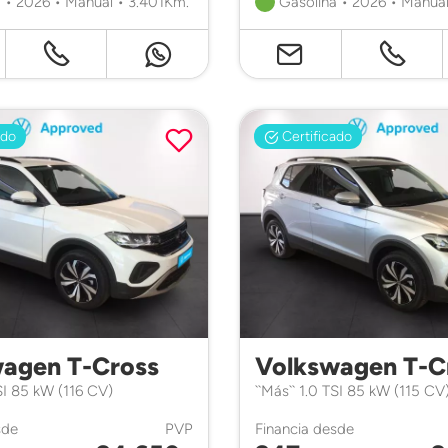
 • 2026 • Manual • 3.401Km.
Gasolina • 2026 • Manual
ado
Certificado
agen T-Cross
Volkswagen T-C
TSI 85 kW (116 CV)
``Más`` 1.0 TSI 85 kW (115 C
sde
PVP
Financia desde