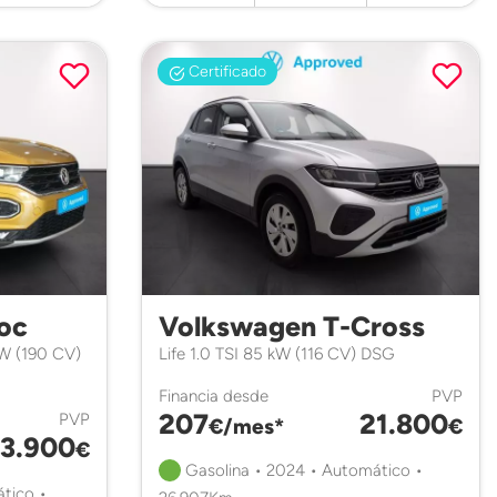
Certificado
oc
Volkswagen T-Cross
kW (190 CV)
Life 1.0 TSI 85 kW (116 CV) DSG
Financia desde
PVP
207
21.800
PVP
€/mes*
€
3.900
€
Gasolina • 2024 • Automático •
tico •