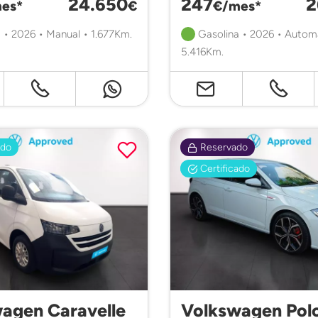
24.650
247
2
es*
€
€/mes*
 • 2026 • Manual • 1.677Km.
Gasolina • 2026 • Autom
5.416Km.
ado
Reservado
Certificado
agen Caravelle
Volkswagen Pol