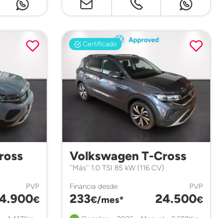
Certificado
ross
Volkswagen T-Cross
)
``Más`` 1.0 TSI 85 kW (116 CV)
PVP
Financia desde
PVP
4.900
233
24.500
€
€/mes*
€