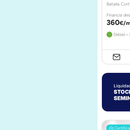
Batalla Cor
Financia de
360
€/m
Diésel •
Certific