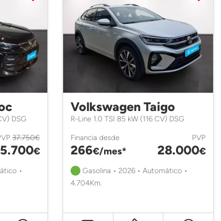
oc
Volkswagen Taigo
 CV) DSG
R-Line 1.0 TSI 85 kW (116 CV) DSG
PVP
37.750€
Financia desde
PVP
5.700
266
28.000
€
€/mes*
€
ático •
Gasolina • 2026 • Automático •
4.704Km.