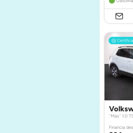
Gasolina
Certific
Volksw
``Más`` 1.0 
Financia de