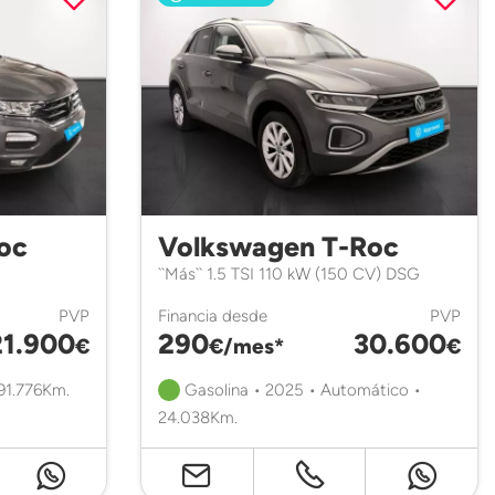
oc
Volkswagen T-Roc
``Más`` 1.5 TSI 110 kW (150 CV) DSG
PVP
Financia desde
PVP
21.900
290
30.600
€
€/mes*
€
 91.776Km.
Gasolina • 2025 • Automático •
24.038Km.