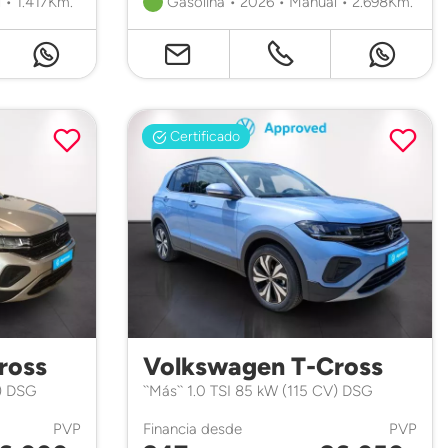
 • 1.417Km.
Gasolina • 2026 • Manual • 2.698Km.
Certificado
ross
Volkswagen T-Cross
V) DSG
``Más`` 1.0 TSI 85 kW (115 CV) DSG
PVP
Financia desde
PVP