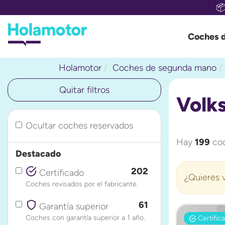

Coches 
Holamotor
Coches de segunda mano
Quitar filtros
Volk
Ocultar coches reservados
Hay
199
coc
Destacado
202
Certificado
¿Quieres v
Coches revisados por el fabricante.
61
Garantía superior
Coches con garantía superior a 1 año.
Certific