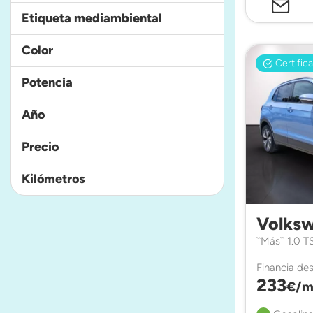
Etiqueta mediambiental
Color
Certific
Potencia
Año
Precio
Kilómetros
Volksw
``Más`` 1.0 
Financia de
233
€/m