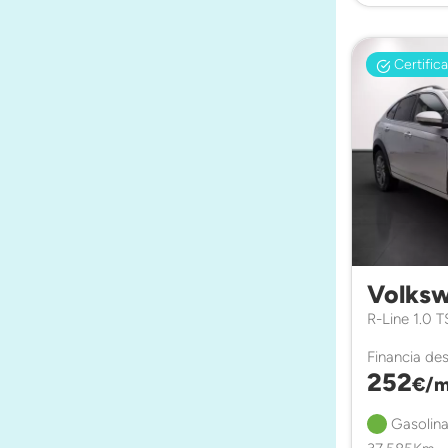
Certific
Volksw
R-Line 1.0 
Financia de
252
€/m
Gasolina