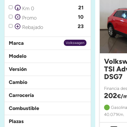
21
Km 0
10
Promo
23
Rebajado
Marca
Volkswagen
Modelo
Volksw
TSI Ad
Versión
DSG7
Cambio
Financia de
202
Carrocería
€/m
Gasolina
Combustible
40.071Km.
Plazas