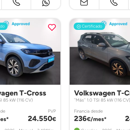
ado
Certificado
agen T-Cross
Volkswagen T-C
TSI 85 kW (116 CV)
``Más`` 1.0 TSI 85 kW (116 CV
sde
PVP
Financia desde
24.550
236
2
es*
€
€/mes*