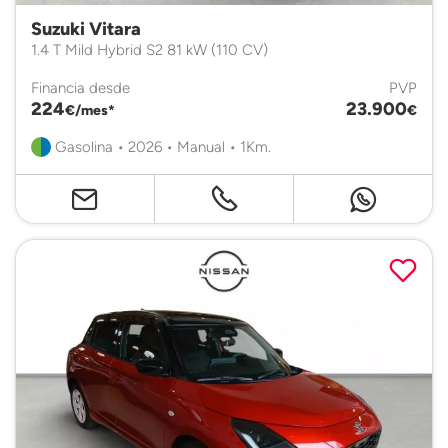
Suzuki Vitara
1.4 T Mild Hybrid S2 81 kW (110 CV)
Financia desde
PVP
224
23.900
€/mes*
€
Gasolina • 2026 • Manual • 1Km.