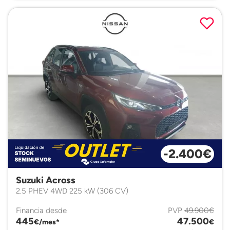
-2.400€
Suzuki Across
2.5 PHEV 4WD 225 kW (306 CV)
Financia desde
PVP
49.900€
445
47.500
€/mes*
€