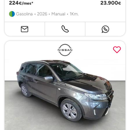
224
23.900
€/mes*
€
Gasolina • 2026 • Manual • 1Km.