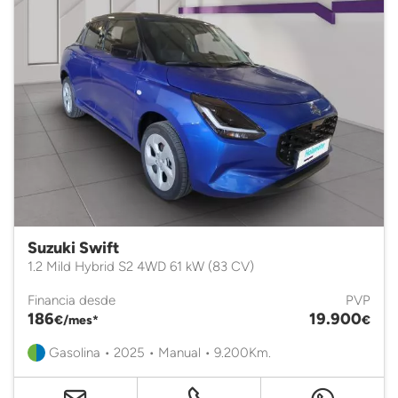
Suzuki Swift
1.2 Mild Hybrid S2 4WD 61 kW (83 CV)
Financia desde
PVP
186
19.900
€/mes*
€
Gasolina • 2025 • Manual • 9.200Km.