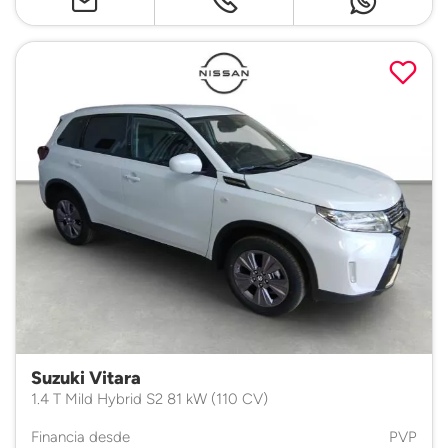
Suzuki Vitara
1.4 T Mild Hybrid S2 81 kW (110 CV)
Financia desde
PVP