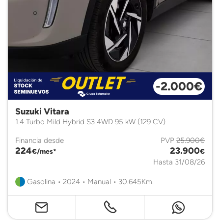
-2.000€
Suzuki Vitara
1.4 Turbo Mild Hybrid S3 4WD 95 kW (129 CV)
Financia desde
PVP
25.900€
224
23.900
€/mes*
€
Hasta 31/08/26
Gasolina • 2024 • Manual • 30.645Km.