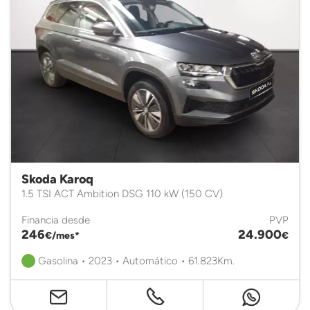
Skoda Karoq
1.5 TSI ACT Ambition DSG 110 kW (150 CV)
Financia desde
PVP
246
24.900
€/mes*
€
Gasolina • 2023 • Automático • 61.823Km.