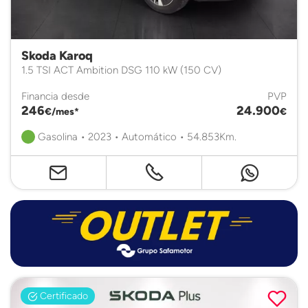
Skoda Karoq
1.5 TSI ACT Ambition DSG 110 kW (150 CV)
Financia desde
PVP
246
24.900
€/mes*
€
Gasolina • 2023 • Automático • 54.853Km.
Certificado