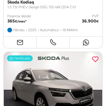
Skoda Kodiaq
1.5 TSI PHEV Design DSG 150 kW (204 CV)
Financia desde
PVP
365
36.900
€/mes*
€
Híbrido • 2025 • Automático • 19.494Km.
Certificado