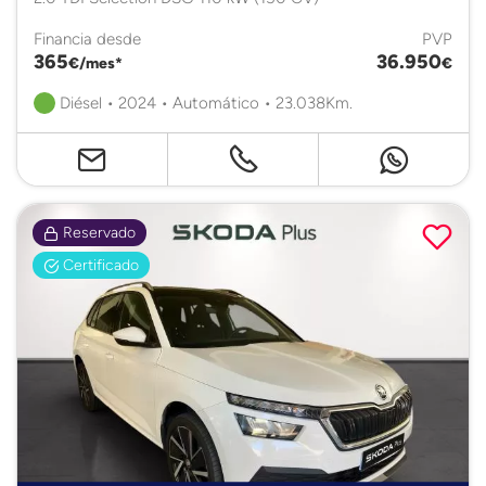
Financia desde
PVP
365
36.950
€/mes*
€
Diésel • 2024 • Automático • 23.038Km.
Reservado
Certificado