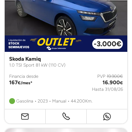
-3.000€
Skoda Kamiq
1.0 TSI Sport 81 kW (110 CV)
Financia desde
PVP
19.900€
167
16.900
€/mes*
€
Hasta 31/08/26
Gasolina • 2023 • Manual • 44.200Km.