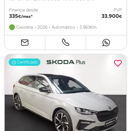
Financia desde
PVP
335
33.900
€/mes*
€
Gasolina • 2026 • Automático • 5.963Km.
Certificado