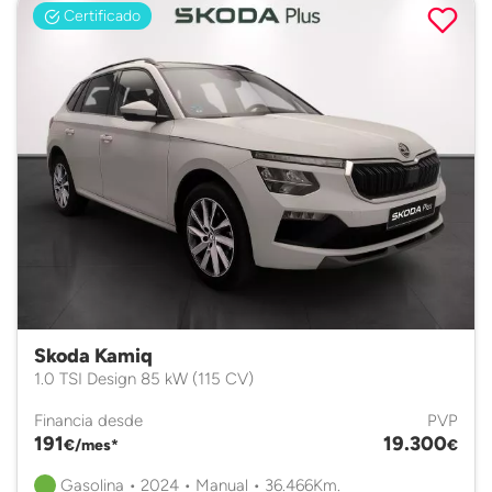
Certificado
Skoda Kamiq
1.0 TSI Design 85 kW (115 CV)
Financia desde
PVP
191
19.300
€/mes*
€
Gasolina • 2024 • Manual • 36.466Km.