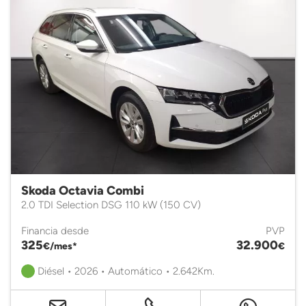
Skoda Octavia Combi
2.0 TDI Selection DSG 110 kW (150 CV)
Financia desde
PVP
325
32.900
€/mes*
€
Diésel • 2026 • Automático • 2.642Km.