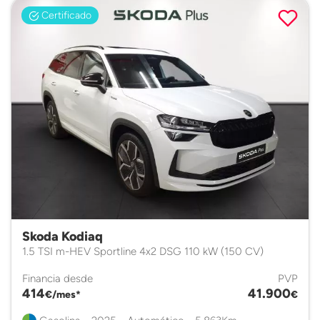
Certificado
Skoda Kodiaq
1.5 TSI m-HEV Sportline 4x2 DSG 110 kW (150 CV)
Financia desde
PVP
414
41.900
€/mes*
€