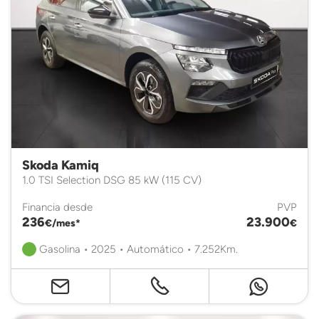
Skoda Kamiq
1.0 TSI Selection DSG 85 kW (115 CV)
Financia desde
PVP
236
23.900
€/mes*
€
Gasolina • 2025 • Automático • 7.252Km.