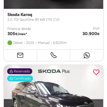
Skoda Karoq
2.0 TDI Sportline 85 kW (115 CV)
Financia desde
PVP
305
30.900
€/mes*
€
Diésel • 2025 • Manual • 6.622Km.
Reservado
Certificado