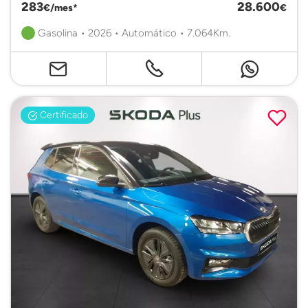
283
28.600
€/mes*
€
Gasolina • 2026 • Automático • 7.064Km.
Certificado