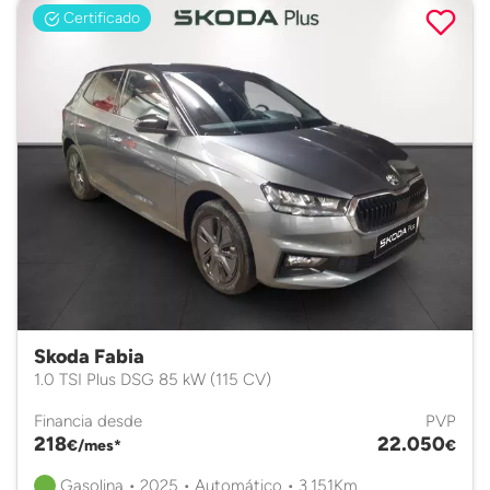
Certificado
Skoda Fabia
1.0 TSI Plus DSG 85 kW (115 CV)
Financia desde
PVP
218
22.050
€/mes*
€
Gasolina • 2025 • Automático • 3.151Km.