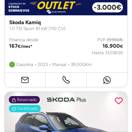
-3.000€
Skoda Kamiq
1.0 TSI Sport 81 kW (110 CV)
Financia desde
PVP
19.900€
167
16.900
€/mes*
€
Hasta 31/08/26
Gasolina • 2023 • Manual • 39.000Km.
Reservado
Certificado