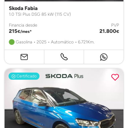
Skoda Fabia
1.0 TSI Plus DSG 85 kW (115 CV)
Financia desde
PVP
215
21.800
€/mes*
€
Gasolina • 2025 • Automático • 6.721Km.
Certificado