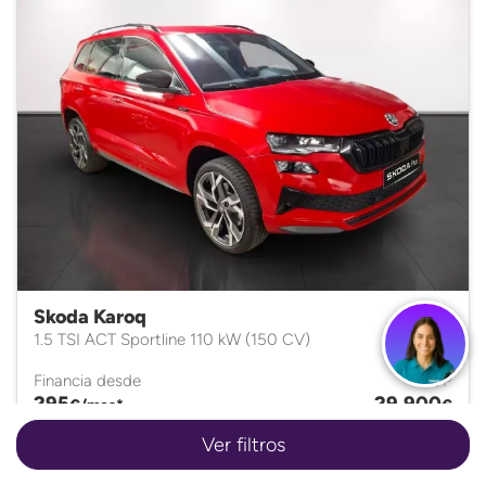
Skoda Karoq
1.5 TSI ACT Sportline 110 kW (150 CV)
Financia desde
PVP
295
29.900
€/mes*
€
Ver filtros
Gasolina • 2025 • Manual • 6.644Km.