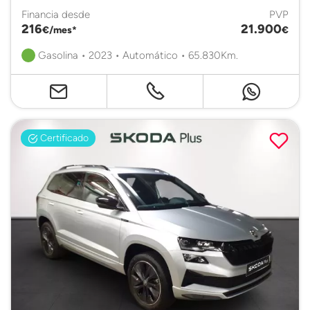
Financia desde
PVP
216
21.900
€/mes*
€
Gasolina • 2023 • Automático • 65.830Km.
Certificado