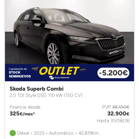
-5.200€
Skoda Superb Combi
2.0 TDI Style DSG 110 kW (150 CV)
Financia desde
PVP
38.100€
325
32.900
€/mes*
€
Hasta 31/08/26
Diésel • 2023 • Automático • 42.819Km.