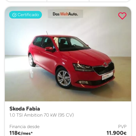
Certificado
Skoda Fabia
1.0 TSI Ambition 70 kW (95 CV)
Financia desde
PVP
118
11.900
€/mes*
€