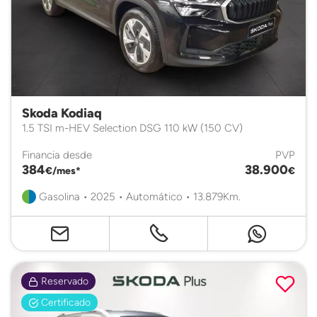
Skoda Kodiaq
1.5 TSI m-HEV Selection DSG 110 kW (150 CV)
Financia desde
PVP
384
38.900
€/mes*
€
Gasolina • 2025 • Automático • 13.879Km.
Reservado
Certificado