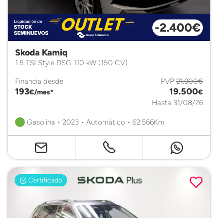
-2.400€
Skoda Kamiq
1.5 TSI Style DSG 110 kW (150 CV)
Financia desde
PVP
21.900€
193
19.500
€/mes*
€
Hasta 31/08/26
Gasolina • 2023 • Automático • 62.566Km.
Certificado