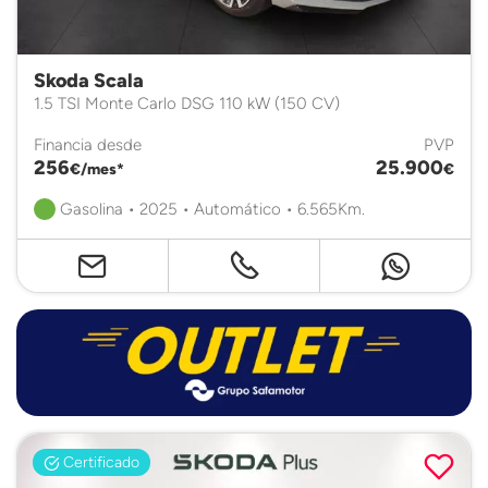
Skoda Scala
1.5 TSI Monte Carlo DSG 110 kW (150 CV)
Financia desde
PVP
256
25.900
€/mes*
€
Gasolina • 2025 • Automático • 6.565Km.
Certificado