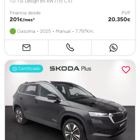
1.0 TSI Design 85 kW (115 CV)
Financia desde
PVP
201
20.350
€/mes*
€
Gasolina • 2025 • Manual • 7.797Km.
Certificado