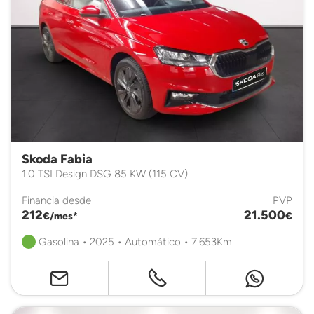
Skoda Fabia
1.0 TSI Design DSG 85 KW (115 CV)
Financia desde
PVP
212
21.500
€/mes*
€
Gasolina • 2025 • Automático • 7.653Km.