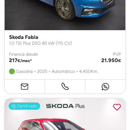
Skoda Fabia
1.0 TSI Plus DSG 85 kW (115 CV)
Financia desde
PVP
217
21.950
€/mes*
€
Gasolina • 2025 • Automático • 4.450Km.
Certificado