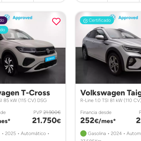
do
Certificado
ado
agen T-Cross
Volkswagen Tai
 TSI 85 kW (115 CV) DSG
R-Line 1.0 TSI 81 kW (110 C
sde
PVP
21.900€
Financia desde
21.750
252
2
es*
€
€/mes*
 • 2025 • Automático •
Gasolina • 2024 • Autom