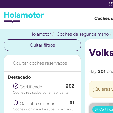

Coches 
Holamotor
Coches de segunda mano
Quitar filtros
Volk
Ocultar coches reservados
Hay
201
coc
Destacado
202
Certificado
¿Quieres v
Coches revisados por el fabricante.
61
Garantía superior
Coches con garantía superior a 1 año.
Certific