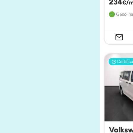
234
€/m
Gasolina
Certific
Volksw