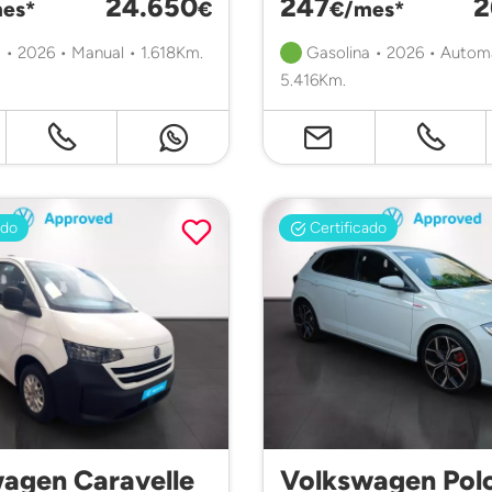
24.650
247
2
es*
€
€/mes*
 • 2026 • Manual • 1.618Km.
Gasolina • 2026 • Autom
5.416Km.
ado
Certificado
agen Caravelle
Volkswagen Pol