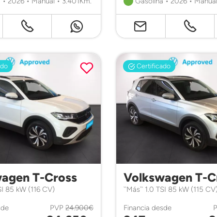
 • 2026 • Manual • 3.401Km.
Gasolina • 2026 • Manual
ado
Certificado
agen T-Cross
Volkswagen T-C
TSI 85 kW (116 CV)
``Más`` 1.0 TSI 85 kW (115 C
sde
PVP
24.900€
Financia desde