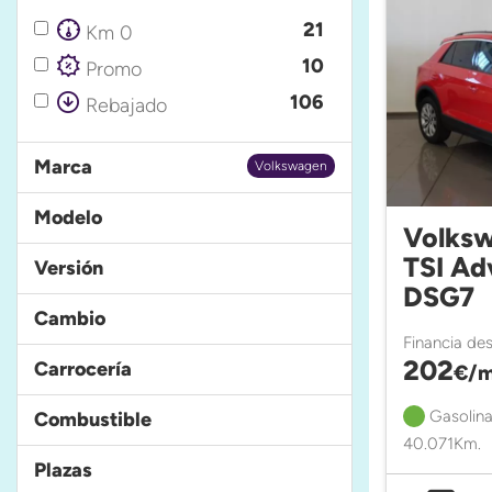
21
Km 0
10
Promo
106
Rebajado
Marca
Volkswagen
Modelo
Volksw
TSI Ad
Versión
DSG7
Cambio
Financia de
202
Carrocería
€/m
Gasolina
Combustible
40.071Km.
Plazas