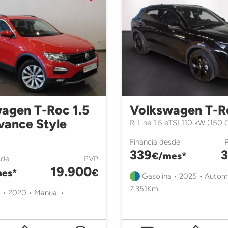
agen T-Roc 1.5
Volkswagen T-R
vance Style
R-Line 1.5 eTSI 110 kW (150
Financia desde
339
3
€/mes*
sde
PVP
19.900
es*
€
Gasolina • 2025 • Autom
7.351Km.
 • 2020 • Manual •