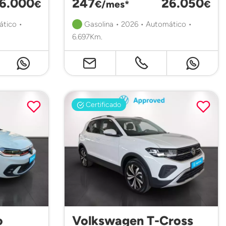
6.000
247
26.050
€
€/mes*
€
ático •
Gasolina • 2026 • Automático •
6.697Km.
Certificado
o
Volkswagen T-Cross