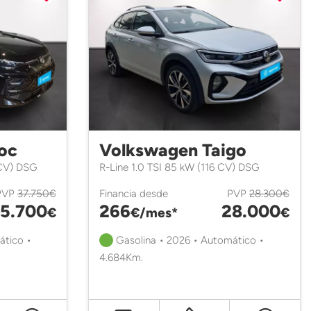
oc
Volkswagen Taigo
 CV) DSG
R-Line 1.0 TSI 85 kW (116 CV) DSG
PVP
37.750€
Financia desde
PVP
28.300€
5.700
266
28.000
€
€/mes*
€
ático •
Gasolina • 2026 • Automático •
4.684Km.