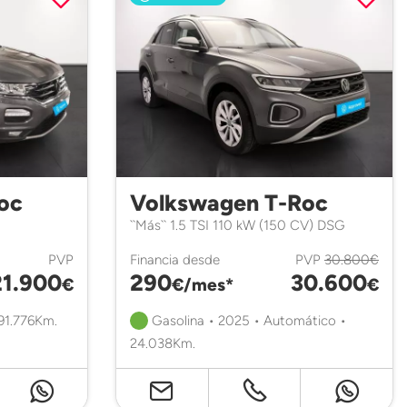
oc
Volkswagen T-Roc
``Más`` 1.5 TSI 110 kW (150 CV) DSG
PVP
Financia desde
PVP
30.800€
21.900
290
30.600
€
€/mes*
€
 91.776Km.
Gasolina • 2025 • Automático •
24.038Km.