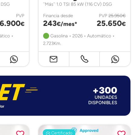
) DSG
``Más`` 1.0 TSI 85 kW (116 CV) DSG
PVP
Financia desde
PVP
25.950€
6.900
243
25.650
€
€/mes*
€
ático •
Gasolina • 2026 • Automático •
2.723Km.
Certificado