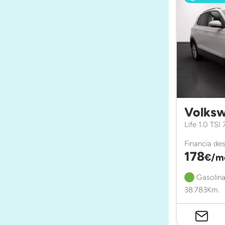
Volksw
Life 1.0 TSI
Financia de
178
€/m
Gasolina
38.783Km.