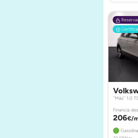
Reserva
Certific
Volksw
``Más`` 1.0
Financia de
206
€/m
Gasolina