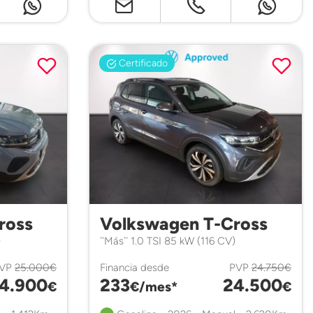
Certificado
ross
Volkswagen T-Cross
)
``Más`` 1.0 TSI 85 kW (116 CV)
VP
25.000€
Financia desde
PVP
24.750€
4.900
233
24.500
€
€/mes*
€