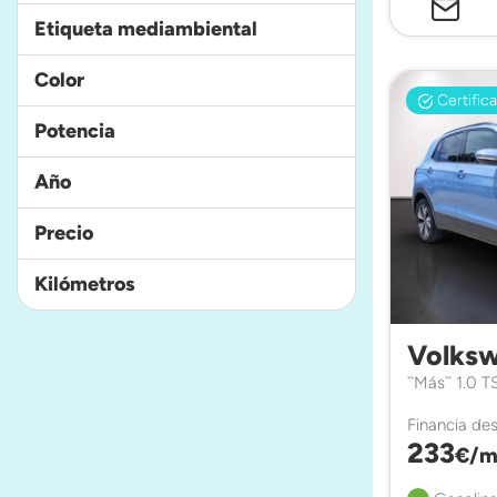
Etiqueta mediambiental
Color
Certific
Potencia
Año
Precio
Kilómetros
Volksw
``Más`` 1.0 
Financia de
233
€/m