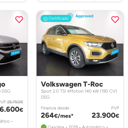
Certificado
go
Volkswagen T-Roc
V) DSG
Sport 2.0 TSI 4Motion 140 kW (190 CV)
DSG
PVP
26.750€
6.600
Financia desde
PVP
€
264
23.900
€/mes*
€
ático •
Gasolina • 2019 • Automático •