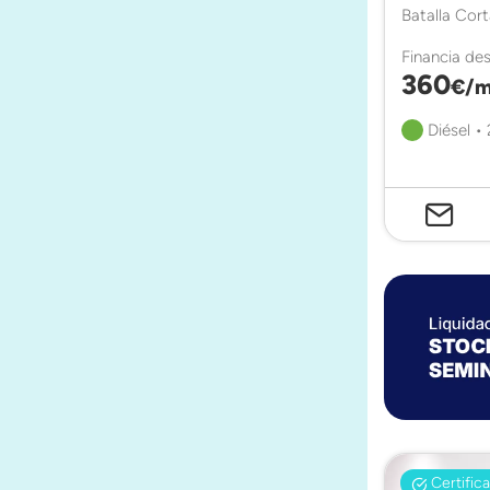
Batalla Cor
Financia de
360
€/m
Diésel •
Certific