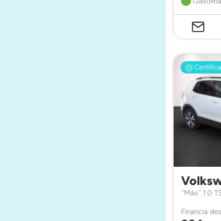
Gasolina
Certific
Volksw
``Más`` 1.0 
Financia de