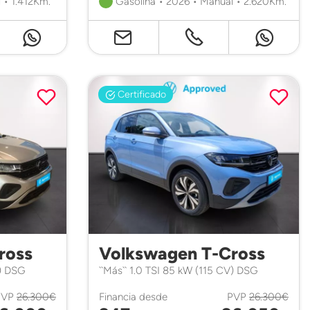
 • 1.412Km.
Gasolina • 2026 • Manual • 2.620Km.
Certificado
ross
Volkswagen T-Cross
V) DSG
``Más`` 1.0 TSI 85 kW (115 CV) DSG
PVP
26.300€
Financia desde
PVP
26.300€