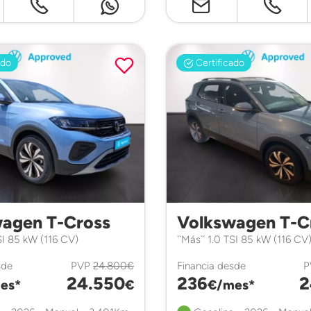
ado
Certificado
agen T-Cross
Volkswagen T-C
TSI 85 kW (116 CV)
``Más`` 1.0 TSI 85 kW (116 CV
sde
PVP
24.800€
Financia desde
P
24.550
236
2
es*
€
€/mes*