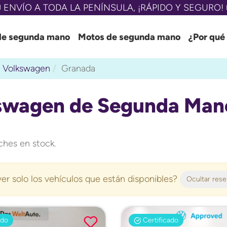
 ENVÍO A TODA LA PENÍNSULA, ¡RÁPIDO Y SEGURO! 
de segunda mano
Motos de segunda mano
¿Por qué
Volkswagen
Granada
swagen de Segunda Mano
hes en stock.
er solo los vehículos que están disponibles?
Ocultar res
ado
Certificado