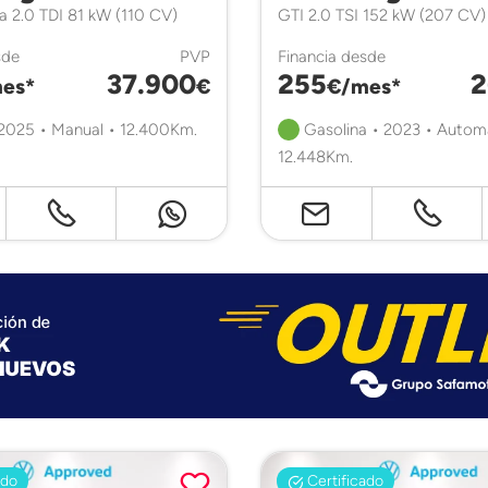
ta 2.0 TDI 81 kW (110 CV)
GTI 2.0 TSI 152 kW (207 CV
sde
PVP
Financia desde
37.900
255
2
es*
€
€/mes*
 2025 • Manual • 12.400Km.
Gasolina • 2023 • Autom
12.448Km.
ado
Certificado