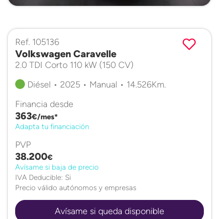
Ref. 105136
Volkswagen Caravelle
2.0 TDI Corto 110 kW (150 CV)
Diésel • 2025 • Manual • 14.526Km.
Financia desde
363
€/mes*
Adapta tu financiación
PVP
38.200
€
Avísame si baja de precio
IVA Deducible: Si
Precio válido autónomos y empresas
Avísame si queda disponible