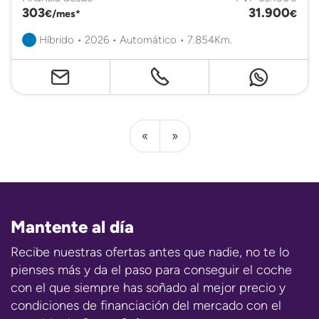
303
31.900
€/mes*
€
Híbrido • 2026 • Automático • 7.854Km.
«
»
Mantente al día
Recibe nuestras ofertas antes que nadie, no te lo
pienses más y da el paso para conseguir el coche
con el que siempre has soñado al mejor precio y
condiciones de financiación del mercado con el