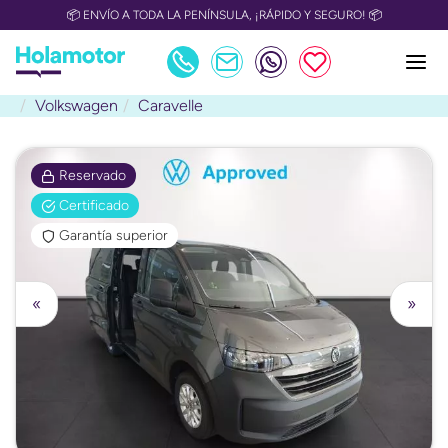
📦 ENVÍO A TODA LA PENÍNSULA, ¡RÁPIDO Y SEGURO! 📦
Volkswagen
Caravelle
Reservado
Certificado
Garantía superior
«
»