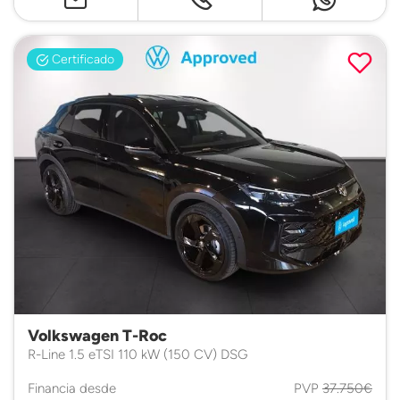
Certificado
Volkswagen T-Roc
R-Line 1.5 eTSI 110 kW (150 CV) DSG
Financia desde
PVP
37.750€