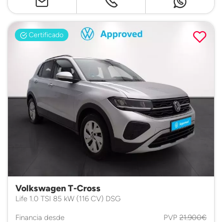
Certificado
Volkswagen T-Cross
Life 1.0 TSI 85 kW (116 CV) DSG
Financia desde
PVP
21.900€