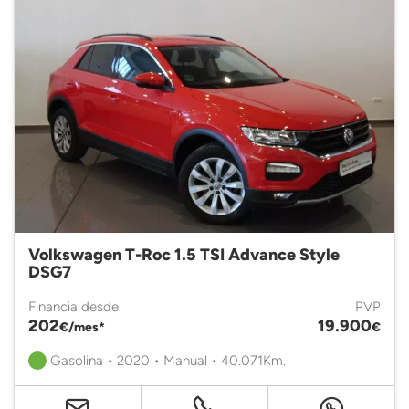
Volkswagen T-Roc 1.5 TSI Advance Style
DSG7
Financia desde
PVP
202
19.900
€/mes*
€
Gasolina • 2020 • Manual • 40.071Km.