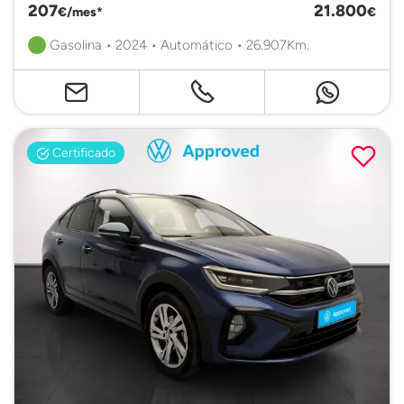
207
21.800
€/mes*
€
Gasolina • 2024 • Automático • 26.907Km.
Certificado