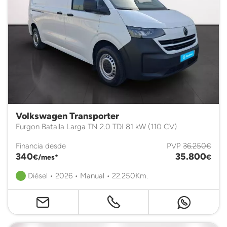
Volkswagen Transporter
Furgon Batalla Larga TN 2.0 TDI 81 kW (110 CV)
Financia desde
PVP
36.250€
340
35.800
€/mes*
€
Diésel • 2026 • Manual • 22.250Km.