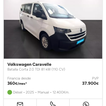
Volkswagen Caravelle
Batalla Corta 2.0 TDI 81 kW (110 CV)
Financia desde
PVP
360
37.900
€/mes*
€
Diésel • 2025 • Manual • 12.400Km.