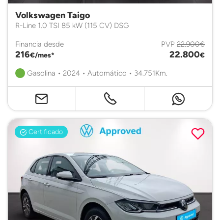
Volkswagen Taigo
R-Line 1.0 TSI 85 kW (115 CV) DSG
Financia desde
PVP
22.900€
216
22.800
€/mes*
€
Gasolina • 2024 • Automático • 34.751Km.
Certificado