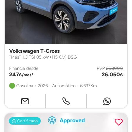
Volkswagen T-Cross
``Más`` 1.0 TSI 85 kW (115 CV) DSG
Financia desde
PVP
26.300€
247
26.050
€/mes*
€
Gasolina • 2026 • Automático • 6.697Km.
Certificado