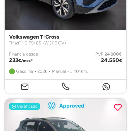
Volkswagen T-Cross
``Más`` 1.0 TSI 85 kW (116 CV)
Financia desde
PVP
24.800€
233
24.550
€/mes*
€
Gasolina • 2026 • Manual • 3.401Km.
Certificado