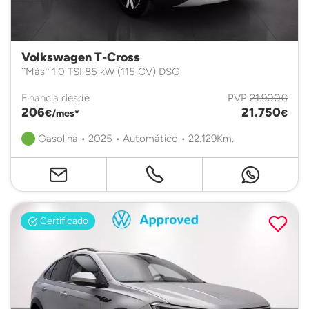
Volkswagen T-Cross
``Más`` 1.0 TSI 85 kW (115 CV) DSG
Financia desde
PVP
21.900€
206
21.750
€/mes*
€
Gasolina • 2025 • Automático • 22.129Km.
Certificado