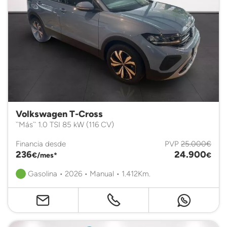
Volkswagen T-Cross
``Más`` 1.0 TSI 85 kW (116 CV)
Financia desde
PVP
25.000€
236
24.900
€/mes*
€
Gasolina • 2026 • Manual • 1.412Km.