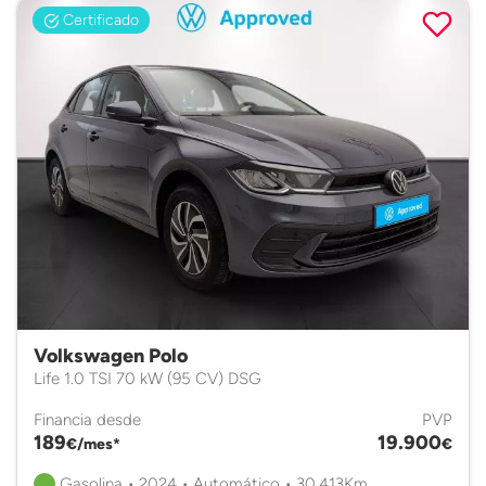
Certificado
Volkswagen Polo
Life 1.0 TSI 70 kW (95 CV) DSG
Financia desde
PVP
189
19.900
€/mes*
€
Gasolina • 2024 • Automático • 30.413Km.