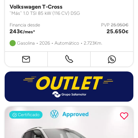
Volkswagen T-Cross
``Más`` 1.0 TSI 85 kW (116 CV) DSG
Financia desde
PVP
25.950€
243
25.650
€/mes*
€
Gasolina • 2026 • Automático • 2.723Km.
Certificado