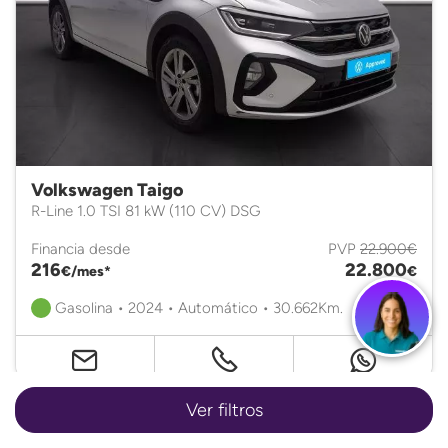
Volkswagen Taigo
R-Line 1.0 TSI 81 kW (110 CV) DSG
Financia desde
PVP
22.900€
216
22.800
€/mes*
€
Gasolina • 2024 • Automático • 30.662Km.
Ver filtros
Certificado