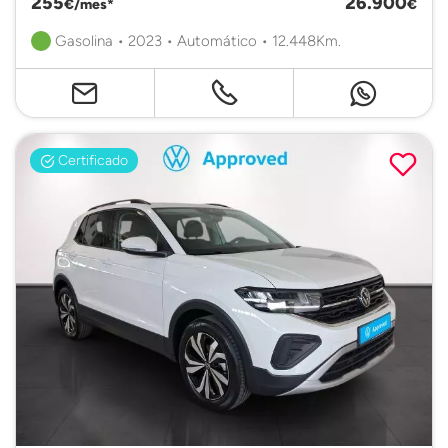
255
26.900
€/mes*
€
Gasolina • 2023 • Automático • 12.448Km.
Certificado