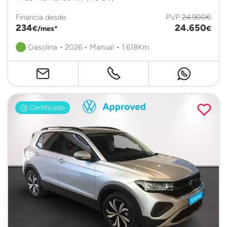
Financia desde
PVP
24.900€
234
24.650
€/mes*
€
Gasolina • 2026 • Manual • 1.618Km.
Certificado