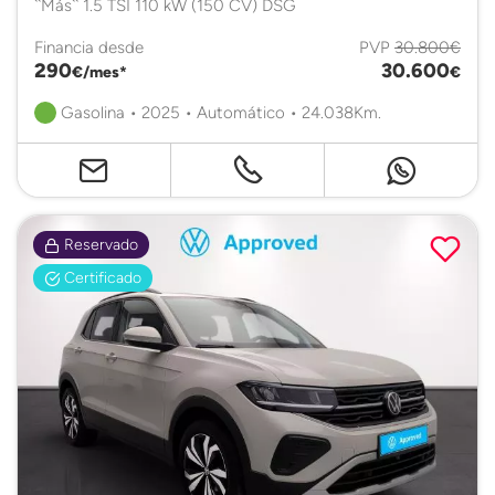
``Más`` 1.5 TSI 110 kW (150 CV) DSG
Financia desde
PVP
30.800€
290
30.600
€/mes*
€
Gasolina • 2025 • Automático • 24.038Km.
Reservado
Certificado