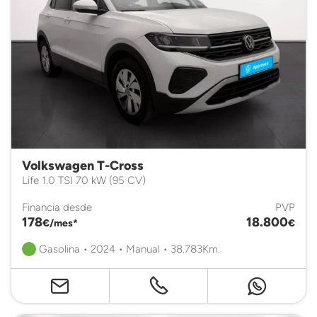
Volkswagen T-Cross
Life 1.0 TSI 70 kW (95 CV)
Financia desde
PVP
178
18.800
€/mes*
€
Gasolina • 2024 • Manual • 38.783Km.