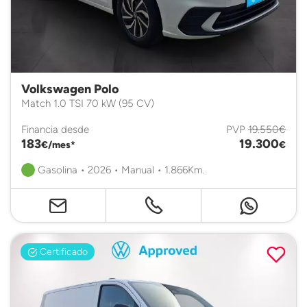
Volkswagen Polo
Match 1.0 TSI 70 kW (95 CV)
Financia desde
PVP
19.550€
183
19.300
€/mes*
€
Gasolina • 2026 • Manual • 1.866Km.
Certificado