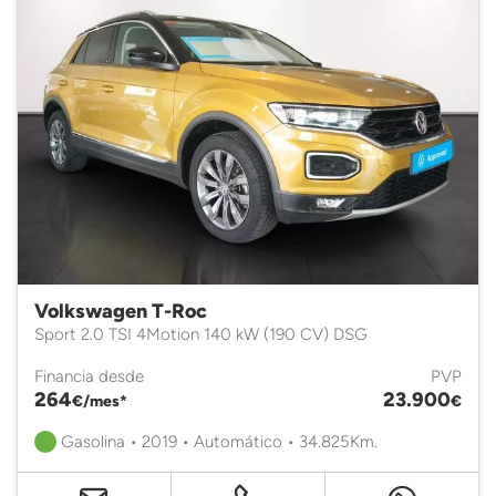
Volkswagen T-Roc
Sport 2.0 TSI 4Motion 140 kW (190 CV) DSG
Financia desde
PVP
264
23.900
€/mes*
€
Gasolina • 2019 • Automático • 34.825Km.