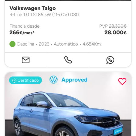
Volkswagen Taigo
R-Line 1.0 TSI 85 kW (116 CV) DSG
Financia desde
PVP
28.300€
266
28.000
€/mes*
€
Gasolina • 2026 • Automático • 4.684Km.
Certificado