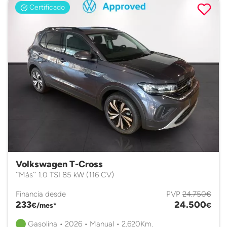
Certificado
Volkswagen T-Cross
``Más`` 1.0 TSI 85 kW (116 CV)
Financia desde
PVP
24.750€
233
24.500
€/mes*
€
Gasolina • 2026 • Manual • 2.620Km.