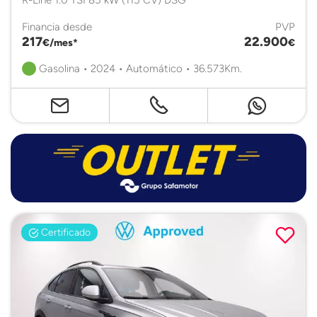
Financia desde
PVP
217
22.900
€/mes*
€
Gasolina • 2024 • Automático • 36.573Km.
Certificado