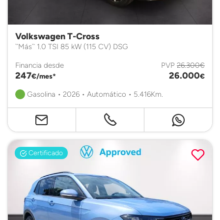
Volkswagen T-Cross
``Más`` 1.0 TSI 85 kW (115 CV) DSG
Financia desde
PVP
26.300€
247
26.000
€/mes*
€
Gasolina • 2026 • Automático • 5.416Km.
Certificado