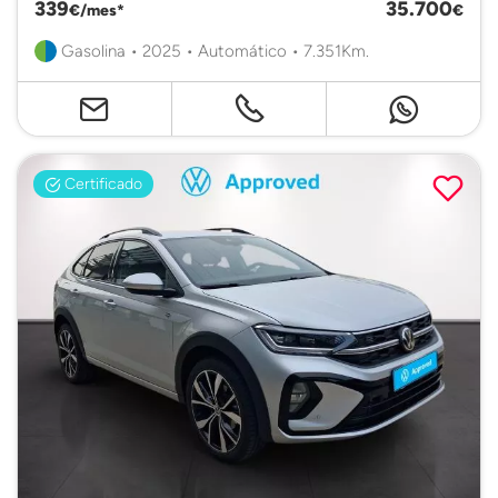
339
35.700
€/mes*
€
Gasolina • 2025 • Automático • 7.351Km.
Certificado