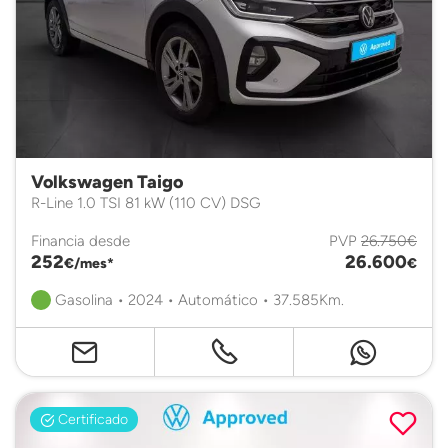
Volkswagen Taigo
R-Line 1.0 TSI 81 kW (110 CV) DSG
Financia desde
PVP
26.750€
252
26.600
€/mes*
€
Gasolina • 2024 • Automático • 37.585Km.
Certificado