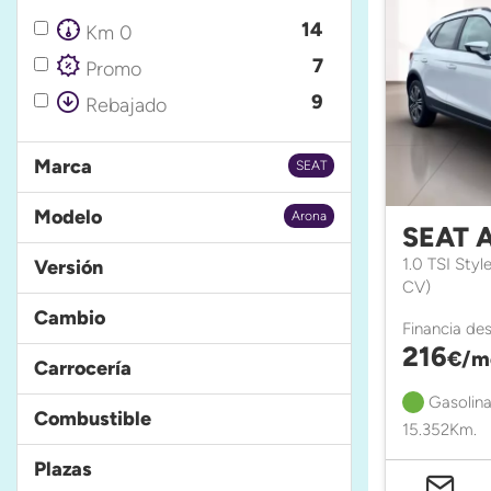
14
Km 0
7
Promo
9
Rebajado
Marca
SEAT
Modelo
Arona
SEAT 
1.0 TSI Styl
Versión
CV)
Cambio
Financia de
216
€/m
Carrocería
Gasolina
Combustible
15.352Km.
Plazas