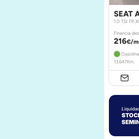
SEAT 
1.0 TSI FR 
Financia de
216
€/m
Gasolina
13.647Km.