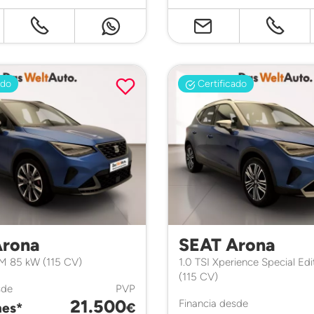
ado
Certificado
Arona
SEAT Arona
XM 85 kW (115 CV)
1.0 TSI Xperience Special Ed
(115 CV)
sde
PVP
21.500
Financia desde
es*
€