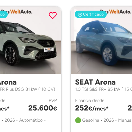
ado
Certificado
Arona
SEAT Arona
 FR Plus DSG 81 kW (110 CV)
1.0 TSI S&S FR+ 85 kW (115 
sde
PVP
Financia desde
25.600
252
2
es*
€
€/mes*
 • 2026 • Automático •
Gasolina • 2026 • Manual