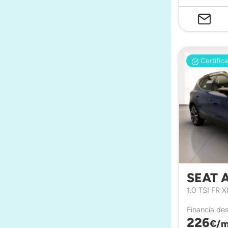
Certific
SEAT 
1.0 TSI FR 
Financia de
226
€/m