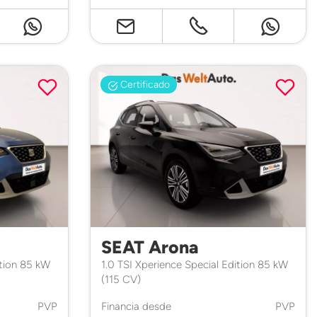
Certificado
SEAT Arona
ition 85 kW
1.0 TSI Xperience Special Edition 85 kW
(115 CV)
PVP
Financia desde
PVP