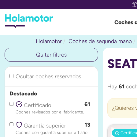

Coches 
Holamotor
Coches de segunda mano
Quitar filtros
SEAT
Ocultar coches reservados
Hay
61
coch
Destacado
61
Certificado
¿Quieres v
Coches revisados por el fabricante.
13
Garantía superior
Coches con garantía superior a 1 año.
Certific