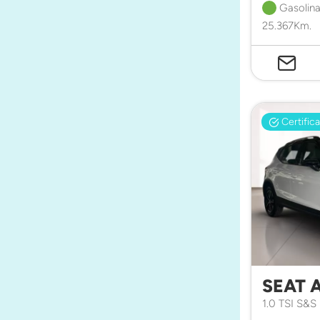
Gasolina
25.367Km.
Certific
SEAT 
1.0 TSI S&S