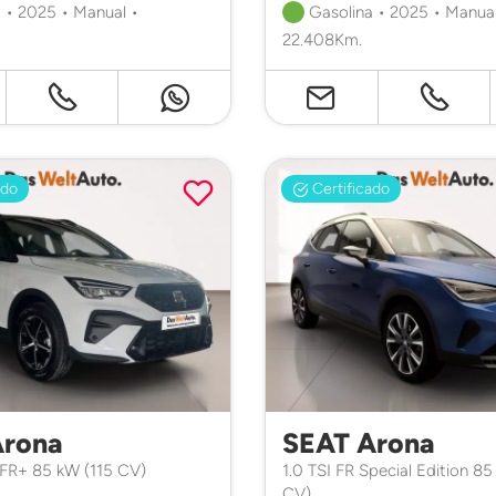
 • 2025 • Manual •
Gasolina • 2025 • Manual
22.408Km.
ado
Certificado
Arona
SEAT Arona
 FR+ 85 kW (115 CV)
1.0 TSI FR Special Edition 85
CV)