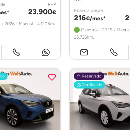
sde
PVP
23.900
Financia desde
es*
€
216
2
€/mes*
 • 2026 • Manual • 4.120Km.
Gasolina • 2025 • Manual
25.726Km.
ado
Reservado
Certificado