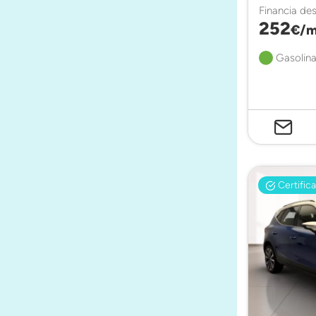
Financia de
252
€/m
Gasolina
Certific