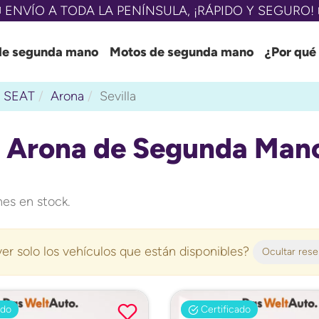
 ENVÍO A TODA LA PENÍNSULA, ¡RÁPIDO Y SEGURO! 
de segunda mano
Motos de segunda mano
¿Por qué
SEAT
Arona
Sevilla
 Arona de Segunda Mano 
es en stock.
er solo los vehículos que están disponibles?
Ocultar res
ado
Certificado