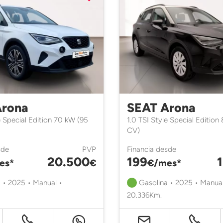
Arona
SEAT Arona
e Special Edition 70 kW (95
1.0 TSI Style Special Edition
CV)
sde
PVP
Financia desde
20.500
199
es*
€
€/mes*
 • 2025 • Manual •
Gasolina • 2025 • Manual
20.336Km.