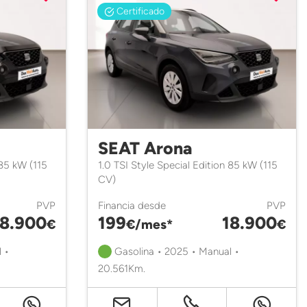
Certificado
SEAT Arona
 85 kW (115
1.0 TSI Style Special Edition 85 kW (115
CV)
PVP
Financia desde
PVP
18.900
199
18.900
€
€/mes*
€
 •
Gasolina • 2025 • Manual •
20.561Km.