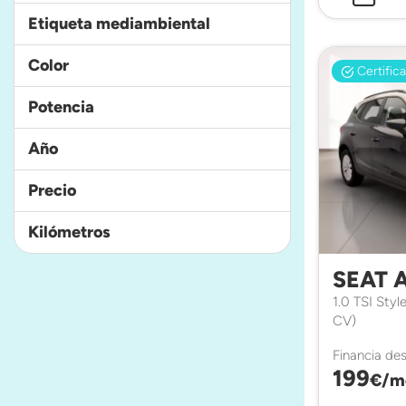
Etiqueta mediambiental
Color
Certific
Potencia
Año
Precio
Kilómetros
SEAT 
1.0 TSI Styl
CV)
Financia de
199
€/m