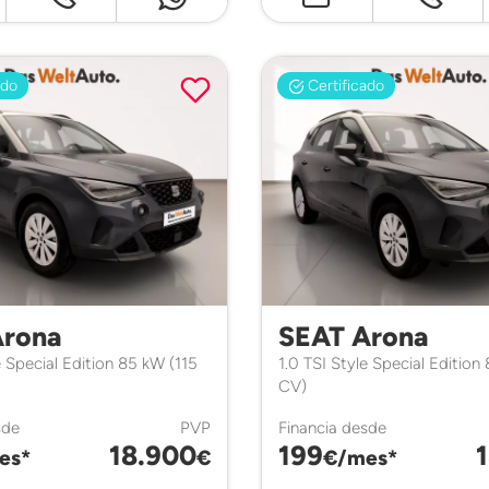
ado
Certificado
Arona
SEAT Arona
e Special Edition 85 kW (115
1.0 TSI Style Special Edition
CV)
sde
PVP
Financia desde
18.900
199
es*
€
€/mes*