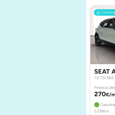
Certific
SEAT 
1.0 TSI S&S
Financia de
270
€/m
Gasolina
5.516Km.