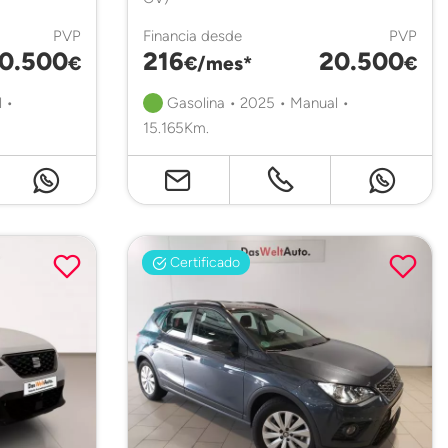
PVP
Financia desde
PVP
0.500
216
20.500
€
€/mes*
€
 •
Gasolina • 2025 • Manual •
15.165Km.
Certificado