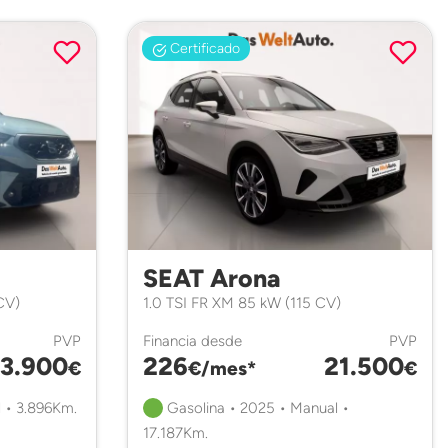
Certificado
SEAT Arona
CV)
1.0 TSI FR XM 85 kW (115 CV)
PVP
Financia desde
PVP
3.900
226
21.500
€
€/mes*
€
 • 3.896Km.
Gasolina • 2025 • Manual •
17.187Km.