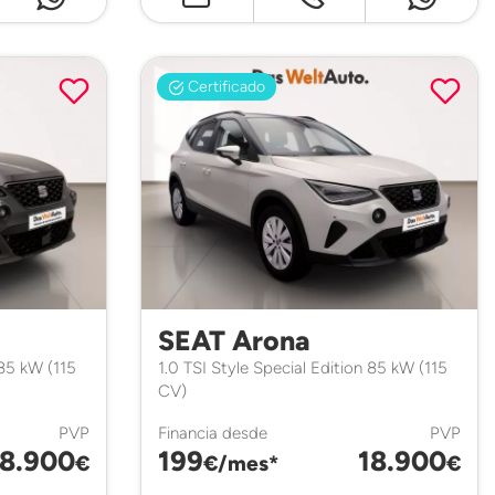
Certificado
SEAT Arona
 85 kW (115
1.0 TSI Style Special Edition 85 kW (115
CV)
PVP
Financia desde
PVP
18.900
199
18.900
€
€/mes*
€