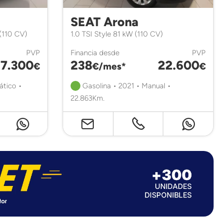
SEAT Arona
(110 CV)
1.0 TSI Style 81 kW (110 CV)
PVP
Financia desde
PVP
17.300
238
22.600
€
€/mes*
€
ático •
Gasolina • 2021 • Manual •
22.863Km.