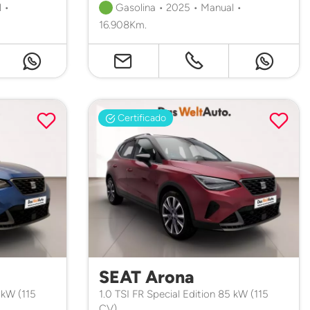
 •
Gasolina • 2025 • Manual •
16.908Km.
Certificado
SEAT Arona
 kW (115
1.0 TSI FR Special Edition 85 kW (115
CV)