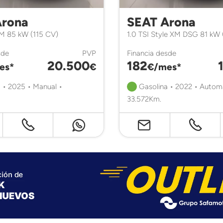
Arona
SEAT Arona
XM 85 kW (115 CV)
1.0 TSI Style XM DSG 81 kW 
sde
PVP
Financia desde
20.500
182
es*
€
€/mes*
 • 2025 • Manual •
Gasolina • 2022 • Autom
33.572Km.